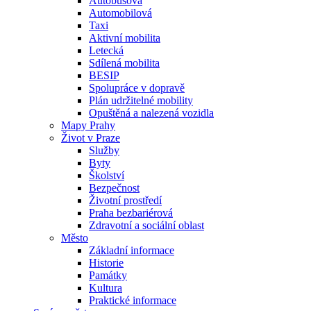
Autobusová
Automobilová
Taxi
Aktivní mobilita
Letecká
Sdílená mobilita
BESIP
Spolupráce v dopravě
Plán udržitelné mobility
Opuštěná a nalezená vozidla
Mapy Prahy
Život v Praze
Služby
Byty
Školství
Bezpečnost
Životní prostředí
Praha bezbariérová
Zdravotní a sociální oblast
Město
Základní informace
Historie
Památky
Kultura
Praktické informace