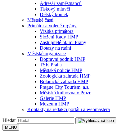
Adresář zaměstnanců
Tiskový mluvčí
Dětský koutek
Městské části
Primátor a volené orgány
Vizitka primátora
Složení Rady HMP
Zastupitelé hl. m. Prahy
Dotazy na radní
Městské organizace
Dopravní podnik HMP
TSK Praha
Městská policie HMP
Zoologická zahrada HMP
Botanická zahrada HMP
Prague City Tourism, a.s.
Městská knihovna v Praze
Galerie HMP
Muzeum HMP
Kontakty na redakci portálu a webmastera
Hledat
MENU