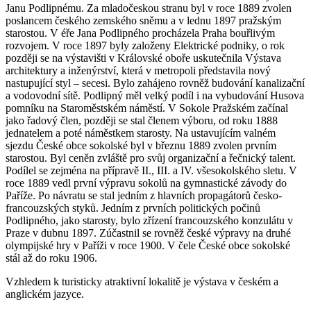
Janu Podlipnému. Za mladočeskou stranu byl v roce 1889 zvolen
poslancem českého zemského sněmu a v lednu 1897 pražským
starostou. V éře Jana Podlipného procházela Praha bouřlivým
rozvojem. V roce 1897 byly založeny Elektrické podniky, o rok
později se na výstavišti v Královské oboře uskutečnila Výstava
architektury a inženýrství, která v metropoli představila nový
nastupující styl – secesi. Bylo zahájeno rovněž budování kanalizační
a vodovodní sítě. Podlipný měl velký podíl i na vybudování Husova
pomníku na Staroměstském náměstí. V Sokole Pražském začínal
jako řadový člen, později se stal členem výboru, od roku 1888
jednatelem a poté náměstkem starosty. Na ustavujícím valném
sjezdu České obce sokolské byl v březnu 1889 zvolen prvním
starostou. Byl ceněn zvláště pro svůj organizační a řečnický talent.
Podílel se zejména na přípravě II., III. a IV. všesokolského sletu. V
roce 1889 vedl první výpravu sokolů na gymnastické závody do
Paříže. Po návratu se stal jedním z hlavních propagátorů česko-
francouzských styků. Jedním z prvních politických počinů
Podlipného, jako starosty, bylo zřízení francouzského konzulátu v
Praze v dubnu 1897. Zúčastnil se rovněž české výpravy na druhé
olympijské hry v Paříži v roce 1900. V čele České obce sokolské
stál až do roku 1906.
Vzhledem k turisticky atraktivní lokalitě je výstava v českém a
anglickém jazyce.