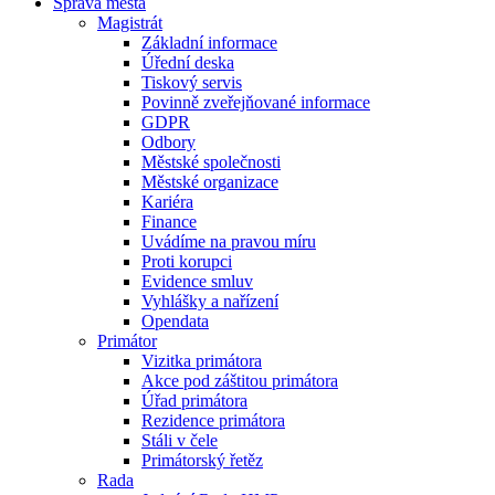
Správa města
Magistrát
Základní informace
Úřední deska
Tiskový servis
Povinně zveřejňované informace
GDPR
Odbory
Městské společnosti
Městské organizace
Kariéra
Finance
Uvádíme na pravou míru
Proti korupci
Evidence smluv
Vyhlášky a nařízení
Opendata
Primátor
Vizitka primátora
Akce pod záštitou primátora
Úřad primátora
Rezidence primátora
Stáli v čele
Primátorský řetěz
Rada