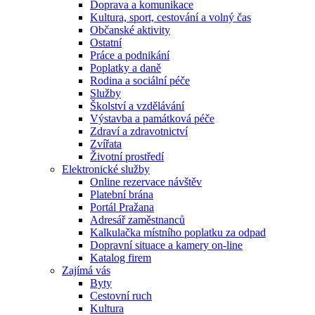
Doprava a komunikace
Kultura, sport, cestování a volný čas
Občanské aktivity
Ostatní
Práce a podnikání
Poplatky a daně
Rodina a sociální péče
Služby
Školství a vzdělávání
Výstavba a památková péče
Zdraví a zdravotnictví
Zvířata
Životní prostředí
Elektronické služby
Online rezervace návštěv
Platební brána
Portál Pražana
Adresář zaměstnanců
Kalkulačka místního poplatku za odpad
Dopravní situace a kamery on-line
Katalog firem
Zajímá vás
Byty
Cestovní ruch
Kultura