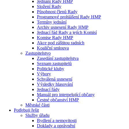
Jednání Rady HMP
Složení Rady
Působnost členů Rady
Programové prohlášení Rady HMP
Termíny jednání
Archiv usnesení Rady HMP
Jednací řád Rady a jejích Komisí
Komise Rady HMP
Akce pod záštitou radních
Koaliční smlouva
Zastupitelstvo
Zasedání zastupitelstva
Seznam zastupitelů
Politické kluby
Výbory
Schválená usnesení
Výsledky hlasování
Jednací řády
Manuál pro interpelující občany
Čestné občanství HMP
Městské části
Potřebuji řešit
Služby úřadu
Bydlení a nemovitosti
Doklady a oprávnění