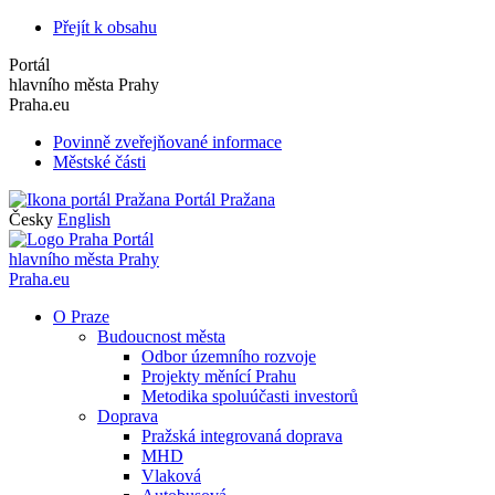
Přejít k obsahu
Portál
hlavního města Prahy
Praha.eu
Povinně zveřejňované informace
Městské části
Portál Pražana
Česky
English
Portál
hlavního města Prahy
Praha.eu
O Praze
Budoucnost města
Odbor územního rozvoje
Projekty měnící Prahu
Metodika spoluúčasti investorů
Doprava
Pražská integrovaná doprava
MHD
Vlaková