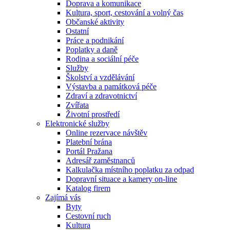
Doprava a komunikace
Kultura, sport, cestování a volný čas
Občanské aktivity
Ostatní
Práce a podnikání
Poplatky a daně
Rodina a sociální péče
Služby
Školství a vzdělávání
Výstavba a památková péče
Zdraví a zdravotnictví
Zvířata
Životní prostředí
Elektronické služby
Online rezervace návštěv
Platební brána
Portál Pražana
Adresář zaměstnanců
Kalkulačka místního poplatku za odpad
Dopravní situace a kamery on-line
Katalog firem
Zajímá vás
Byty
Cestovní ruch
Kultura