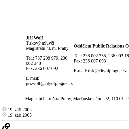
Jiří Wolf
Tiskový mluvčí
Oddělení Public Relation
Magistrátu hl. m. Prahy
Tel.: 236 002 355, 236 003 1
Tel.: 737 208 979, 236
Fax: 236 007 093
002 348
Fax: 236 007 092
E-mail:
tisk@cityofprague.cz
E-mail:
jiri.wolf@cityofprague.cz
Magistrát hl. města Prahy, Mariánské nám. 2/2, 110 01 P
19. září 2005
19. září 2005