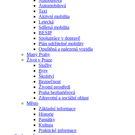
Autobusová
Automobilová
Taxi
Aktivní mobilita
Letecká
Sdílená mobilita
BESIP
Spolupráce v dopravě
Plán udržitelné mobility
Opuštěná a nalezená vozidla
Mapy Prahy
Život v Praze
Služby
Byty
Školství
Bezpečnost
Životní prostředí
Praha bezbariérová
Zdravotní a sociální oblast
Město
Základní informace
Historie
Památky
Kultura
Praktické informace