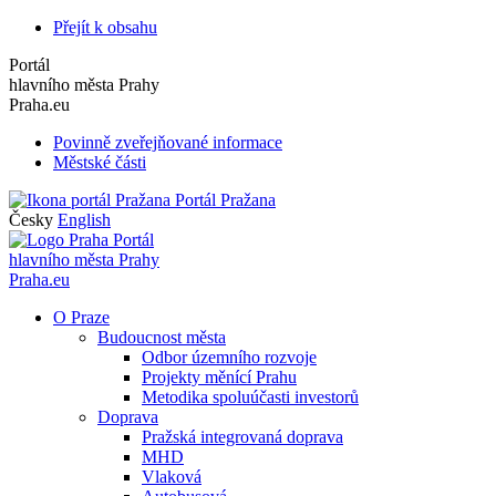
Přejít k obsahu
Portál
hlavního města Prahy
Praha.eu
Povinně zveřejňované informace
Městské části
Portál Pražana
Česky
English
Portál
hlavního města Prahy
Praha.eu
O Praze
Budoucnost města
Odbor územního rozvoje
Projekty měnící Prahu
Metodika spoluúčasti investorů
Doprava
Pražská integrovaná doprava
MHD
Vlaková