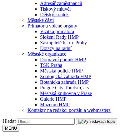
Adresář zaměstnanců
Tiskový mluvčí
Dětský koutek
Městské části
Primátor a volené orgány
Vizitka primátora
Složení Rady HMP
Zastupitelé hl. m. Prahy
Dotazy na radní
Městské organizace
Dopravní podnik HMP
TSK Praha
Městská policie HMP
Zoologická zahrada HMP
Botanická zahrada HMP
Prague City Tourism, a.s.
Městská knihovna v Praze
Galerie HMP
Muzeum HMP
Kontakty na redakci portálu a webmastera
Hledat
MENU