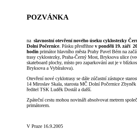
POZVÁNKA
na
slavnostní otevření nového úseku cyklostezky Če
Dolní Počernice
. Pásku přestřihne
v pondělí 19. září 2
hodin
primátor hlavního města Prahy Pavel Bém na začá
trasy cyklostezky, Praha-Černý Most, Bryksova ulice (ve
skateboard plochy, místo pro zaparkování aut je v blízkos
Bryksova a Vybíralova).
Otevření nové cyklotrasy se dále zúčastní zástupce star
14 Miroslav Skala, starosta MČ Dolní Počernice Zbyněk 
ředitel TSK Luděk Dostál a další.
Zpáteční cestu mohou novináři absolvovat metrem spole
primátorem.
V Praze 16.9.2005