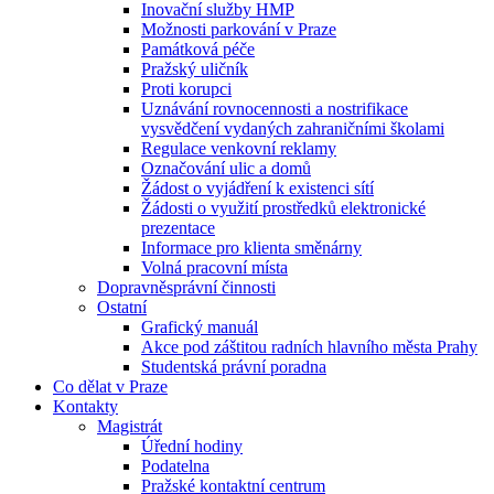
Inovační služby HMP
Možnosti parkování v Praze
Památková péče
Pražský uličník
Proti korupci
Uznávání rovnocennosti a nostrifikace
vysvědčení vydaných zahraničními školami
Regulace venkovní reklamy
Označování ulic a domů
Žádost o vyjádření k existenci sítí
Žádosti o využití prostředků elektronické
prezentace
Informace pro klienta směnárny
Volná pracovní místa
Dopravněsprávní činnosti
Ostatní
Grafický manuál
Akce pod záštitou radních hlavního města Prahy
Studentská právní poradna
Co dělat v Praze
Kontakty
Magistrát
Úřední hodiny
Podatelna
Pražské kontaktní centrum