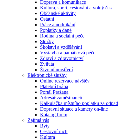
Doprava a komunikace
Kultura, sport, cestování a volný čas
Občanské aktivity
Ostatní
Práce a podnikání
Poplatky a daně
Rodina a sociální péče
Služby
Školství a vzdělávání
Výstavba a památková péče
Zdraví a zdravotnictví
Zvířata
Životní prostředí
Elektronické služby
Online rezervace návštěv
Platební brána
Portál Pražana
Adresář zaměstnanců
Kalkulačka místního poplatku za odpad
Dopravní situace a kamery on-line
Katalog firem
Zajímá vás
Byty
Cestovní ruch
Kultura