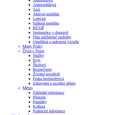
Autobusová
Automobilová
Taxi
Aktivní mobilita
Letecká
Sdílená mobilita
BESIP
Spolupráce v dopravě
Plán udržitelné mobility
Opuštěná a nalezená vozidla
Mapy Prahy
Život v Praze
Služby
Byty
Školství
Bezpečnost
Životní prostředí
Praha bezbariérová
Zdravotní a sociální oblast
Město
Základní informace
Historie
Památky
Kultura
Praktické informace