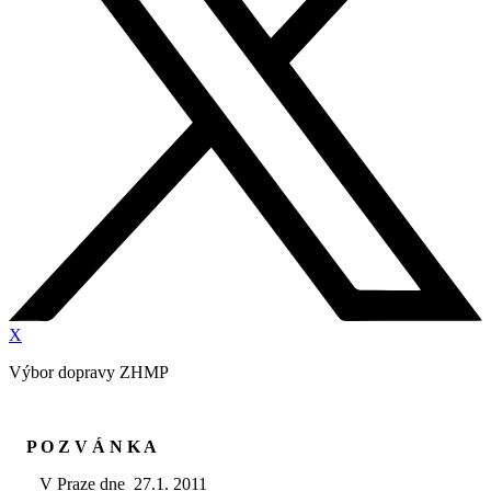
X
Výbor dopravy ZHMP
P O Z V Á N K A
V Praze dne 27.1. 2011