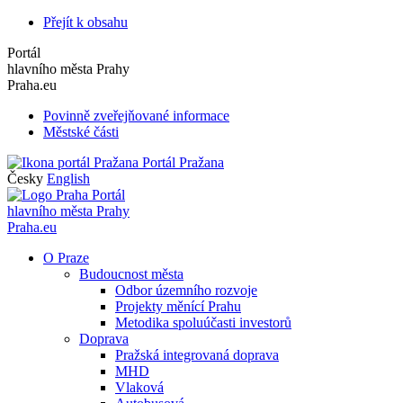
Přejít k obsahu
Portál
hlavního města Prahy
Praha.eu
Povinně zveřejňované informace
Městské části
Portál Pražana
Česky
English
Portál
hlavního města Prahy
Praha.eu
O Praze
Budoucnost města
Odbor územního rozvoje
Projekty měnící Prahu
Metodika spoluúčasti investorů
Doprava
Pražská integrovaná doprava
MHD
Vlaková