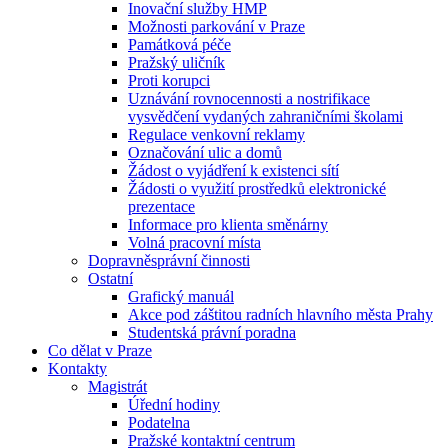
Inovační služby HMP
Možnosti parkování v Praze
Památková péče
Pražský uličník
Proti korupci
Uznávání rovnocennosti a nostrifikace
vysvědčení vydaných zahraničními školami
Regulace venkovní reklamy
Označování ulic a domů
Žádost o vyjádření k existenci sítí
Žádosti o využití prostředků elektronické
prezentace
Informace pro klienta směnárny
Volná pracovní místa
Dopravněsprávní činnosti
Ostatní
Grafický manuál
Akce pod záštitou radních hlavního města Prahy
Studentská právní poradna
Co dělat v Praze
Kontakty
Magistrát
Úřední hodiny
Podatelna
Pražské kontaktní centrum