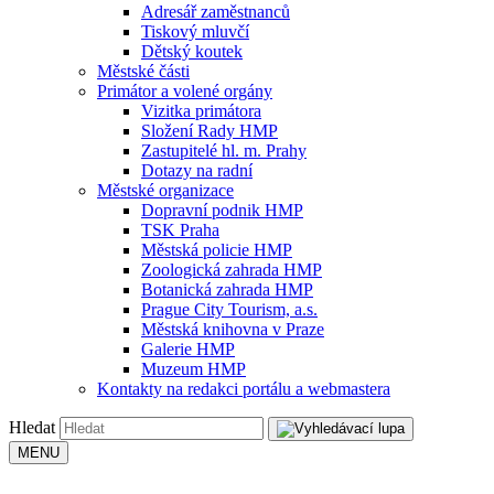
Adresář zaměstnanců
Tiskový mluvčí
Dětský koutek
Městské části
Primátor a volené orgány
Vizitka primátora
Složení Rady HMP
Zastupitelé hl. m. Prahy
Dotazy na radní
Městské organizace
Dopravní podnik HMP
TSK Praha
Městská policie HMP
Zoologická zahrada HMP
Botanická zahrada HMP
Prague City Tourism, a.s.
Městská knihovna v Praze
Galerie HMP
Muzeum HMP
Kontakty na redakci portálu a webmastera
Hledat
MENU