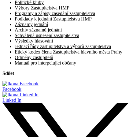
Politické kluby
Výbory Zastupitelstva HMP
Programy a zápisy zasedání zastupitelstva
Podklady k jednání Zastupitelstva HMP
Záznamy jednání
Archiv záznamů jednání
Schválená usnesení zastupitelstva
Výsledky hlasování
Jednací řády zastupitelstva a výborů zastupitelstva
Etický kodex člena Zastupitelstva hlavního města Prahy
Odměny zastupitelů
Manuál pro interpelující občany
Sdílet
Facebook
Linked In