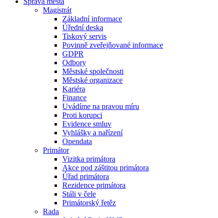
Správa města
Magistrát
Základní informace
Úřední deska
Tiskový servis
Povinně zveřejňované informace
GDPR
Odbory
Městské společnosti
Městské organizace
Kariéra
Finance
Uvádíme na pravou míru
Proti korupci
Evidence smluv
Vyhlášky a nařízení
Opendata
Primátor
Vizitka primátora
Akce pod záštitou primátora
Úřad primátora
Rezidence primátora
Stáli v čele
Primátorský řetěz
Rada