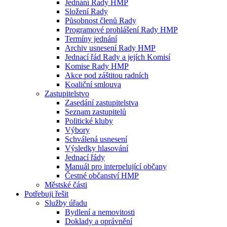
Jednání Rady HMP
Složení Rady
Působnost členů Rady
Programové prohlášení Rady HMP
Termíny jednání
Archiv usnesení Rady HMP
Jednací řád Rady a jejích Komisí
Komise Rady HMP
Akce pod záštitou radních
Koaliční smlouva
Zastupitelstvo
Zasedání zastupitelstva
Seznam zastupitelů
Politické kluby
Výbory
Schválená usnesení
Výsledky hlasování
Jednací řády
Manuál pro interpelující občany
Čestné občanství HMP
Městské části
Potřebuji řešit
Služby úřadu
Bydlení a nemovitosti
Doklady a oprávnění