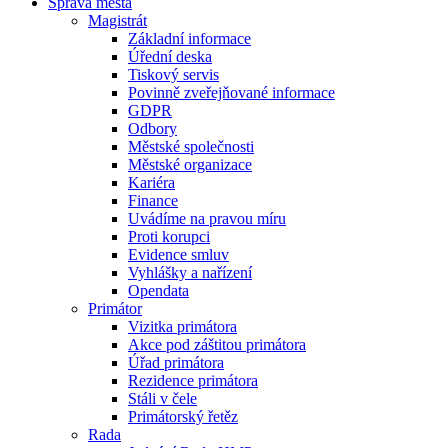
Správa města
Magistrát
Základní informace
Úřední deska
Tiskový servis
Povinně zveřejňované informace
GDPR
Odbory
Městské společnosti
Městské organizace
Kariéra
Finance
Uvádíme na pravou míru
Proti korupci
Evidence smluv
Vyhlášky a nařízení
Opendata
Primátor
Vizitka primátora
Akce pod záštitou primátora
Úřad primátora
Rezidence primátora
Stáli v čele
Primátorský řetěz
Rada