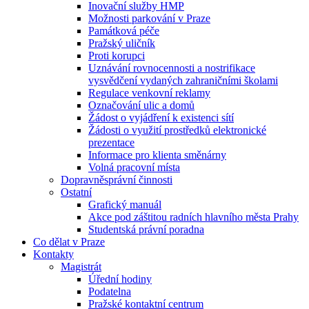
Inovační služby HMP
Možnosti parkování v Praze
Památková péče
Pražský uličník
Proti korupci
Uznávání rovnocennosti a nostrifikace
vysvědčení vydaných zahraničními školami
Regulace venkovní reklamy
Označování ulic a domů
Žádost o vyjádření k existenci sítí
Žádosti o využití prostředků elektronické
prezentace
Informace pro klienta směnárny
Volná pracovní místa
Dopravněsprávní činnosti
Ostatní
Grafický manuál
Akce pod záštitou radních hlavního města Prahy
Studentská právní poradna
Co dělat v Praze
Kontakty
Magistrát
Úřední hodiny
Podatelna
Pražské kontaktní centrum