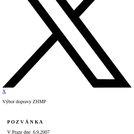
X
Výbor dopravy ZHMP
P O Z V Á N K A
V Praze dne 6.9.2007