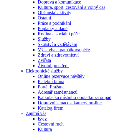
Doprava a komunikace
Kultura, sport, cestování a volný čas
Občanské aktivity
Ostatní
Práce a podnikání
Poplatky a daně
Rodina a sociální péče
Služby
Školství a vzdělávání
Výstavba a památková péče
Zdraví a zdravotnictví
Zvířata
Životní prostředí
Elektronické služby
Online rezervace návštěv
Platební brána
Portál Pražana
Adresář zaměstnanců
Kalkulačka místního poplatku za odpad
Dopravní situace a kamery on-line
Katalog firem
Zajímá vás
Byty
Cestovní ruch
Kultura