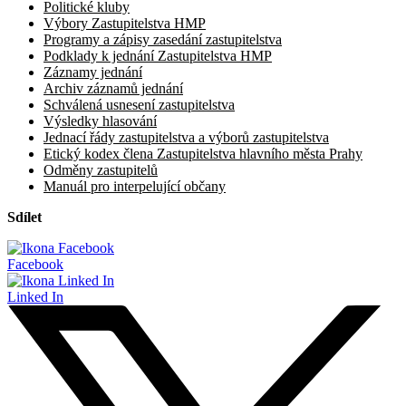
Politické kluby
Výbory Zastupitelstva HMP
Programy a zápisy zasedání zastupitelstva
Podklady k jednání Zastupitelstva HMP
Záznamy jednání
Archiv záznamů jednání
Schválená usnesení zastupitelstva
Výsledky hlasování
Jednací řády zastupitelstva a výborů zastupitelstva
Etický kodex člena Zastupitelstva hlavního města Prahy
Odměny zastupitelů
Manuál pro interpelující občany
Sdílet
Facebook
Linked In