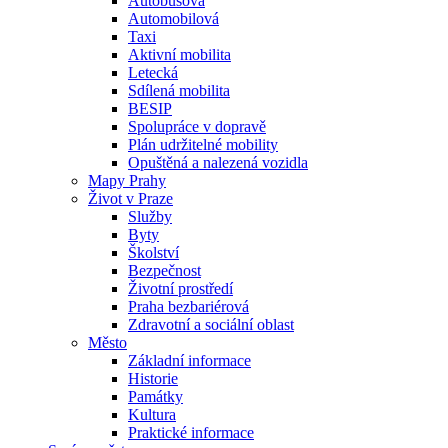
Autobusová
Automobilová
Taxi
Aktivní mobilita
Letecká
Sdílená mobilita
BESIP
Spolupráce v dopravě
Plán udržitelné mobility
Opuštěná a nalezená vozidla
Mapy Prahy
Život v Praze
Služby
Byty
Školství
Bezpečnost
Životní prostředí
Praha bezbariérová
Zdravotní a sociální oblast
Město
Základní informace
Historie
Památky
Kultura
Praktické informace