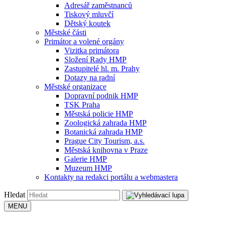
Adresář zaměstnanců
Tiskový mluvčí
Dětský koutek
Městské části
Primátor a volené orgány
Vizitka primátora
Složení Rady HMP
Zastupitelé hl. m. Prahy
Dotazy na radní
Městské organizace
Dopravní podnik HMP
TSK Praha
Městská policie HMP
Zoologická zahrada HMP
Botanická zahrada HMP
Prague City Tourism, a.s.
Městská knihovna v Praze
Galerie HMP
Muzeum HMP
Kontakty na redakci portálu a webmastera
Hledat
MENU