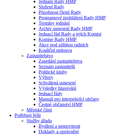
Jednání Rady HMP
Složení Rady
Působnost členů Rady
Programové prohlášení Rady HMP
Termíny jednání
Archiv usnesení Rady HMP
Jednací řád Rady a jejích Komisí
Komise Rady HMP
Akce pod záštitou radních
Koaliční smlouva
Zastupitelstvo
Zasedání zastupitelstva
Seznam zastupitelů
Politické kluby
Výbory
Schválená usnesení
Výsledky hlasování
Jednací řády
Manuál pro interpelující občany
Čestné občanství HMP
Městské části
Potřebuji řešit
Služby úřadu
Bydlení a nemovitosti
Doklady a oprávnění