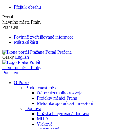
Přejít k obsahu
Portál
hlavního města Prahy
Praha.eu
Povinně zveřejňované informace
Městské části
Portál Pražana
Česky
English
Portál
hlavního města Prahy
Praha.eu
O Praze
Budoucnost města
Odbor územního rozvoje
Projekty měnící Prahu
Metodika spoluúčasti investorů
Doprava
Pražská integrovaná doprava
MHD
Vlaková