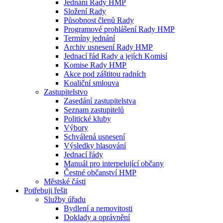
Jednání Rady HMP
Složení Rady
Působnost členů Rady
Programové prohlášení Rady HMP
Termíny jednání
Archiv usnesení Rady HMP
Jednací řád Rady a jejích Komisí
Komise Rady HMP
Akce pod záštitou radních
Koaliční smlouva
Zastupitelstvo
Zasedání zastupitelstva
Seznam zastupitelů
Politické kluby
Výbory
Schválená usnesení
Výsledky hlasování
Jednací řády
Manuál pro interpelující občany
Čestné občanství HMP
Městské části
Potřebuji řešit
Služby úřadu
Bydlení a nemovitosti
Doklady a oprávnění