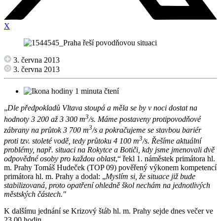
X
3. června 2013
3. června 2013
1 minuta čtení
„
Dle předpokladů Vltava stoupá a měla se by v noci dostat na
3
hodnoty 3 200 až 3 300 m
/s. Máme postaveny protipovodňové
3
zábrany na průtok 3 700 m
/s a pokračujeme se stavbou bariér
3
proti tzv. stoleté vodě, tedy průtoku 4 100 m
/s. Řešíme aktuální
problémy, např. situaci na Rokytce a Botiči, kdy jsme jmenovali dvě
odpovědné osoby pro každou oblast
,“ řekl 1. náměstek primátora hl.
m. Prahy Tomáš Hudeček (TOP 09) pověřený výkonem kompetencí
primátora hl. m. Prahy a dodal: „
Myslím si, že situace již bude
stabilizovaná, proto opatření ohledně škol nechám na jednotlivých
městských částech."
K dalšímu jednání se Krizový štáb hl. m. Prahy sejde dnes večer ve
23.00 hodin.