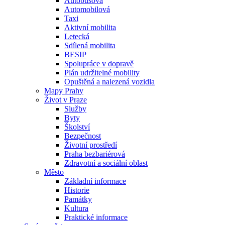
Autobusová
Automobilová
Taxi
Aktivní mobilita
Letecká
Sdílená mobilita
BESIP
Spolupráce v dopravě
Plán udržitelné mobility
Opuštěná a nalezená vozidla
Mapy Prahy
Život v Praze
Služby
Byty
Školství
Bezpečnost
Životní prostředí
Praha bezbariérová
Zdravotní a sociální oblast
Město
Základní informace
Historie
Památky
Kultura
Praktické informace