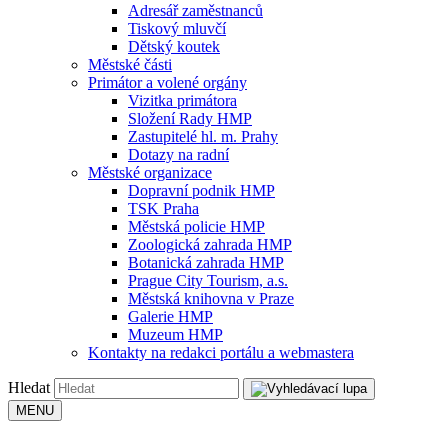
Adresář zaměstnanců
Tiskový mluvčí
Dětský koutek
Městské části
Primátor a volené orgány
Vizitka primátora
Složení Rady HMP
Zastupitelé hl. m. Prahy
Dotazy na radní
Městské organizace
Dopravní podnik HMP
TSK Praha
Městská policie HMP
Zoologická zahrada HMP
Botanická zahrada HMP
Prague City Tourism, a.s.
Městská knihovna v Praze
Galerie HMP
Muzeum HMP
Kontakty na redakci portálu a webmastera
Hledat
MENU