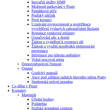
Inovační služby HMP
Možnosti parkování v Praze
Památková péče
Pražský uličník
Proti korupci
Uznávání rovnocennosti a nostrifikace
vysvědčení vydaných zahraničními školami
Regulace venkovní reklamy
Označování ulic a domů
Žádost o vyjádření k existenci sítí
Žádosti o využití prostředků elektronické
prezentace
Informace pro klienta směnárny
Volná pracovní místa
Dopravněsprávní činnosti
Ostatní
Grafický manuál
Akce pod záštitou radních hlavního města Prahy
Studentská právní poradna
Co dělat v Praze
Kontakty
Magistrát
Úřední hodiny
Podatelna
Pražské kontaktní centrum