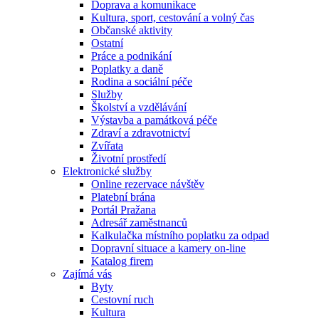
Doprava a komunikace
Kultura, sport, cestování a volný čas
Občanské aktivity
Ostatní
Práce a podnikání
Poplatky a daně
Rodina a sociální péče
Služby
Školství a vzdělávání
Výstavba a památková péče
Zdraví a zdravotnictví
Zvířata
Životní prostředí
Elektronické služby
Online rezervace návštěv
Platební brána
Portál Pražana
Adresář zaměstnanců
Kalkulačka místního poplatku za odpad
Dopravní situace a kamery on-line
Katalog firem
Zajímá vás
Byty
Cestovní ruch
Kultura