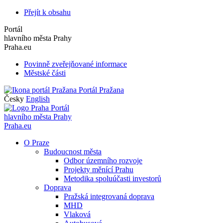
Přejít k obsahu
Portál
hlavního města Prahy
Praha.eu
Povinně zveřejňované informace
Městské části
Portál Pražana
Česky
English
Portál
hlavního města Prahy
Praha.eu
O Praze
Budoucnost města
Odbor územního rozvoje
Projekty měnící Prahu
Metodika spoluúčasti investorů
Doprava
Pražská integrovaná doprava
MHD
Vlaková