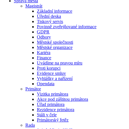
Správa města
Magistrát
Základní informace
Úřední deska
Tiskový servis
Povinně zveřejňované informace
GDPR
Odbory
Městské společnosti
Městské organizace
Kariéra
Finance
Uvádíme na pravou míru
Proti korupci
Evidence smluv
Vyhlášky a nařízení
Opendata
Primátor
Vizitka primátora
Akce pod záštitou primátora
Úřad primátora
Rezidence primátora
Stáli v čele
Primátorský řetěz
Rada