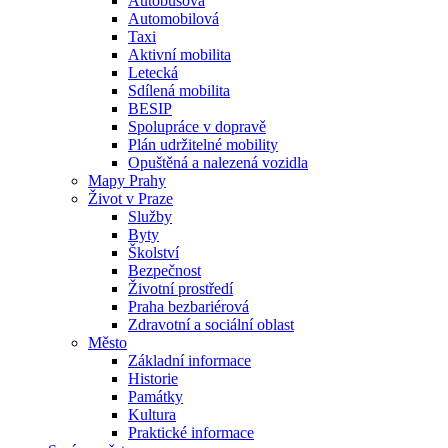
Autobusová
Automobilová
Taxi
Aktivní mobilita
Letecká
Sdílená mobilita
BESIP
Spolupráce v dopravě
Plán udržitelné mobility
Opuštěná a nalezená vozidla
Mapy Prahy
Život v Praze
Služby
Byty
Školství
Bezpečnost
Životní prostředí
Praha bezbariérová
Zdravotní a sociální oblast
Město
Základní informace
Historie
Památky
Kultura
Praktické informace