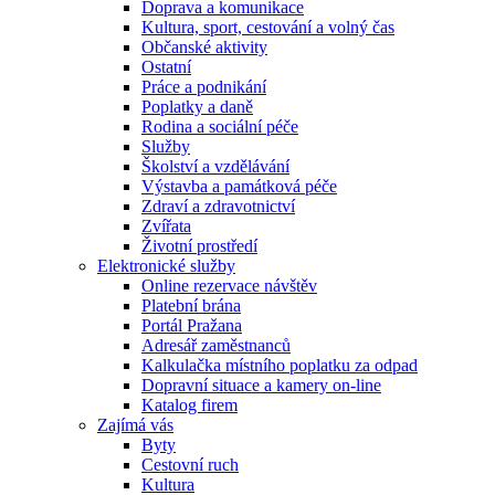
Doprava a komunikace
Kultura, sport, cestování a volný čas
Občanské aktivity
Ostatní
Práce a podnikání
Poplatky a daně
Rodina a sociální péče
Služby
Školství a vzdělávání
Výstavba a památková péče
Zdraví a zdravotnictví
Zvířata
Životní prostředí
Elektronické služby
Online rezervace návštěv
Platební brána
Portál Pražana
Adresář zaměstnanců
Kalkulačka místního poplatku za odpad
Dopravní situace a kamery on-line
Katalog firem
Zajímá vás
Byty
Cestovní ruch
Kultura