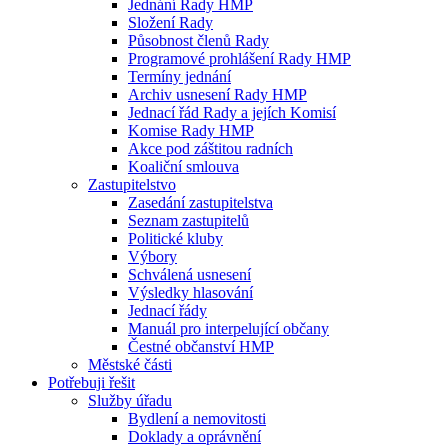
Jednání Rady HMP
Složení Rady
Působnost členů Rady
Programové prohlášení Rady HMP
Termíny jednání
Archiv usnesení Rady HMP
Jednací řád Rady a jejích Komisí
Komise Rady HMP
Akce pod záštitou radních
Koaliční smlouva
Zastupitelstvo
Zasedání zastupitelstva
Seznam zastupitelů
Politické kluby
Výbory
Schválená usnesení
Výsledky hlasování
Jednací řády
Manuál pro interpelující občany
Čestné občanství HMP
Městské části
Potřebuji řešit
Služby úřadu
Bydlení a nemovitosti
Doklady a oprávnění