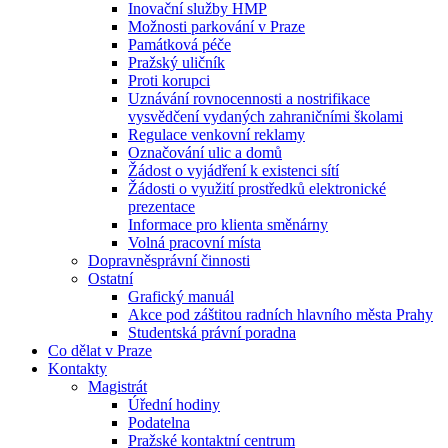
Inovační služby HMP
Možnosti parkování v Praze
Památková péče
Pražský uličník
Proti korupci
Uznávání rovnocennosti a nostrifikace
vysvědčení vydaných zahraničními školami
Regulace venkovní reklamy
Označování ulic a domů
Žádost o vyjádření k existenci sítí
Žádosti o využití prostředků elektronické
prezentace
Informace pro klienta směnárny
Volná pracovní místa
Dopravněsprávní činnosti
Ostatní
Grafický manuál
Akce pod záštitou radních hlavního města Prahy
Studentská právní poradna
Co dělat v Praze
Kontakty
Magistrát
Úřední hodiny
Podatelna
Pražské kontaktní centrum