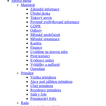
Správa města
Magistrát
Základní informace
Úřední deska
Tiskový servis
Povinně zveřejňované informace
GDPR
Odbory
Městské společnosti
Městské organizace
Kariéra
Finance
Uvádíme na pravou míru
Proti korupci
Evidence smluv
Vyhlášky a nařízení
Opendata
Primátor
Vizitka primátora
Akce pod záštitou primátora
Úřad primátora
Rezidence primátora
Stáli v čele
Primátorský řetěz
Rada