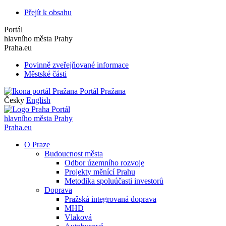
Přejít k obsahu
Portál
hlavního města Prahy
Praha.eu
Povinně zveřejňované informace
Městské části
Portál Pražana
Česky
English
Portál
hlavního města Prahy
Praha.eu
O Praze
Budoucnost města
Odbor územního rozvoje
Projekty měnící Prahu
Metodika spoluúčasti investorů
Doprava
Pražská integrovaná doprava
MHD
Vlaková