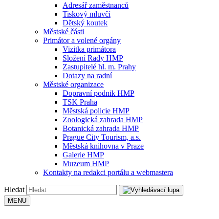
Adresář zaměstnanců
Tiskový mluvčí
Dětský koutek
Městské části
Primátor a volené orgány
Vizitka primátora
Složení Rady HMP
Zastupitelé hl. m. Prahy
Dotazy na radní
Městské organizace
Dopravní podnik HMP
TSK Praha
Městská policie HMP
Zoologická zahrada HMP
Botanická zahrada HMP
Prague City Tourism, a.s.
Městská knihovna v Praze
Galerie HMP
Muzeum HMP
Kontakty na redakci portálu a webmastera
Hledat
MENU