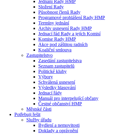
Jednání Rady HMP
Složení Rady
Působnost členů Rady
Programové prohlášení Rady HMP
Termíny jednání
Archiv usnesení Rady HMP
Jednací řád Rady a jejích Komisí
Komise Rady HMP
Akce pod záštitou radních
Koaliční smlouva
Zastupitelstvo
Zasedání zastupitelstva
Seznam zastupitelů
Politické kluby
Výbory
Schválená usnesení
Výsledky hlasování
Jednací řády
Manuál pro interpelující občany
Čestné občanství HMP
Městské části
Potřebuji řešit
Služby úřadu
Bydlení a nemovitosti
Doklady a oprávnění