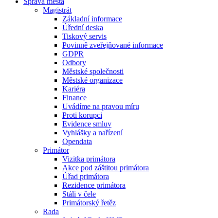
Správa města
Magistrát
Základní informace
Úřední deska
Tiskový servis
Povinně zveřejňované informace
GDPR
Odbory
Městské společnosti
Městské organizace
Kariéra
Finance
Uvádíme na pravou míru
Proti korupci
Evidence smluv
Vyhlášky a nařízení
Opendata
Primátor
Vizitka primátora
Akce pod záštitou primátora
Úřad primátora
Rezidence primátora
Stáli v čele
Primátorský řetěz
Rada