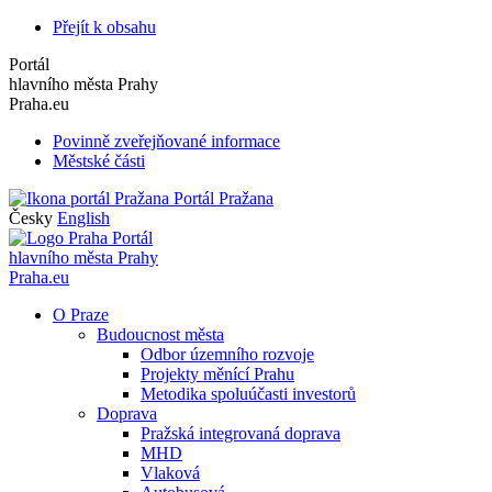
Přejít k obsahu
Portál
hlavního města Prahy
Praha.eu
Povinně zveřejňované informace
Městské části
Portál Pražana
Česky
English
Portál
hlavního města Prahy
Praha.eu
O Praze
Budoucnost města
Odbor územního rozvoje
Projekty měnící Prahu
Metodika spoluúčasti investorů
Doprava
Pražská integrovaná doprava
MHD
Vlaková