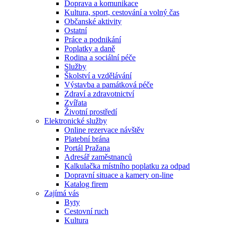
Doprava a komunikace
Kultura, sport, cestování a volný čas
Občanské aktivity
Ostatní
Práce a podnikání
Poplatky a daně
Rodina a sociální péče
Služby
Školství a vzdělávání
Výstavba a památková péče
Zdraví a zdravotnictví
Zvířata
Životní prostředí
Elektronické služby
Online rezervace návštěv
Platební brána
Portál Pražana
Adresář zaměstnanců
Kalkulačka místního poplatku za odpad
Dopravní situace a kamery on-line
Katalog firem
Zajímá vás
Byty
Cestovní ruch
Kultura