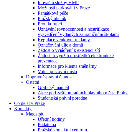
Inovační služby HMP
Možnosti parkování v Praze
Památková péče
Pražský uličník
Proti korupci
Uznávání rovnocennosti a nostrifikace
vysvědčení vydaných zahraničními školami
Regulace venkovní reklamy
Označování ulic a domů
Žádost o vyjádření k existenci sítí
Žádosti o využití prostředků elektronické
prezentace
Informace pro klienta směnárny
Volná pracovní místa
Dopravněsprávní činnosti
Ostatní
Grafický manuál
Akce pod záštitou radních hlavního města Prahy
Studentská právní poradna
Co dělat v Praze
Kontakty
Magistrát
Úřední hodiny
Podatelna
Pražské kontaktní centrum