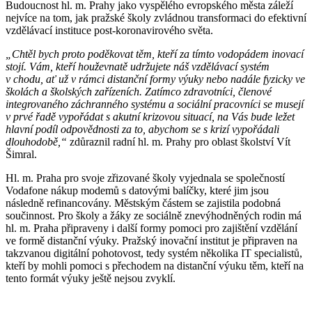
Budoucnost hl. m. Prahy jako vyspělého evropského města záleží
nejvíce na tom, jak pražské školy zvládnou transformaci do efektivní
vzdělávací instituce post-koronavirového světa.
„Chtěl bych proto poděkovat těm, kteří za tímto vodopádem inovací
stojí. Vám, kteří houževnatě udržujete náš vzdělávací systém
v chodu, ať už v rámci distanční formy výuky nebo nadále fyzicky ve
školách a školských zařízeních. Zatímco zdravotníci, členové
integrovaného záchranného systému a sociální pracovníci se musejí
v prvé řadě vypořádat s akutní krizovou situací, na Vás bude ležet
hlavní podíl odpovědnosti za to, abychom se s krizí vypořádali
dlouhodobě,“
zdůraznil radní hl. m. Prahy pro oblast školství Vít
Šimral.
Hl. m. Praha pro svoje zřizované školy vyjednala se společností
Vodafone nákup modemů s datovými balíčky, které jim jsou
následně refinancovány. Městským částem se zajistila podobná
součinnost. Pro školy a žáky ze sociálně znevýhodněných rodin má
hl. m. Praha připraveny i další formy pomoci pro zajištění vzdělání
ve formě distanční výuky. Pražský inovační institut je připraven na
takzvanou digitální pohotovost, tedy systém několika IT specialistů,
kteří by mohli pomoci s přechodem na distanční výuku těm, kteří na
tento formát výuky ještě nejsou zvyklí.