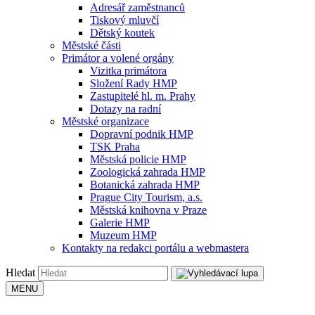
Adresář zaměstnanců
Tiskový mluvčí
Dětský koutek
Městské části
Primátor a volené orgány
Vizitka primátora
Složení Rady HMP
Zastupitelé hl. m. Prahy
Dotazy na radní
Městské organizace
Dopravní podnik HMP
TSK Praha
Městská policie HMP
Zoologická zahrada HMP
Botanická zahrada HMP
Prague City Tourism, a.s.
Městská knihovna v Praze
Galerie HMP
Muzeum HMP
Kontakty na redakci portálu a webmastera
Hledat
MENU