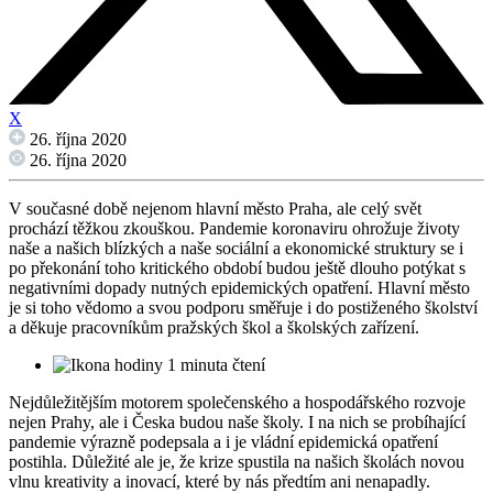
X
26. října 2020
26. října 2020
V současné době nejenom hlavní město Praha, ale celý svět
prochází těžkou zkouškou. Pandemie koronaviru ohrožuje životy
naše a našich blízkých a naše sociální a ekonomické struktury se i
po překonání toho kritického období budou ještě dlouho potýkat s
negativními dopady nutných epidemických opatření. Hlavní město
je si toho vědomo a svou podporu směřuje i do postiženého školství
a děkuje pracovníkům pražských škol a školských zařízení.
1 minuta čtení
Nejdůležitějším motorem společenského a hospodářského rozvoje
nejen Prahy, ale i Česka budou naše školy. I na nich se probíhající
pandemie výrazně podepsala a i je vládní epidemická opatření
postihla. Důležité ale je, že krize spustila na našich školách novou
vlnu kreativity a inovací, které by nás předtím ani nenapadly.