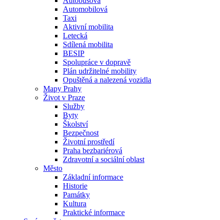
Autobusová
Automobilová
Taxi
Aktivní mobilita
Letecká
Sdílená mobilita
BESIP
Spolupráce v dopravě
Plán udržitelné mobility
Opuštěná a nalezená vozidla
Mapy Prahy
Život v Praze
Služby
Byty
Školství
Bezpečnost
Životní prostředí
Praha bezbariérová
Zdravotní a sociální oblast
Město
Základní informace
Historie
Památky
Kultura
Praktické informace