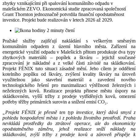
zbytky vznikajícími při spalování komunálního odpadu v
malešickém ZEVO. Ekonomická studie zpracovaná společností
Grant Thornton jednoznačně potvrdila finanční opodstatněnost
investice. Projekt bude realizován v letech 2026 až 2029.
2 minuty čtení
Pražské služby zajišťují nakládání s veškerým směsným
komunálním odpadem z území hlavního města. Zařízení na
energetické využití odpadu v Malešicích přitom produkuje dva typy
zbytkových materiálů – popílek a škváru – jejichž současné
zpracování je nákladné a z velké části závislé na skládkování.
Projekt FÉNIX tuto situaci zásadně mění. Jeho cílem je oddělení
kotelního popílku od škváry, zvýšení kvality škváry na úroveň
využitelnou jako stavební materiál a zavedení nového
technologického řešení pro maximalizaci výtěžnosti železných i
neželezných kovů. Realizace projektu přinese městu úspory na
skládkovném, vyšší tržby z prodeje vytříděných kovů, omezení
potřeby těžby primárních surovin a snížení emisí CO₂.
„Projekt FÉNIX je přesně ten typ investice, který dává smysl z
pohledu hospodaření města i z pohledu životního prostředí. Praha
nevkládá prostředky do ztrátové operace, ale do ekonomicky
opodstatněného záměru, jehož realizace sníží náklady na
skládkování, zvýší tržby z prodeje kovů a zároveň přispěje k