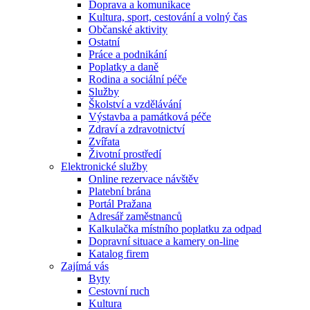
Doprava a komunikace
Kultura, sport, cestování a volný čas
Občanské aktivity
Ostatní
Práce a podnikání
Poplatky a daně
Rodina a sociální péče
Služby
Školství a vzdělávání
Výstavba a památková péče
Zdraví a zdravotnictví
Zvířata
Životní prostředí
Elektronické služby
Online rezervace návštěv
Platební brána
Portál Pražana
Adresář zaměstnanců
Kalkulačka místního poplatku za odpad
Dopravní situace a kamery on-line
Katalog firem
Zajímá vás
Byty
Cestovní ruch
Kultura