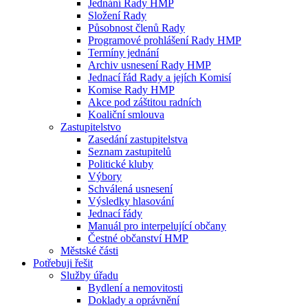
Jednání Rady HMP
Složení Rady
Působnost členů Rady
Programové prohlášení Rady HMP
Termíny jednání
Archiv usnesení Rady HMP
Jednací řád Rady a jejích Komisí
Komise Rady HMP
Akce pod záštitou radních
Koaliční smlouva
Zastupitelstvo
Zasedání zastupitelstva
Seznam zastupitelů
Politické kluby
Výbory
Schválená usnesení
Výsledky hlasování
Jednací řády
Manuál pro interpelující občany
Čestné občanství HMP
Městské části
Potřebuji řešit
Služby úřadu
Bydlení a nemovitosti
Doklady a oprávnění