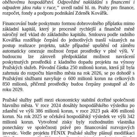
oběhovému hospodářství. Odpovědné nakládání s financemi i
odpadem jdou ruku v ruce,“
uvedl radní hl. m. Prahy pro finance,
rozpočet, fondy a podporu podnikání Zdeněk Kovářík.
Financování bude poskytnuto formou dobrovolného příplatku mimo
základní kapitál, který je procesně rychlejší a finančně méně
náročný než vklad do základního kapitálu. Smlouva podle radního
Kováříka rozděluje čerpání do jednotlivých tranší vázaných na
postup realizace projektu, takže případné upuštění od záměru
automaticky omezuje možnost čerpat prostředky v plné výši. V
budoucnu lze zároveň předpokládat možnost navrácení
poskytnutých prostředků z kladného dopadu projektu na výnosy
Pražských služeb. Původní částka 250 milionů korun, která již byla
zahrnuta do rozpočtu hlavního města na rok 2026, se po dohodě s
Pražskými službami navyšuje o 600 milionů korun na celkových
850 milionů, přičemž prostředky budou čerpány postupně až do
roku 2029.
Pražské služby patří mezi ekonomicky stabilní dceřiné společnosti
hlavního města. V roce 2024 dosáhly hospodářského výsledku po
zdanění ve výši 386 milionů korun, v roce 2023 pak 406 milionů
korun. Na rok 2025 se očekává hospodářský výsledek ve výši 342
milionů korun. Vytvořené zisky byly rozhodnutím vlastníka
ponechány ve společnosti právě pro financování rozvojových
investic. Vedle projektu FÉNIX Pražské služby plánují modifikaci