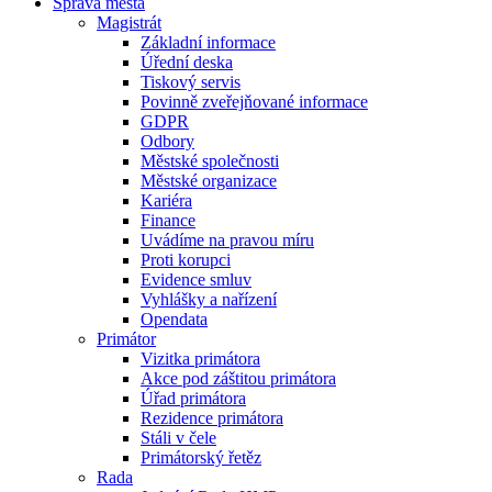
Správa města
Magistrát
Základní informace
Úřední deska
Tiskový servis
Povinně zveřejňované informace
GDPR
Odbory
Městské společnosti
Městské organizace
Kariéra
Finance
Uvádíme na pravou míru
Proti korupci
Evidence smluv
Vyhlášky a nařízení
Opendata
Primátor
Vizitka primátora
Akce pod záštitou primátora
Úřad primátora
Rezidence primátora
Stáli v čele
Primátorský řetěz
Rada