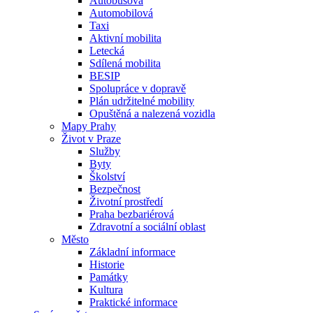
Autobusová
Automobilová
Taxi
Aktivní mobilita
Letecká
Sdílená mobilita
BESIP
Spolupráce v dopravě
Plán udržitelné mobility
Opuštěná a nalezená vozidla
Mapy Prahy
Život v Praze
Služby
Byty
Školství
Bezpečnost
Životní prostředí
Praha bezbariérová
Zdravotní a sociální oblast
Město
Základní informace
Historie
Památky
Kultura
Praktické informace