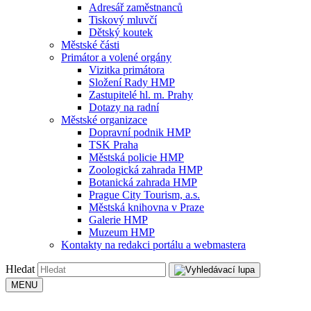
Adresář zaměstnanců
Tiskový mluvčí
Dětský koutek
Městské části
Primátor a volené orgány
Vizitka primátora
Složení Rady HMP
Zastupitelé hl. m. Prahy
Dotazy na radní
Městské organizace
Dopravní podnik HMP
TSK Praha
Městská policie HMP
Zoologická zahrada HMP
Botanická zahrada HMP
Prague City Tourism, a.s.
Městská knihovna v Praze
Galerie HMP
Muzeum HMP
Kontakty na redakci portálu a webmastera
Hledat
MENU