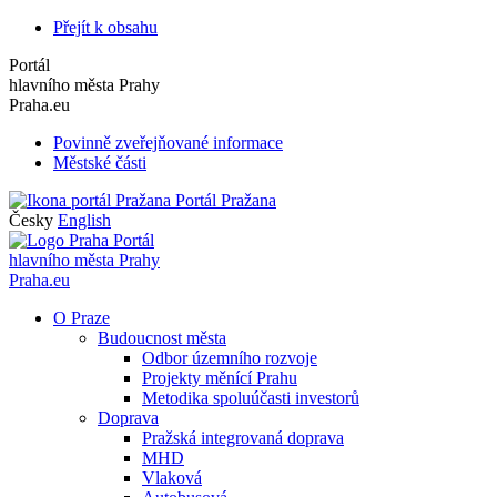
Přejít k obsahu
Portál
hlavního města Prahy
Praha.eu
Povinně zveřejňované informace
Městské části
Portál Pražana
Česky
English
Portál
hlavního města Prahy
Praha.eu
O Praze
Budoucnost města
Odbor územního rozvoje
Projekty měnící Prahu
Metodika spoluúčasti investorů
Doprava
Pražská integrovaná doprava
MHD
Vlaková