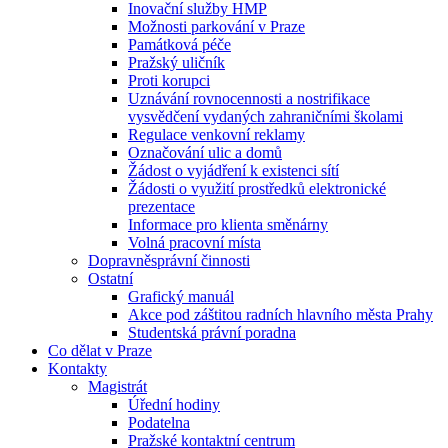
Inovační služby HMP
Možnosti parkování v Praze
Památková péče
Pražský uličník
Proti korupci
Uznávání rovnocennosti a nostrifikace
vysvědčení vydaných zahraničními školami
Regulace venkovní reklamy
Označování ulic a domů
Žádost o vyjádření k existenci sítí
Žádosti o využití prostředků elektronické
prezentace
Informace pro klienta směnárny
Volná pracovní místa
Dopravněsprávní činnosti
Ostatní
Grafický manuál
Akce pod záštitou radních hlavního města Prahy
Studentská právní poradna
Co dělat v Praze
Kontakty
Magistrát
Úřední hodiny
Podatelna
Pražské kontaktní centrum