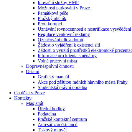
Inovační služby HMP
Možnosti parkování v Praze
Památková péče
Pražský uličník
Proti korupci
Uznávání rovnocennosti a nostrifikace vysvědčen
Regulace venkovní reklamy
Označování ulic a domů
Žádost o vyjádření k existenci sítí
Žádosti o využití prostředků elektronické prezenta
Informace pro klienta směnárny
Volná pracovní místa
Dopravněsprávní činnosti
Ostatní
Grafický manuál
Akce pod záštitou radních hlavního města Prahy
Studentská právní poradna
Co dělat v Praze
Kontakty
Magistrát
Úřední hodiny
Podatelna
Pražské kontaktní centrum
Adresář zaměstnanců
Tiskový mluvčí