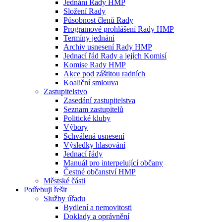
Jednání Rady HMP
Složení Rady
Působnost členů Rady
Programové prohlášení Rady HMP
Termíny jednání
Archiv usnesení Rady HMP
Jednací řád Rady a jejích Komisí
Komise Rady HMP
Akce pod záštitou radních
Koaliční smlouva
Zastupitelstvo
Zasedání zastupitelstva
Seznam zastupitelů
Politické kluby
Výbory
Schválená usnesení
Výsledky hlasování
Jednací řády
Manuál pro interpelující občany
Čestné občanství HMP
Městské části
Potřebuji řešit
Služby úřadu
Bydlení a nemovitosti
Doklady a oprávnění