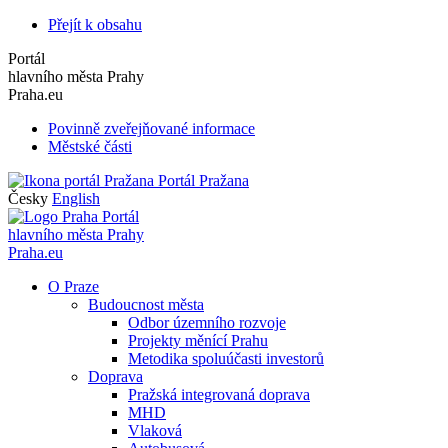
Přejít k obsahu
Portál
hlavního města Prahy
Praha.eu
Povinně zveřejňované informace
Městské části
Portál Pražana
Česky
English
Portál
hlavního města Prahy
Praha.eu
O Praze
Budoucnost města
Odbor územního rozvoje
Projekty měnící Prahu
Metodika spoluúčasti investorů
Doprava
Pražská integrovaná doprava
MHD
Vlaková