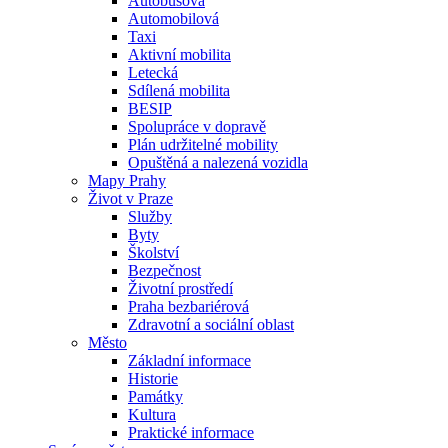
Autobusová
Automobilová
Taxi
Aktivní mobilita
Letecká
Sdílená mobilita
BESIP
Spolupráce v dopravě
Plán udržitelné mobility
Opuštěná a nalezená vozidla
Mapy Prahy
Život v Praze
Služby
Byty
Školství
Bezpečnost
Životní prostředí
Praha bezbariérová
Zdravotní a sociální oblast
Město
Základní informace
Historie
Památky
Kultura
Praktické informace