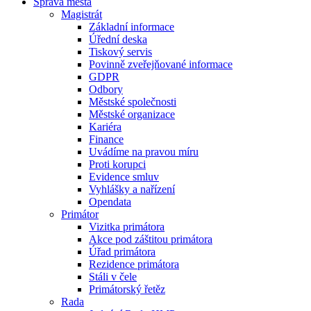
Správa města
Magistrát
Základní informace
Úřední deska
Tiskový servis
Povinně zveřejňované informace
GDPR
Odbory
Městské společnosti
Městské organizace
Kariéra
Finance
Uvádíme na pravou míru
Proti korupci
Evidence smluv
Vyhlášky a nařízení
Opendata
Primátor
Vizitka primátora
Akce pod záštitou primátora
Úřad primátora
Rezidence primátora
Stáli v čele
Primátorský řetěz
Rada