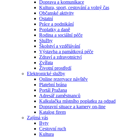
Doprava a komunikace
Kultura, sport, cestování a volný čas
Občanské aktivity
Ostatní
Práce a podnikání
Poplatky a daně
Rodina a sociální péče
Služby
Školství a vzdělávání
Výstavba a památková péče
Zdraví a zdravotnictví
Zvířata
Životní prostředí
Elektronické služby
Online rezervace návštěv
Platební brána
Portál Pražana
Adresář zaměstnanců
Kalkulačka místního poplatku za odpad
Dopravní situace a kamery on-line
Katalog firem
Zajímá vás
Byty
Cestovní ruch
Kultura