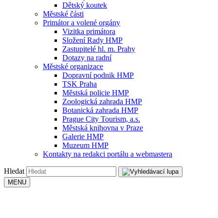
Dětský koutek
Městské části
Primátor a volené orgány
Vizitka primátora
Složení Rady HMP
Zastupitelé hl. m. Prahy
Dotazy na radní
Městské organizace
Dopravní podnik HMP
TSK Praha
Městská policie HMP
Zoologická zahrada HMP
Botanická zahrada HMP
Prague City Tourism, a.s.
Městská knihovna v Praze
Galerie HMP
Muzeum HMP
Kontakty na redakci portálu a webmastera
Hledat
MENU