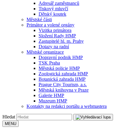
Adresář zaměstnanců
Tiskový mluvčí
Dětský koutek
Městské části
Primátor a volené orgány
Vizitka primátora
Složení Rady HMP
Zastupitelé hl. m. Prahy
Dotazy na radní
Městské organizace
Dopravní podnik HMP
TSK Praha
Městská policie HMP
Zoologická zahrada HMP
Botanická zahrada HMP
Prague City Tourism, a.s.
Městská knihovna v Praze
Galerie HMP
Muzeum HMP
Kontakty na redakci portálu a webmastera
Hledat
MENU