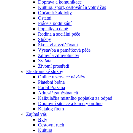
Doprava a komunikace
Kultura, sport, cestování a volný čas
Občanské aktivity
Ostatní
Práce a podnikání
Poplatky a daně
Rodina a sociální péče
Služby
Školství a vzdělávání
Výstavba a památková péče
Zdraví a zdravotnictví
Zvířata
Životní prostředí
Elektronické služby
Online rezervace návštěv
Platební brána
Portál Pražana
Adresář zaměstnanců
Kalkulačka místního poplatku za odpad
Dopravní situace a kamery on-line
Katalog firem
Zajímá vás
Byty
Cestovní ruch
Kultura