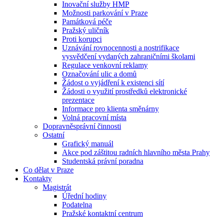
Inovační služby HMP
Možnosti parkování v Praze
Památková péče
Pražský uličník
Proti korupci
Uznávání rovnocennosti a nostrifikace
vysvědčení vydaných zahraničními školami
Regulace venkovní reklamy
Označování ulic a domů
Žádost o vyjádření k existenci sítí
Žádosti o využití prostředků elektronické
prezentace
Informace pro klienta směnárny
Volná pracovní místa
Dopravněsprávní činnosti
Ostatní
Grafický manuál
Akce pod záštitou radních hlavního města Prahy
Studentská právní poradna
Co dělat v Praze
Kontakty
Magistrát
Úřední hodiny
Podatelna
Pražské kontaktní centrum