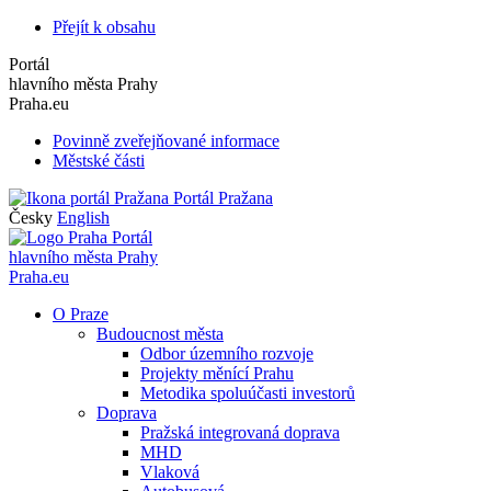
Přejít k obsahu
Portál
hlavního města Prahy
Praha.eu
Povinně zveřejňované informace
Městské části
Portál Pražana
Česky
English
Portál
hlavního města Prahy
Praha.eu
O Praze
Budoucnost města
Odbor územního rozvoje
Projekty měnící Prahu
Metodika spoluúčasti investorů
Doprava
Pražská integrovaná doprava
MHD
Vlaková