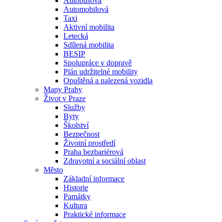
Autobusová
Automobilová
Taxi
Aktivní mobilita
Letecká
Sdílená mobilita
BESIP
Spolupráce v dopravě
Plán udržitelné mobility
Opuštěná a nalezená vozidla
Mapy Prahy
Život v Praze
Služby
Byty
Školství
Bezpečnost
Životní prostředí
Praha bezbariérová
Zdravotní a sociální oblast
Město
Základní informace
Historie
Památky
Kultura
Praktické informace