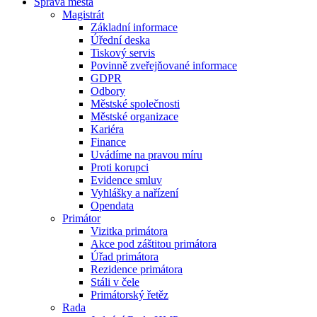
Správa města
Magistrát
Základní informace
Úřední deska
Tiskový servis
Povinně zveřejňované informace
GDPR
Odbory
Městské společnosti
Městské organizace
Kariéra
Finance
Uvádíme na pravou míru
Proti korupci
Evidence smluv
Vyhlášky a nařízení
Opendata
Primátor
Vizitka primátora
Akce pod záštitou primátora
Úřad primátora
Rezidence primátora
Stáli v čele
Primátorský řetěz
Rada