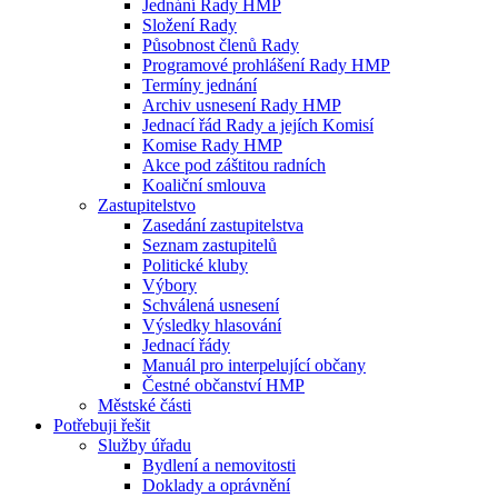
Jednání Rady HMP
Složení Rady
Působnost členů Rady
Programové prohlášení Rady HMP
Termíny jednání
Archiv usnesení Rady HMP
Jednací řád Rady a jejích Komisí
Komise Rady HMP
Akce pod záštitou radních
Koaliční smlouva
Zastupitelstvo
Zasedání zastupitelstva
Seznam zastupitelů
Politické kluby
Výbory
Schválená usnesení
Výsledky hlasování
Jednací řády
Manuál pro interpelující občany
Čestné občanství HMP
Městské části
Potřebuji řešit
Služby úřadu
Bydlení a nemovitosti
Doklady a oprávnění