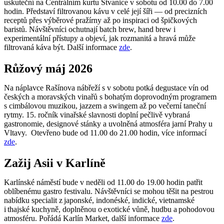
uskuteční na Centrálním kurtu Štvanice v sobotu od 10.00 do 7.00
hodin. Představí filtrovanou kávu v celé její šíři — od precizních
receptů přes výběrové pražírny až po inspiraci od špičkových
baristů. Návštěvníci ochutnají batch brew, hand brew i
experimentální přístupy a objeví, jak rozmanitá a hravá může
filtrovaná káva být. Další informace
zde
.
Růžový máj 2026
Na náplavce Rašínova nábřeží s v sobotu potká degustace vín od
českých a moravských vinařů s bohatým doprovodným programem
s cimbálovou muzikou, jazzem a swingem až po večerní taneční
rytmy. 15. ročník vinařské slavnosti doplní pečlivě vybraná
gastronomie, designové stánky a uvolněná atmosféra jarní Prahy u
Vltavy. Otevřeno bude od 11.00 do 21.00 hodin, více informací
zde
.
Zažij Asii v Karlíně
Karlínské náměstí bude v neděli od 11.00 do 19.00 hodin patřit
oblíbenému gastro festivalu. Návštěvníci se mohou těšit na pestrou
nabídku specialit z japonské, indonéské, indické, vietnamské
i thajské kuchyně, doplněnou o exotické vůně, hudbu a pohodovou
atmosféru. Pořádá Karlín Market, další informace
zde
.