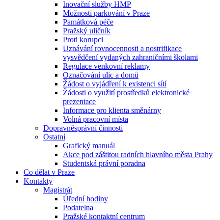
Inovační služby HMP
Možnosti parkování v Praze
Památková péče
Pražský uličník
Proti korupci
Uznávání rovnocennosti a nostrifikace
vysvědčení vydaných zahraničními školami
Regulace venkovní reklamy
Označování ulic a domů
Žádost o vyjádření k existenci sítí
Žádosti o využití prostředků elektronické
prezentace
Informace pro klienta směnárny
Volná pracovní místa
Dopravněsprávní činnosti
Ostatní
Grafický manuál
Akce pod záštitou radních hlavního města Prahy
Studentská právní poradna
Co dělat v Praze
Kontakty
Magistrát
Úřední hodiny
Podatelna
Pražské kontaktní centrum