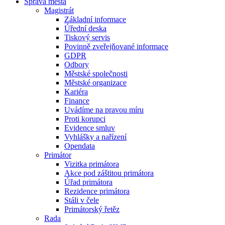
Správa města
Magistrát
Základní informace
Úřední deska
Tiskový servis
Povinně zveřejňované informace
GDPR
Odbory
Městské společnosti
Městské organizace
Kariéra
Finance
Uvádíme na pravou míru
Proti korupci
Evidence smluv
Vyhlášky a nařízení
Opendata
Primátor
Vizitka primátora
Akce pod záštitou primátora
Úřad primátora
Rezidence primátora
Stáli v čele
Primátorský řetěz
Rada