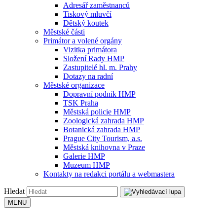
Adresář zaměstnanců
Tiskový mluvčí
Dětský koutek
Městské části
Primátor a volené orgány
Vizitka primátora
Složení Rady HMP
Zastupitelé hl. m. Prahy
Dotazy na radní
Městské organizace
Dopravní podnik HMP
TSK Praha
Městská policie HMP
Zoologická zahrada HMP
Botanická zahrada HMP
Prague City Tourism, a.s.
Městská knihovna v Praze
Galerie HMP
Muzeum HMP
Kontakty na redakci portálu a webmastera
Hledat
MENU