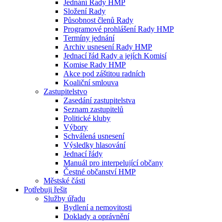
Jednání Rady HMP
Složení Rady
Působnost členů Rady
Programové prohlášení Rady HMP
Termíny jednání
Archiv usnesení Rady HMP
Jednací řád Rady a jejích Komisí
Komise Rady HMP
Akce pod záštitou radních
Koaliční smlouva
Zastupitelstvo
Zasedání zastupitelstva
Seznam zastupitelů
Politické kluby
Výbory
Schválená usnesení
Výsledky hlasování
Jednací řády
Manuál pro interpelující občany
Čestné občanství HMP
Městské části
Potřebuji řešit
Služby úřadu
Bydlení a nemovitosti
Doklady a oprávnění