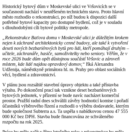
Historický bytový dům v Moskevské ulici ve Vršovicích se v
současnosti nachází v neutěšeném technickém stavu. Proto hlavní
město rozhodlo o rekonstrukci, po níž budou k dispozici další
potřebné bytové kapacity pro dostupné bydlení, což je v souladu
s dlouhodobými cíli bytové politiky metropole.
„Rekonstrukce Baťova domu v Moskevské ulici je důležitým krokem
nejen k záchraně architektonicky cenné budovy, ale také k vytvoření
deseti nových bezbariérových bytů pro lidi, kteří pomáhají druhým –
učitele, záchranáře, hasiče, samoživitelky nebo seniory. Věřím, že v
roce 2026 bude dům opět důstojnou součástí Vršovic a zároveň
místem, kde lidé najdou opravdový domov,“
říká Alexandra
Udženija, náměstkyně primátora hl. m. Prahy pro oblast sociálních
věcí, bydlení a zdravotnictví.
V plánu jsou rozsáhlé stavební úpravy objektu a také přístavba
výtahu. Po dokončení prací tak vznikne deset bezbariérových
bytových jednotek, v přízemí se bude navíc nacházet komerční
prostor. Pražští radní dnes schválili závěry hodnoticí komise i pořadí
účastníků výběrového řízení a rozhodli o výběru dodavatele, kterým
bude společnost Subterra a.s. Ta uspěla s nabídkovou cenou 47 555
000 Kč bez DPH. Stavba bude financována ze schváleného
rozpočtu na rok 2025.
Práce by měly začít v říjnu letošního roku a rekonstrukce by měla