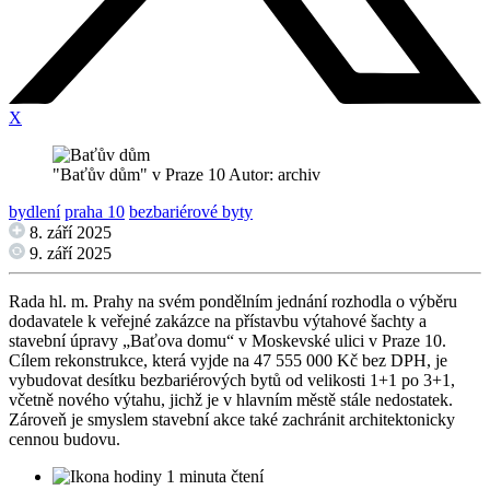
X
"Baťův dům" v Praze 10 Autor: archiv
bydlení
praha 10
bezbariérové byty
8. září 2025
9. září 2025
Rada hl. m. Prahy na svém pondělním jednání rozhodla o výběru
dodavatele k veřejné zakázce na přístavbu výtahové šachty a
stavební úpravy „Baťova domu“ v Moskevské ulici v Praze 10.
Cílem rekonstrukce, která vyjde na 47 555 000 Kč bez DPH, je
vybudovat desítku bezbariérových bytů od velikosti 1+1 po 3+1,
včetně nového výtahu, jichž je v hlavním městě stále nedostatek.
Zároveň je smyslem stavební akce také zachránit architektonicky
cennou budovu.
1 minuta čtení