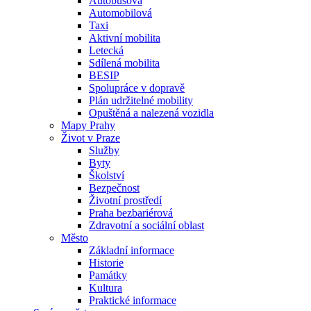
Autobusová
Automobilová
Taxi
Aktivní mobilita
Letecká
Sdílená mobilita
BESIP
Spolupráce v dopravě
Plán udržitelné mobility
Opuštěná a nalezená vozidla
Mapy Prahy
Život v Praze
Služby
Byty
Školství
Bezpečnost
Životní prostředí
Praha bezbariérová
Zdravotní a sociální oblast
Město
Základní informace
Historie
Památky
Kultura
Praktické informace