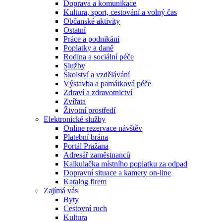
Doprava a komunikace
Kultura, sport, cestování a volný čas
Občanské aktivity
Ostatní
Práce a podnikání
Poplatky a daně
Rodina a sociální péče
Služby
Školství a vzdělávání
Výstavba a památková péče
Zdraví a zdravotnictví
Zvířata
Životní prostředí
Elektronické služby
Online rezervace návštěv
Platební brána
Portál Pražana
Adresář zaměstnanců
Kalkulačka místního poplatku za odpad
Dopravní situace a kamery on-line
Katalog firem
Zajímá vás
Byty
Cestovní ruch
Kultura