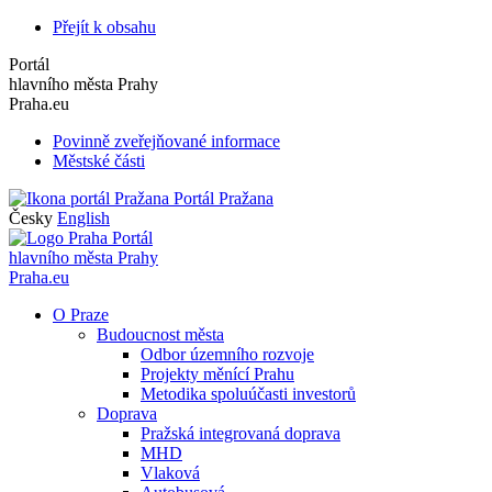
Přejít k obsahu
Portál
hlavního města Prahy
Praha.eu
Povinně zveřejňované informace
Městské části
Portál Pražana
Česky
English
Portál
hlavního města Prahy
Praha.eu
O Praze
Budoucnost města
Odbor územního rozvoje
Projekty měnící Prahu
Metodika spoluúčasti investorů
Doprava
Pražská integrovaná doprava
MHD
Vlaková