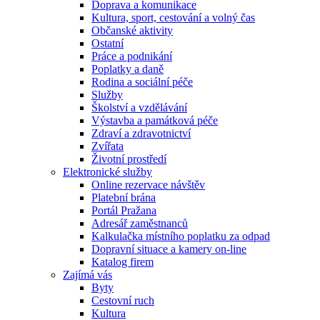
Doprava a komunikace
Kultura, sport, cestování a volný čas
Občanské aktivity
Ostatní
Práce a podnikání
Poplatky a daně
Rodina a sociální péče
Služby
Školství a vzdělávání
Výstavba a památková péče
Zdraví a zdravotnictví
Zvířata
Životní prostředí
Elektronické služby
Online rezervace návštěv
Platební brána
Portál Pražana
Adresář zaměstnanců
Kalkulačka místního poplatku za odpad
Dopravní situace a kamery on-line
Katalog firem
Zajímá vás
Byty
Cestovní ruch
Kultura