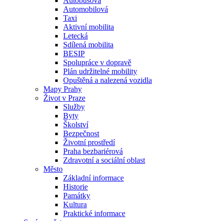
Autobusová
Automobilová
Taxi
Aktivní mobilita
Letecká
Sdílená mobilita
BESIP
Spolupráce v dopravě
Plán udržitelné mobility
Opuštěná a nalezená vozidla
Mapy Prahy
Život v Praze
Služby
Byty
Školství
Bezpečnost
Životní prostředí
Praha bezbariérová
Zdravotní a sociální oblast
Město
Základní informace
Historie
Památky
Kultura
Praktické informace