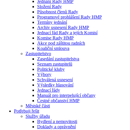
Jednání Rady HMP
Složení Rady
Působnost členů Rady
Programové prohlášení Rady HMP
Termíny jednání
Archiv usnesení Rady HMP
Jednací řád Rady a jejích Komisí
Komise Rady HMP
Akce pod záštitou radních
Koaliční smlouva
Zastupitelstvo
Zasedání zastupitelstva
Seznam zastupitelů
Politické kluby
Výbory
Schválená usnesení
Výsledky hlasování
Jednací řády
Manuál pro interpelující občany
Čestné občanství HMP
Městské části
Potřebuji řešit
Služby úřadu
Bydlení a nemovitosti
Doklady a oprávnění