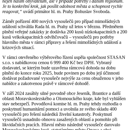
nejen našim obyvatelům, ale v případě potřeby i dalším regionům.
Je to konkrétní krok, jak posílit odolnost města a schopnost rychle
reagovat,“
uvádí primátor hl. m. Prahy Bohuslav Svoboda.
Záměr pořízení 400 nových vysoušečů pro případ mimořádných
událostí schválila Rada hl. m. Prahy už letos v březnu. Předmětem
plnění veřejné zakázky je dodávka 200 kusů nízkokapacitních a 200
kusů velkokapacitních odvlhčovačů – vysoušečů pro potřeby
hlavního města v rámci přípravy a řešení mimořádných událostí a
krizových situací.
V rámci otevřeného výběrového řízení uspěla společnost STASAN
s.r.o. s nabídkovou cenou 6 999 400 Kč bez DPH. Vybraný
dodavatel, se kterým bude uzavřena rámcová dohoda na dobu
plnění do konce roku 2025, bude povinen po dobu její účinnosti
dodávat požadované vysoušeče nejvýše za cenu obsaženou v jeho
nabídce a zakotvenou právě v rámcové dohodě.
V září 2024 zasáhly silné povodně obce Jeseník, Brantice a další
oblasti Moravskoslezského a Olomouckého kraje, kde byl vyhlášen
stav nebezpečí. Povodňová komise hl. m. Prahy tehdy rozhodla o
poskytnutí humanitární pomoci a uvolnila ze svého skladu 400
vysoušečů pro řešení následků živelní katastrofy. Poskytnutí
vysoušečů usnadnilo obnovu zasažených oblastí a pomohlo při
likvidačních pracích. Hlavní město následně vysoušeče darovalo
Moravskoslezskému kraji, statutárnímu městu Opava a obci