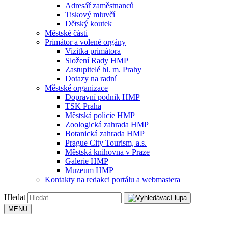
Adresář zaměstnanců
Tiskový mluvčí
Dětský koutek
Městské části
Primátor a volené orgány
Vizitka primátora
Složení Rady HMP
Zastupitelé hl. m. Prahy
Dotazy na radní
Městské organizace
Dopravní podnik HMP
TSK Praha
Městská policie HMP
Zoologická zahrada HMP
Botanická zahrada HMP
Prague City Tourism, a.s.
Městská knihovna v Praze
Galerie HMP
Muzeum HMP
Kontakty na redakci portálu a webmastera
Hledat
MENU