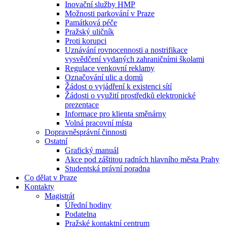
Inovační služby HMP
Možnosti parkování v Praze
Památková péče
Pražský uličník
Proti korupci
Uznávání rovnocennosti a nostrifikace
vysvědčení vydaných zahraničními školami
Regulace venkovní reklamy
Označování ulic a domů
Žádost o vyjádření k existenci sítí
Žádosti o využití prostředků elektronické
prezentace
Informace pro klienta směnárny
Volná pracovní místa
Dopravněsprávní činnosti
Ostatní
Grafický manuál
Akce pod záštitou radních hlavního města Prahy
Studentská právní poradna
Co dělat v Praze
Kontakty
Magistrát
Úřední hodiny
Podatelna
Pražské kontaktní centrum