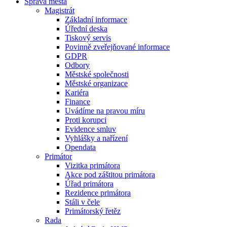
Správa města
Magistrát
Základní informace
Úřední deska
Tiskový servis
Povinně zveřejňované informace
GDPR
Odbory
Městské společnosti
Městské organizace
Kariéra
Finance
Uvádíme na pravou míru
Proti korupci
Evidence smluv
Vyhlášky a nařízení
Opendata
Primátor
Vizitka primátora
Akce pod záštitou primátora
Úřad primátora
Rezidence primátora
Stáli v čele
Primátorský řetěz
Rada