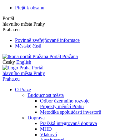
Přejít k obsahu
Portál
hlavního města Prahy
Praha.eu
Povinně zveřejňované informace
Městské části
Portál Pražana
Česky
English
Portál
hlavního města Prahy
Praha.eu
O Praze
Budoucnost města
Odbor územního rozvoje
Projekty měnící Prahu
Metodika spoluúčasti investorů
Doprava
Pražská integrovaná doprava
MHD
Vlaková