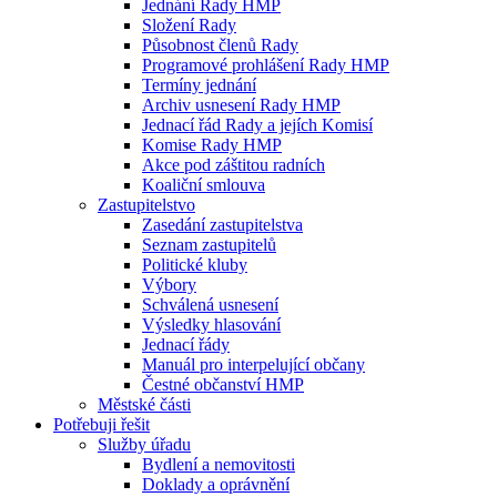
Jednání Rady HMP
Složení Rady
Působnost členů Rady
Programové prohlášení Rady HMP
Termíny jednání
Archiv usnesení Rady HMP
Jednací řád Rady a jejích Komisí
Komise Rady HMP
Akce pod záštitou radních
Koaliční smlouva
Zastupitelstvo
Zasedání zastupitelstva
Seznam zastupitelů
Politické kluby
Výbory
Schválená usnesení
Výsledky hlasování
Jednací řády
Manuál pro interpelující občany
Čestné občanství HMP
Městské části
Potřebuji řešit
Služby úřadu
Bydlení a nemovitosti
Doklady a oprávnění