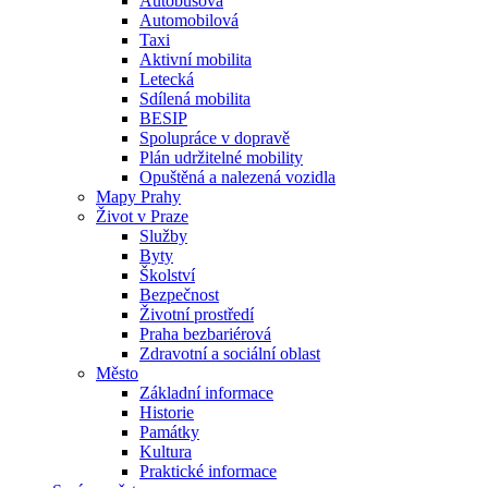
Autobusová
Automobilová
Taxi
Aktivní mobilita
Letecká
Sdílená mobilita
BESIP
Spolupráce v dopravě
Plán udržitelné mobility
Opuštěná a nalezená vozidla
Mapy Prahy
Život v Praze
Služby
Byty
Školství
Bezpečnost
Životní prostředí
Praha bezbariérová
Zdravotní a sociální oblast
Město
Základní informace
Historie
Památky
Kultura
Praktické informace