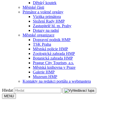
Dětský koutek
Městské části
Primátor a volené orgány
Vizitka primátora
Složení Rady HMP
Zastupitelé hl. m. Prahy
Dotazy na radní
Městské organizace
Dopravní podnik HMP
TSK Praha
Městská policie HMP
Zoologická zahrada HMP
Botanická zahrada HMP
Prague City Tourism, a.s.
Městská knihovna v Praze
Galerie HMP
Muzeum HMP
Kontakty na redakci portálu a webmastera
Hledat
MENU