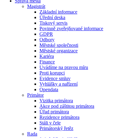
Správa města
Magistrát
Základní informace
Úřední deska
Tiskový servis
Povinně zveřejňované informace
GDPR
Odbory
Městské společnosti
Městské organizace
Kariéra
Finance
Uvádíme na pravou míru
Proti korupci
Evidence smluv
Vyhlášky a nařízení
Opendata
Primátor
Vizitka primátora
Akce pod záštitou primátora
Úřad primátora
Rezidence primátora
Stáli v čele
Primátorský řetěz
Rada