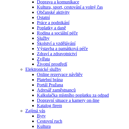
Doprava a komunikace
Kultura, sport, cestování a volný čas
Občanské aktivity
Ostatní
Práce a podnikání
Poplatky a daně
Rodina a sociální péče
Služby
Školství a vzdělávání
Výstavba a památková péče
Zdraví a zdravotnictví
Zvířata
Životní prostředí
Elektronické služby
Online rezervace návštěv
Platební brána
Portál Pražana
Adresář zaměstnanců
Kalkulačka místního poplatku za odpad
Dopravní situace a kamery on-line
Katalog firem
Zajímá vás
Byty
Cestovní ruch
Kultura