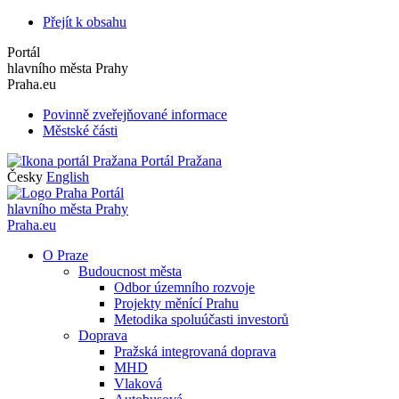
Přejít k obsahu
Portál
hlavního města Prahy
Praha.eu
Povinně zveřejňované informace
Městské části
Portál Pražana
Česky
English
Portál
hlavního města Prahy
Praha.eu
O Praze
Budoucnost města
Odbor územního rozvoje
Projekty měnící Prahu
Metodika spoluúčasti investorů
Doprava
Pražská integrovaná doprava
MHD
Vlaková