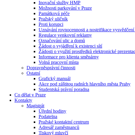
Inovační služby HMP
Možnosti parkování v Praze
Památková péče
Pražský uličník
Proti korupci
Uznávání rovnocennosti a nostrifikace vysvědčen
Regulace venkovní reklamy
Označování ulic a domů
Žádost o vyjádření k existenci sítí
Žádosti o využití prostředků elektronické prezenta
Informace pro klienta směnárny
Volná pracovní místa
Dopravněsprávní činnosti
Ostatní
Grafický manuál
Akce pod záštitou radních hlavního města Prahy
Studentská právní poradna
Co dělat v Praze
Kontakty
Magistrát
Úřední hodiny
Podatelna
Pražské kontaktní centrum
Adresář zaměstnanců
Tiskový mluvčí