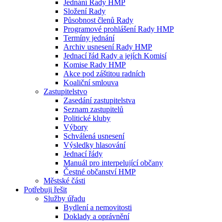
Jednání Rady HMP
Složení Rady
Působnost členů Rady
Programové prohlášení Rady HMP
Termíny jednání
Archiv usnesení Rady HMP
Jednací řád Rady a jejích Komisí
Komise Rady HMP
Akce pod záštitou radních
Koaliční smlouva
Zastupitelstvo
Zasedání zastupitelstva
Seznam zastupitelů
Politické kluby
Výbory
Schválená usnesení
Výsledky hlasování
Jednací řády
Manuál pro interpelující občany
Čestné občanství HMP
Městské části
Potřebuji řešit
Služby úřadu
Bydlení a nemovitosti
Doklady a oprávnění