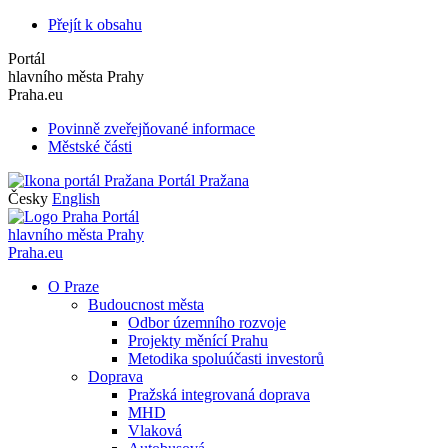
Přejít k obsahu
Portál
hlavního města Prahy
Praha.eu
Povinně zveřejňované informace
Městské části
Portál Pražana
Česky
English
Portál
hlavního města Prahy
Praha.eu
O Praze
Budoucnost města
Odbor územního rozvoje
Projekty měnící Prahu
Metodika spoluúčasti investorů
Doprava
Pražská integrovaná doprava
MHD
Vlaková