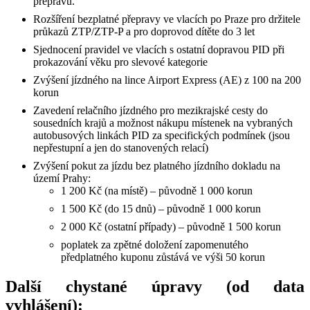
přepravu.
Rozšíření bezplatné přepravy ve vlacích po Praze pro držitele
průkazů ZTP/ZTP-P a pro doprovod dítěte do 3 let
Sjednocení pravidel ve vlacích s ostatní dopravou PID při
prokazování věku pro slevové kategorie
Zvýšení jízdného na lince Airport Express (AE) z 100 na 200
korun
Zavedení relačního jízdného pro mezikrajské cesty do
sousedních krajů a možnost nákupu místenek na vybraných
autobusových linkách PID za specifických podmínek (jsou
nepřestupní a jen do stanovených relací)
Zvýšení pokut za jízdu bez platného jízdního dokladu na
území Prahy:
1 200 Kč (na místě) – původně 1 000 korun
1 500 Kč (do 15 dnů) – původně 1 000 korun
2 000 Kč (ostatní případy) – původně 1 500 korun
poplatek za zpětné doložení zapomenutého
předplatného kuponu zůstává ve výši 50 korun
Další chystané úpravy (od data
vyhlášení):