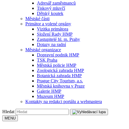
Adresář zaměstnanců
Tiskový mluvčí
Dětský koutek
Městské části
Primátor a volené orgány
Vizitka primátora
Složení Rady HMP
Zastupitelé hl. m. Prahy
Dotazy na radní
Městské organizace
Dopravní podnik HMP
TSK Praha
Městská policie HMP
Zoologická zahrada HMP
Botanická zahrada HMP
Prague City Tourism, a.s.
Městská knihovna v Praze
Galerie HMP
Muzeum HMP
Kontakty na redakci portálu a webmastera
Hledat
MENU