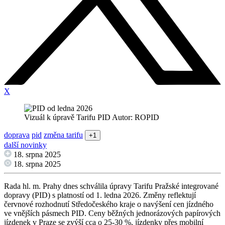
X
Vizuál k úpravě Tarifu PID Autor: ROPID
doprava
pid
změna tarifu
+1
další novinky
18. srpna 2025
18. srpna 2025
Rada hl. m. Prahy dnes schválila úpravy Tarifu Pražské integrované
dopravy (PID) s platností od 1. ledna 2026. Změny reflektují
červnové rozhodnutí Středočeského kraje o navýšení cen jízdného
ve vnějších pásmech PID. Ceny běžných jednorázových papírových
jízdenek v Praze se zvýší cca o 25-30 %, jízdenky přes mobilní