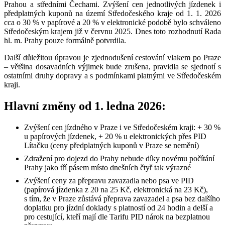
Prahou a středními Čechami. Zvýšení cen jednotlivých jízdenek i
předplatných kuponů na území Středočeského kraje od 1. 1. 2026
cca o 30 % v papírové a 20 % v elektronické podobě bylo schváleno
Středočeským krajem již v červnu 2025. Dnes toto rozhodnutí Rada
hl. m. Prahy pouze formálně potvrdila.
Další důležitou úpravou je zjednodušení cestování vlakem po Praze
– většina dosavadních výjimek bude zrušena, pravidla se sjednotí s
ostatními druhy dopravy a s podmínkami platnými ve Středočeském
kraji.
Hlavní změny od 1. ledna 2026:
Zvýšení cen jízdného v Praze i ve Středočeském kraji: + 30 %
u papírových jízdenek, + 20 % u elektronických přes PID
Lítačku (ceny předplatných kuponů v Praze se nemění)
Zdražení pro dojezd do Prahy nebude díky novému počítání
Prahy jako tří pásem místo dnešních čtyř tak výrazné
Zvýšení ceny za přepravu zavazadla nebo psa ve PID
(papírová jízdenka z 20 na 25 Kč, elektronická na 23 Kč),
s tím, že v Praze zůstává přeprava zavazadel a psa bez dalšího
doplatku pro jízdní doklady s platností od 24 hodin a delší a
pro cestující, kteří mají dle Tarifu PID nárok na bezplatnou