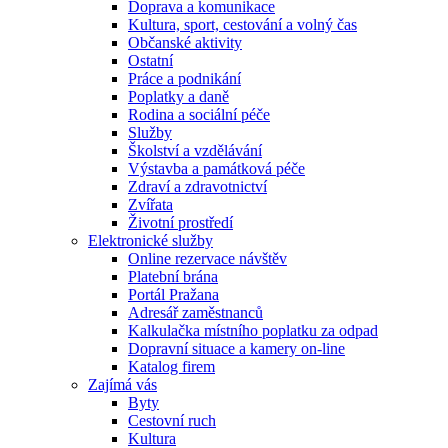
Doprava a komunikace
Kultura, sport, cestování a volný čas
Občanské aktivity
Ostatní
Práce a podnikání
Poplatky a daně
Rodina a sociální péče
Služby
Školství a vzdělávání
Výstavba a památková péče
Zdraví a zdravotnictví
Zvířata
Životní prostředí
Elektronické služby
Online rezervace návštěv
Platební brána
Portál Pražana
Adresář zaměstnanců
Kalkulačka místního poplatku za odpad
Dopravní situace a kamery on-line
Katalog firem
Zajímá vás
Byty
Cestovní ruch
Kultura