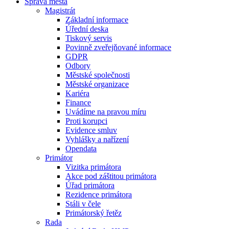
Správa města
Magistrát
Základní informace
Úřední deska
Tiskový servis
Povinně zveřejňované informace
GDPR
Odbory
Městské společnosti
Městské organizace
Kariéra
Finance
Uvádíme na pravou míru
Proti korupci
Evidence smluv
Vyhlášky a nařízení
Opendata
Primátor
Vizitka primátora
Akce pod záštitou primátora
Úřad primátora
Rezidence primátora
Stáli v čele
Primátorský řetěz
Rada