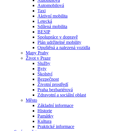
Autobusová
Automobilová
Taxi
Aktivní mobilita
Letecká
Sdílená mobilita
BESIP
Spolupráce v dopravě
Plán udržitelné mobility
Opuštěná a nalezená vozidla
Mapy Prahy
Život v Praze
Služby
Byty
Školství
Bezpečnost
Životní prostředí
Praha bezbariérová
Zdravotní a sociální oblast
Město
Základní informace
Historie
Památky
Kultura
Praktické informace