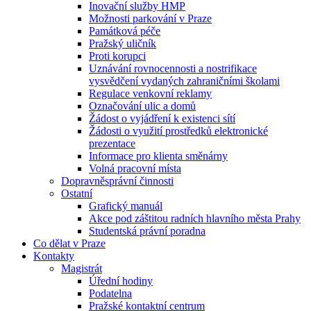
Inovační služby HMP
Možnosti parkování v Praze
Památková péče
Pražský uličník
Proti korupci
Uznávání rovnocennosti a nostrifikace
vysvědčení vydaných zahraničními školami
Regulace venkovní reklamy
Označování ulic a domů
Žádost o vyjádření k existenci sítí
Žádosti o využití prostředků elektronické
prezentace
Informace pro klienta směnárny
Volná pracovní místa
Dopravněsprávní činnosti
Ostatní
Grafický manuál
Akce pod záštitou radních hlavního města Prahy
Studentská právní poradna
Co dělat v Praze
Kontakty
Magistrát
Úřední hodiny
Podatelna
Pražské kontaktní centrum