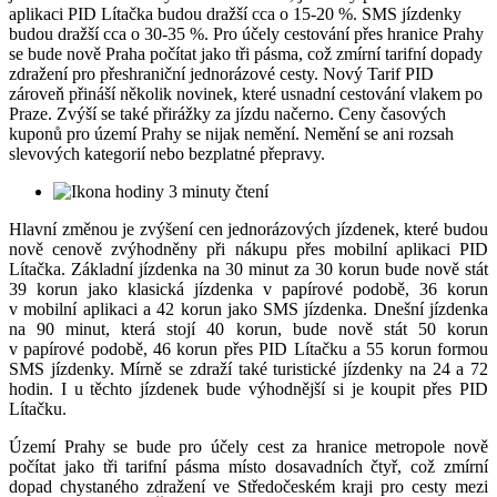
aplikaci PID Lítačka budou dražší cca o 15-20 %. SMS jízdenky
budou dražší cca o 30-35 %. Pro účely cestování přes hranice Prahy
se bude nově Praha počítat jako tři pásma, což zmírní tarifní dopady
zdražení pro přeshraniční jednorázové cesty. Nový Tarif PID
zároveň přináší několik novinek, které usnadní cestování vlakem po
Praze. Zvýší se také přirážky za jízdu načerno. Ceny časových
kuponů pro území Prahy se nijak nemění. Nemění se ani rozsah
slevových kategorií nebo bezplatné přepravy.
3 minuty čtení
Hlavní změnou je zvýšení cen jednorázových jízdenek, které budou
nově cenově zvýhodněny při nákupu přes mobilní aplikaci PID
Lítačka. Základní jízdenka na 30 minut za 30 korun bude nově stát
39 korun jako klasická jízdenka v papírové podobě, 36 korun
v mobilní aplikaci a 42 korun jako SMS jízdenka. Dnešní jízdenka
na 90 minut, která stojí 40 korun, bude nově stát 50 korun
v papírové podobě, 46 korun přes PID Lítačku a 55 korun formou
SMS jízdenky. Mírně se zdraží také turistické jízdenky na 24 a 72
hodin. I u těchto jízdenek bude výhodnější si je koupit přes PID
Lítačku.
Území Prahy se bude pro účely cest za hranice metropole nově
počítat jako tři tarifní pásma místo dosavadních čtyř, což zmírní
dopad chystaného zdražení ve Středočeském kraji pro cesty mezi