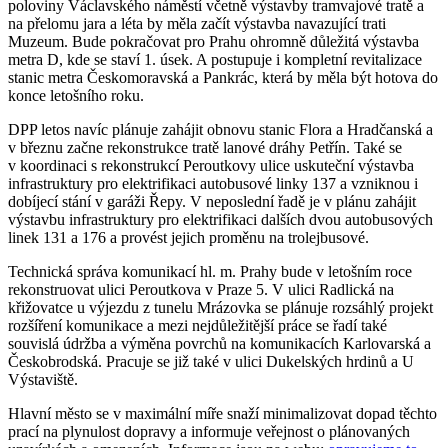
poloviny Václavského náměstí včetně výstavby tramvajové tratě a
na přelomu jara a léta by měla začít výstavba navazující trati
Muzeum. Bude pokračovat pro Prahu ohromně důležitá výstavba
metra D, kde se staví 1. úsek. A postupuje i kompletní revitalizace
stanic metra Českomoravská a Pankrác, která by měla být hotova do
konce letošního roku.
DPP letos navíc plánuje zahájit obnovu stanic Flora a Hradčanská a
v březnu začne rekonstrukce tratě lanové dráhy Petřín. Také se
v koordinaci s rekonstrukcí Peroutkovy ulice uskuteční výstavba
infrastruktury pro elektrifikaci autobusové linky 137 a vzniknou i
dobíjecí stání v garáži Řepy. V neposlední řadě je v plánu zahájit
výstavbu infrastruktury pro elektrifikaci dalších dvou autobusových
linek 131 a 176 a provést jejich proměnu na trolejbusové.
Technická správa komunikací hl. m. Prahy bude v letošním roce
rekonstruovat ulici Peroutkova v Praze 5. V ulici Radlická na
křižovatce u výjezdu z tunelu Mrázovka se plánuje rozsáhlý projekt
rozšíření komunikace a mezi nejdůležitější práce se řadí také
souvislá údržba a výměna povrchů na komunikacích Karlovarská a
Českobrodská.
Pracuje se již také v ulici Dukelských hrdinů a U
Výstaviště.
Hlavní město se v maximální míře snaží minimalizovat dopad těchto
prací na plynulost dopravy a informuje veřejnost o plánovaných