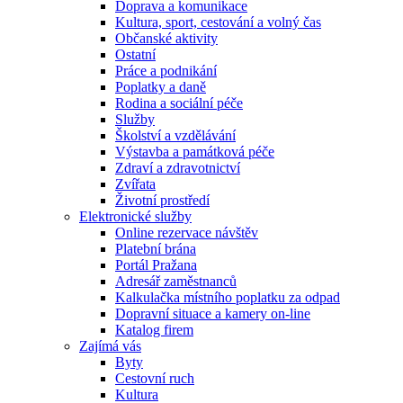
Doprava a komunikace
Kultura, sport, cestování a volný čas
Občanské aktivity
Ostatní
Práce a podnikání
Poplatky a daně
Rodina a sociální péče
Služby
Školství a vzdělávání
Výstavba a památková péče
Zdraví a zdravotnictví
Zvířata
Životní prostředí
Elektronické služby
Online rezervace návštěv
Platební brána
Portál Pražana
Adresář zaměstnanců
Kalkulačka místního poplatku za odpad
Dopravní situace a kamery on-line
Katalog firem
Zajímá vás
Byty
Cestovní ruch
Kultura