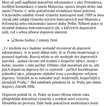
Mezi ně patří například dokončení rekonstrukce v ulici Peroutkova,
rozšíření komunikace u tunelu Mrázovka, oprava stropní desky nad
stanicí Florenc C nebo pokračování revitalizace horní poloviny
Václavského náměstí včetně výstavby tramvajové tratě. DPP se letos
chystá také zahájit výstavbu nových tramvajových tratí Muzeum a
Počernická nebo rekonstrukci lanové dráhy Petřín. Některé práce se
nicméně dotknou frekventovaných ulic a klíčových dopravních
uzlů, což s sebou přinese dopravní omezení.
2 minuty čtení
„I v letošním roce budeme mohutně investovat do dopravní
infrastruktury. Je to jasný důkaz toho, že se Praha modernizuje a
posouvá kupředu. Rozvoj města se ale neobejde bez dopravních
uzavírek – pokud chceme mít kvalitní a bezpečné silnice, mosty i
koleje, musíme s nimi počítat. Děláme však maximum pro to, aby
jejich dopad na dopravu byl co nejmenší – pečlivě koordinujeme
jednotlivé akce, plánujeme objízdné trasy a posilujeme veřejnou
dopravu. Výsledek za to rozhodně stojí: modernější, bezpečnější a
plynulejší Praha,“
říká náměstek primátora hl. m. Prahy pro oblast
dopravy Zdeněk Hřib.
Dopravní podnik hl. m. Prahy na konci března tohoto roku
předpokládá dokončení výstavby a uvedení nové vozovny
Hloubětín do provozu. Dále bude pokračovat modernizace horní