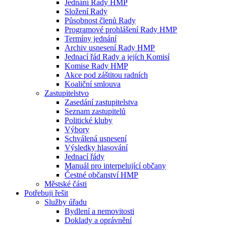
Jednání Rady HMP
Složení Rady
Působnost členů Rady
Programové prohlášení Rady HMP
Termíny jednání
Archiv usnesení Rady HMP
Jednací řád Rady a jejích Komisí
Komise Rady HMP
Akce pod záštitou radních
Koaliční smlouva
Zastupitelstvo
Zasedání zastupitelstva
Seznam zastupitelů
Politické kluby
Výbory
Schválená usnesení
Výsledky hlasování
Jednací řády
Manuál pro interpelující občany
Čestné občanství HMP
Městské části
Potřebuji řešit
Služby úřadu
Bydlení a nemovitosti
Doklady a oprávnění