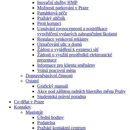
Inovační služby HMP
Možnosti parkování v Praze
Památková péče
Pražský uličník
Proti korupci
Uznávání rovnocennosti a nostrifikace
vysvědčení vydaných zahraničními školami
Regulace venkovní reklamy
Označování ulic a domů
Žádost o vyjádření k existenci sítí
Žádosti o využití prostředků elektronické
prezentace
Informace pro klienta směnárny
Volná pracovní místa
Dopravněsprávní činnosti
Ostatní
Grafický manuál
Akce pod záštitou radních hlavního města Prahy
Studentská právní poradna
Co dělat v Praze
Kontakty
Magistrát
Úřední hodiny
Podatelna
Pražské kontaktní centrum