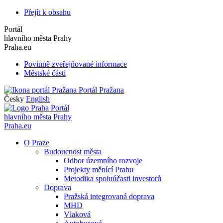
Přejít k obsahu
Portál
hlavního města Prahy
Praha.eu
Povinně zveřejňované informace
Městské části
Portál Pražana
Česky
English
Portál
hlavního města Prahy
Praha.eu
O Praze
Budoucnost města
Odbor územního rozvoje
Projekty měnící Prahu
Metodika spoluúčasti investorů
Doprava
Pražská integrovaná doprava
MHD
Vlaková