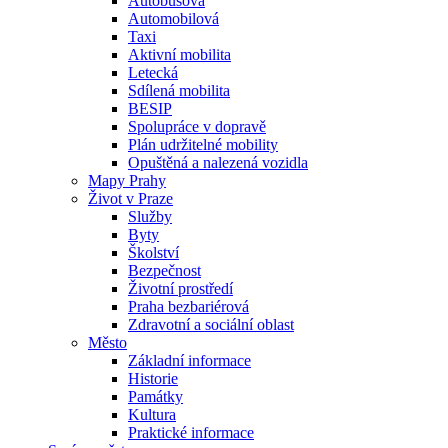
Autobusová
Automobilová
Taxi
Aktivní mobilita
Letecká
Sdílená mobilita
BESIP
Spolupráce v dopravě
Plán udržitelné mobility
Opuštěná a nalezená vozidla
Mapy Prahy
Život v Praze
Služby
Byty
Školství
Bezpečnost
Životní prostředí
Praha bezbariérová
Zdravotní a sociální oblast
Město
Základní informace
Historie
Památky
Kultura
Praktické informace