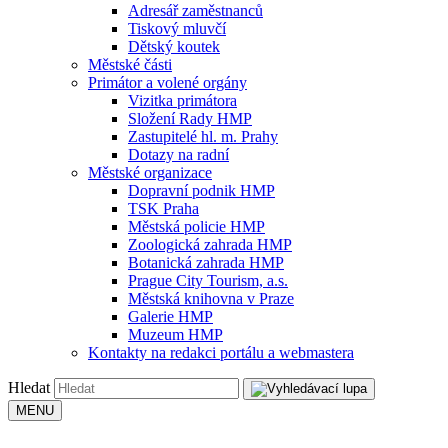
Adresář zaměstnanců
Tiskový mluvčí
Dětský koutek
Městské části
Primátor a volené orgány
Vizitka primátora
Složení Rady HMP
Zastupitelé hl. m. Prahy
Dotazy na radní
Městské organizace
Dopravní podnik HMP
TSK Praha
Městská policie HMP
Zoologická zahrada HMP
Botanická zahrada HMP
Prague City Tourism, a.s.
Městská knihovna v Praze
Galerie HMP
Muzeum HMP
Kontakty na redakci portálu a webmastera
Hledat
MENU