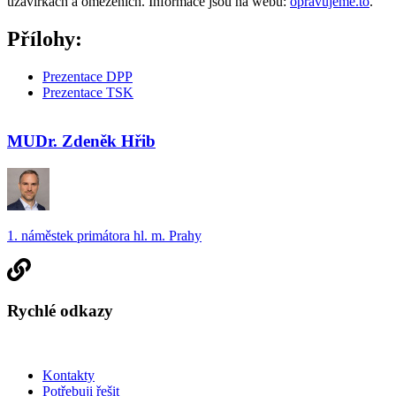
uzavírkách a omezeních. Informace jsou na webu:
opravujeme.to
.
Přílohy:
Prezentace DPP
Prezentace TSK
MUDr. Zdeněk Hřib
1. náměstek primátora hl. m. Prahy
Rychlé odkazy
Kontakty
Potřebuji řešit