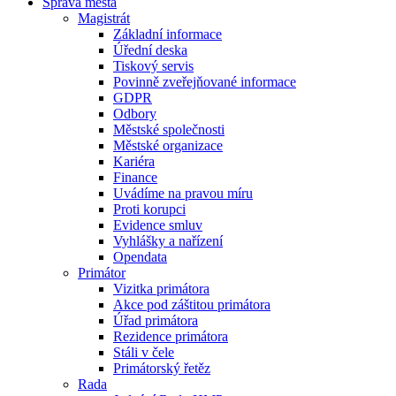
Správa města
Magistrát
Základní informace
Úřední deska
Tiskový servis
Povinně zveřejňované informace
GDPR
Odbory
Městské společnosti
Městské organizace
Kariéra
Finance
Uvádíme na pravou míru
Proti korupci
Evidence smluv
Vyhlášky a nařízení
Opendata
Primátor
Vizitka primátora
Akce pod záštitou primátora
Úřad primátora
Rezidence primátora
Stáli v čele
Primátorský řetěz
Rada