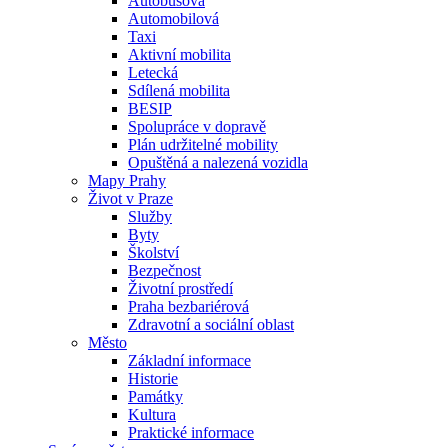
Autobusová
Automobilová
Taxi
Aktivní mobilita
Letecká
Sdílená mobilita
BESIP
Spolupráce v dopravě
Plán udržitelné mobility
Opuštěná a nalezená vozidla
Mapy Prahy
Život v Praze
Služby
Byty
Školství
Bezpečnost
Životní prostředí
Praha bezbariérová
Zdravotní a sociální oblast
Město
Základní informace
Historie
Památky
Kultura
Praktické informace