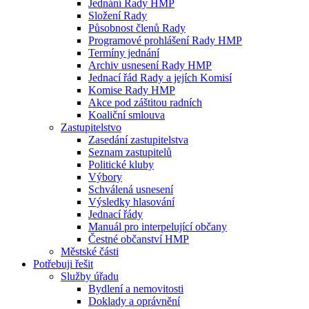
Jednání Rady HMP
Složení Rady
Působnost členů Rady
Programové prohlášení Rady HMP
Termíny jednání
Archiv usnesení Rady HMP
Jednací řád Rady a jejích Komisí
Komise Rady HMP
Akce pod záštitou radních
Koaliční smlouva
Zastupitelstvo
Zasedání zastupitelstva
Seznam zastupitelů
Politické kluby
Výbory
Schválená usnesení
Výsledky hlasování
Jednací řády
Manuál pro interpelující občany
Čestné občanství HMP
Městské části
Potřebuji řešit
Služby úřadu
Bydlení a nemovitosti
Doklady a oprávnění