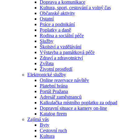
Doprava a komunikace
Kultura, sport, cestování a volný čas
Občanské aktivity
Ostatní
Práce a podnikání
Poplatky a daně
Rodina a sociální péče
Služby
Školství a vzdělávání
Výstavba a památková péče
Zdraví a zdravotnictví
Zvířata
Životní prostředí
Elektronické služby
Online rezervace návštěv
Platební brána
Portál Pražana
Adresář zaměstnanců
Kalkulačka místního poplatku za odpad
Dopravní situace a kamery on-line
Katalog firem
Zajímá vás
Byty
Cestovní ruch
Kultura