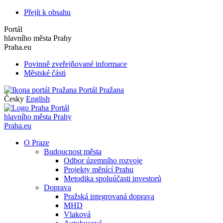
Přejít k obsahu
Portál
hlavního města Prahy
Praha.eu
Povinně zveřejňované informace
Městské části
Portál Pražana
Česky
English
Portál
hlavního města Prahy
Praha.eu
O Praze
Budoucnost města
Odbor územního rozvoje
Projekty měnící Prahu
Metodika spoluúčasti investorů
Doprava
Pražská integrovaná doprava
MHD
Vlaková