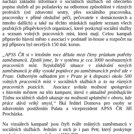
nachází základní informace o sociálních službách od obecného
popisu služeb až po požadavky na odbornou způsobilost v různých
profesích (od zdravotní sestry, přes sociálního pracovníka,
pracovníky v přímé obslužné péči, pečovatele v domácnostech a
mnoho dalších) a také na těchto stránkách najdete seznam všech
pražských příspěvkových organizací, které poskytují sociální služby
a seznam volných pracovních míst, která mají. Celou kampaň
připravilo hlavní město s asociací v podstatě in-house a rozpočet na
její přípravu byl necelých 150 tisíc korun.
„APSS ČR si v letošním roce dělala mezi členy průzkum potřeby
zaměstnanců. Zjistili jsme, že v systému je cca 3000 neobsazených
pracovních míst. Nejsložitější situace v získávání nových
zaměstnanců je díky vysoké poptávce po zaměstnancích právě zde v
Praze. Odborným odhadem jen v Praze je k dispozici okolo 500
volných pracovních míst v sociálních službách a to na různých
pracovních pozicích. Asociace uvítala možnost spolupráce
s hlavním městem na této kampani, která v aktuálně probíhajícím
Týdnu sociálních služeb ukazuje na možnosti uplatnění v oboru, kde
práce dává velký smysl,“
říká ředitel Domova pro osoby se
zdravotním postižením Palata a viceprezident APSS ČR Jiří
Procházka.
Na vizuálech kampaně jsou čtyři tváře reálných zaměstnanců v
sociálních službách. Jedním z nich je i pan Petr, který poskytuje