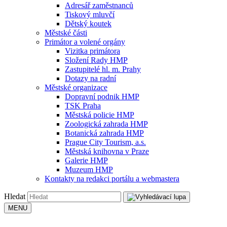
Adresář zaměstnanců
Tiskový mluvčí
Dětský koutek
Městské části
Primátor a volené orgány
Vizitka primátora
Složení Rady HMP
Zastupitelé hl. m. Prahy
Dotazy na radní
Městské organizace
Dopravní podnik HMP
TSK Praha
Městská policie HMP
Zoologická zahrada HMP
Botanická zahrada HMP
Prague City Tourism, a.s.
Městská knihovna v Praze
Galerie HMP
Muzeum HMP
Kontakty na redakci portálu a webmastera
Hledat
MENU