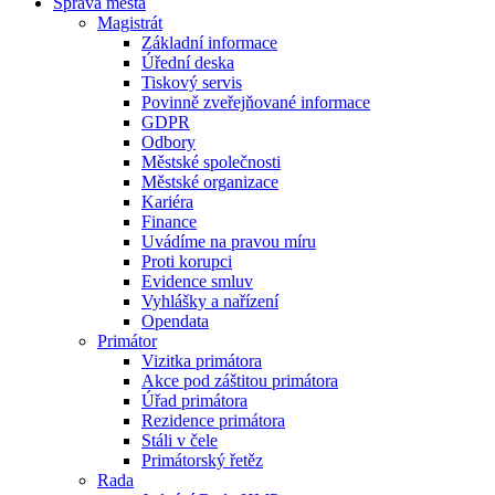
Správa města
Magistrát
Základní informace
Úřední deska
Tiskový servis
Povinně zveřejňované informace
GDPR
Odbory
Městské společnosti
Městské organizace
Kariéra
Finance
Uvádíme na pravou míru
Proti korupci
Evidence smluv
Vyhlášky a nařízení
Opendata
Primátor
Vizitka primátora
Akce pod záštitou primátora
Úřad primátora
Rezidence primátora
Stáli v čele
Primátorský řetěz
Rada