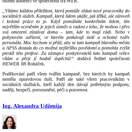
osobní asistenci ve společnosti HEWER.
„Vítáme každou příležitost, která pomůže získat nové pracovníky do
sociálních služeb. Kampaň, která lidem ukáže, jak těžká, ale zároveň
i krásná práce to je. Když pomáháte konkrétním lidem, tím
největším oceněním je jejich úsměv a radost z toho, že mohou i přes
svá omezení zůstávat doma – tam, kde to mají rádi. Nebo v
pobytovém zařízení, ve kterém potkávají milé a ochotné tváře
personálu. Moc bychom si přáli, aby se tato kampaň hlavního města
a APSS dostala do co možná nejširšího povědomí a pomohla zvýšit
prestiž této profese. Za zástupce poskytovatelů tuto kampaň velice
vítám a přeji jí hodně úspěchů!“
dodává ředitel společnosti
HEWER Jiří Boháček.
Poděkování patří všem tvářím kampaně, bez kterých by kampaň
neměla opravdovou duši. Patří ale také všem pracovníkům v
sociálních službách, kteří každý den dávají potřebným podporu,
naději, bezpečí, porozumění, péči a pozornost.
Ing. Alexandra Udženija