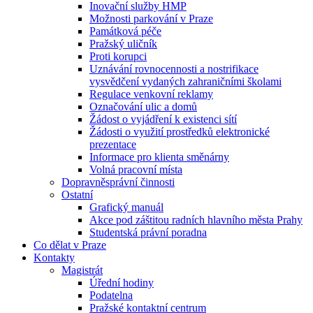
Inovační služby HMP
Možnosti parkování v Praze
Památková péče
Pražský uličník
Proti korupci
Uznávání rovnocennosti a nostrifikace
vysvědčení vydaných zahraničními školami
Regulace venkovní reklamy
Označování ulic a domů
Žádost o vyjádření k existenci sítí
Žádosti o využití prostředků elektronické
prezentace
Informace pro klienta směnárny
Volná pracovní místa
Dopravněsprávní činnosti
Ostatní
Grafický manuál
Akce pod záštitou radních hlavního města Prahy
Studentská právní poradna
Co dělat v Praze
Kontakty
Magistrát
Úřední hodiny
Podatelna
Pražské kontaktní centrum