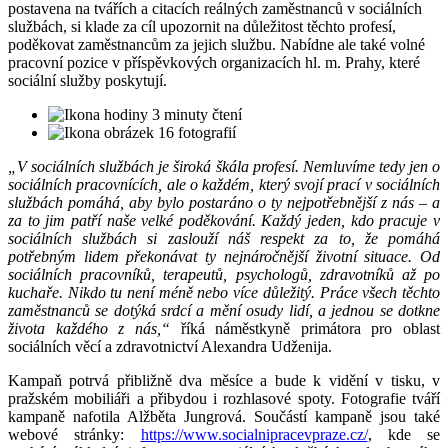
postavena na tvářích a citacích reálných zaměstnanců v sociálních
službách, si klade za cíl upozornit na důležitost těchto profesí,
poděkovat zaměstnancům za jejich službu. Nabídne ale také volné
pracovní pozice v příspěvkových organizacích hl. m. Prahy, které
sociální služby poskytují.
3 minuty čtení
16 fotografií
„V sociálních službách je široká škála profesí. Nemluvíme tedy jen o
sociálních pracovnících, ale o každém, který svojí prací v sociálních
službách pomáhá, aby bylo postaráno o ty nejpotřebnější z nás – a
za to jim patří naše velké poděkování. Každý jeden, kdo pracuje v
sociálních službách si zaslouží náš respekt za to, že pomáhá
potřebným lidem překonávat ty nejnáročnější životní situace. Od
sociálních pracovníků, terapeutů, psychologů, zdravotníků až po
kuchaře. Nikdo tu není méně nebo více důležitý. Práce všech těchto
zaměstnanců se dotýká srdcí a mění osudy lidí, a jednou se dotkne
života každého z nás,“
říká náměstkyně primátora pro oblast
sociálních věcí a zdravotnictví Alexandra Udženija.
Kampaň potrvá přibližně dva měsíce a bude k vidění v tisku, v
pražském mobiliáři a přibydou i rozhlasové spoty. Fotografie tváří
kampaně nafotila Alžběta Jungrová. Součástí kampaně jsou také
webové stránky:
https://www.socialnipracevpraze.cz/
, kde se