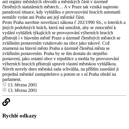
ani orgány městských obvodů a městských částí v územně
členěných statutárních městech… A v Praze tak vzniká naprosto
paradoxní situace, kdy vyhlášku o provozování hracích automatů
nemůže vydat ani Praha ani její městské části.
Proto Praha navrhne novelizaci zákona č 202/1990 Sb., o loteriích a
jiných podobných hrách, která má umožnit, aby se zmocnění k
vydání vyhlášek týkajících se provozování výherních hracích
přístrojů i v hlavním městě Praze a územně členěných městech se
zvláštním postavením vztahovalo na obce jako takové. Což
znamená na hlavní město Prahu a územně členěná města se
zvláštním postavením. Praha by se tím dostala do stejného
postavení, jako ostatní obce v republice a mohla by provozování
výherních hracích přístrojů upravit vlastní městskou vyhláškou.
Návrh novely dnes městská rada schválila, na příštím zasedání ji
projedná městské zastupitelstvo a potom se s ní Praha obrátí na
parlament.
13. března 2001
13. března 2001
Rychlé odkazy