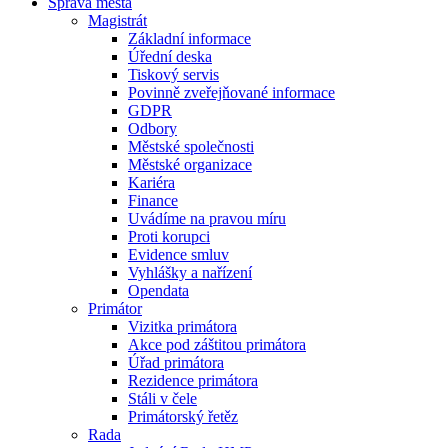
Správa města
Magistrát
Základní informace
Úřední deska
Tiskový servis
Povinně zveřejňované informace
GDPR
Odbory
Městské společnosti
Městské organizace
Kariéra
Finance
Uvádíme na pravou míru
Proti korupci
Evidence smluv
Vyhlášky a nařízení
Opendata
Primátor
Vizitka primátora
Akce pod záštitou primátora
Úřad primátora
Rezidence primátora
Stáli v čele
Primátorský řetěz
Rada