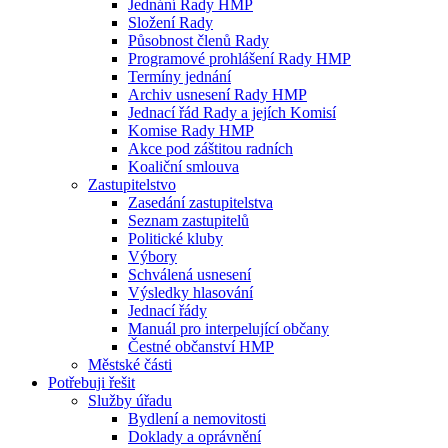
Jednání Rady HMP
Složení Rady
Působnost členů Rady
Programové prohlášení Rady HMP
Termíny jednání
Archiv usnesení Rady HMP
Jednací řád Rady a jejích Komisí
Komise Rady HMP
Akce pod záštitou radních
Koaliční smlouva
Zastupitelstvo
Zasedání zastupitelstva
Seznam zastupitelů
Politické kluby
Výbory
Schválená usnesení
Výsledky hlasování
Jednací řády
Manuál pro interpelující občany
Čestné občanství HMP
Městské části
Potřebuji řešit
Služby úřadu
Bydlení a nemovitosti
Doklady a oprávnění