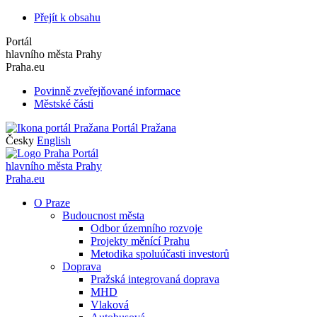
Přejít k obsahu
Portál
hlavního města Prahy
Praha.eu
Povinně zveřejňované informace
Městské části
Portál Pražana
Česky
English
Portál
hlavního města Prahy
Praha.eu
O Praze
Budoucnost města
Odbor územního rozvoje
Projekty měnící Prahu
Metodika spoluúčasti investorů
Doprava
Pražská integrovaná doprava
MHD
Vlaková