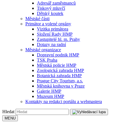
Adresář zaměstnanců
Tiskový mluvčí
Dětský koutek
Městské části
Primátor a volené orgány
Vizitka primátora
Složení Rady HMP
Zastupitelé hl. m. Prahy
Dotazy na radní
Městské organizace
Dopravní podnik HMP
TSK Praha
Městská policie HMP
Zoologická zahrada HMP
Botanická zahrada HMP
Prague City Tourism, a.s.
Městská knihovna v Praze
Galerie HMP
Muzeum HMP
Kontakty na redakci portálu a webmastera
Hledat
MENU