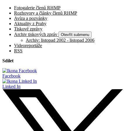
Fotogalerie členů RHMP
Rozhovory a články členů RHMP
Avíza a pozvánky
Aktuality z Prahy
Tiskové zprávy
Archiv tiskových zpráv
Otevřít submenu
Archiv: listopad 2002 - listopad 2006
Videoreportáže
RSS
Sdílet
Facebook
Linked In