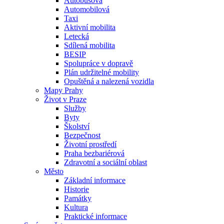
Autobusová
Automobilová
Taxi
Aktivní mobilita
Letecká
Sdílená mobilita
BESIP
Spolupráce v dopravě
Plán udržitelné mobility
Opuštěná a nalezená vozidla
Mapy Prahy
Život v Praze
Služby
Byty
Školství
Bezpečnost
Životní prostředí
Praha bezbariérová
Zdravotní a sociální oblast
Město
Základní informace
Historie
Památky
Kultura
Praktické informace