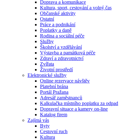
Doprava a komunikace
Kultura, sport, cestování a volný čas
Občanské aktivity
Ostatní
Práce a podnikání
Poplatky a daně
Rodina a sociální péče
Služby
Školství a vzdělávání
Výstavba a památková péče
Zdraví a zdravotnictví
Zvířata
Životní prostředí
Elektronické služby
Online rezervace návštěv
Platební brána
Portál Pražana
Adresář zaměstnanců
Kalkulačka místního poplatku za odpad
Dopravní situace a kamery on-line
Katalog firem
Zajímá vás
Byty
Cestovní ruch
Kultura