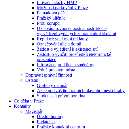
Inovační služby HMP
Možnosti parkování v Praze
Památková péče
Pražský uličník
Proti korupci
Uznávání rovnocennosti a nostrifikace
vysvědčení vydaných zahraničními školami
Regulace venkovní reklamy
Označování ulic a domů
Žádost o vyjádření k existenci sítí
Žádosti o využití prostředků elektronické
prezentace
Informace pro klienta směnárny
Volná pracovní místa
Dopravněsprávní činnosti
Ostatní
Grafický manuál
Akce pod záštitou radních hlavního města Prahy
Studentská právní poradna
Co dělat v Praze
Kontakty
Magistrát
Úřední hodiny
Podatelna
Pražské kontaktní centrum