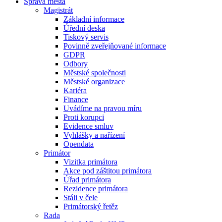
Správa města
Magistrát
Základní informace
Úřední deska
Tiskový servis
Povinně zveřejňované informace
GDPR
Odbory
Městské společnosti
Městské organizace
Kariéra
Finance
Uvádíme na pravou míru
Proti korupci
Evidence smluv
Vyhlášky a nařízení
Opendata
Primátor
Vizitka primátora
Akce pod záštitou primátora
Úřad primátora
Rezidence primátora
Stáli v čele
Primátorský řetěz
Rada