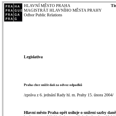
HLAVNÍ MĚSTO PRAHA
Ti
MAGISTRÁT HLAVNÍHO MĚSTA PRAHY
Odbor Public Relations
Legislativa
Praha chce snížit daň za odvoz odpadků
/zpráva z 6. jednání Rady hl. m. Prahy 15. února 2004/
Hlavní město Praha opět usiluje o snížení sazby dan