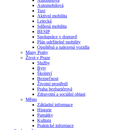
Autobusová
Automobilová
Taxi
Aktivní mobilita
Letecká
Sdílená mobilita
BESIP
Spolupráce v dopravě
Plán udržitelné mobility
Opuštěná a nalezená vozidla
Mapy Prahy
Život v Praze
Služby
Byty
Školství
Bezpečnost
Životní prostředí
Praha bezbariérová
Zdravotní a sociální oblast
Město
Základní informace
Historie
Památky
Kultura
Praktické informace