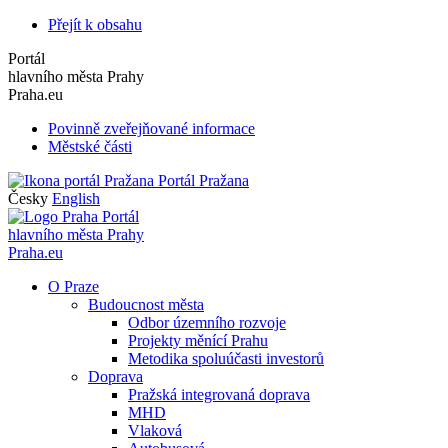
Přejít k obsahu
Portál
hlavního města Prahy
Praha.eu
Povinně zveřejňované informace
Městské části
Portál Pražana
Česky
English
Portál
hlavního města Prahy
Praha.eu
O Praze
Budoucnost města
Odbor územního rozvoje
Projekty měnící Prahu
Metodika spoluúčasti investorů
Doprava
Pražská integrovaná doprava
MHD
Vlaková