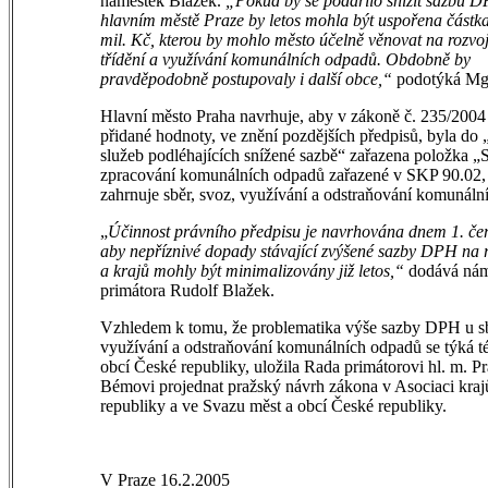
náměstek Blažek.
„Pokud by se podařilo snížit sazbu D
hlavním městě Praze by letos mohla být uspořena částk
mil. Kč, kterou by mohlo město účelně věnovat na rozvoj
třídění a využívání komunálních odpadů. Obdobně by
pravděpodobně postupovaly i další obce,“
podotýká Mgr
Hlavní město Praha navrhuje, aby v zákoně č. 235/2004 
přidané hodnoty, ve znění pozdějších předpisů, byla d
služeb podléhajících snížené sazbě“ zařazena položka „
zpracování komunálních odpadů zařazené v SKP 90.02, 
zahrnuje sběr, svoz, využívání a odstraňování komunáln
„
Účinnost právního předpisu je navrhována dnem 1. če
aby nepříznivé dopady stávající zvýšené sazby DPH na 
a krajů mohly být minimalizovány již letos,“
dodává nám
primátora Rudolf Blažek.
Vzhledem k tomu, že problematika výše sazby DPH u sb
využívání a odstraňování komunálních odpadů se týká té
obcí České republiky, uložila Rada primátorovi hl. m. P
Bémovi projednat pražský návrh zákona v Asociaci kra
republiky a ve Svazu měst a obcí České republiky.
V Praze 16.2.2005