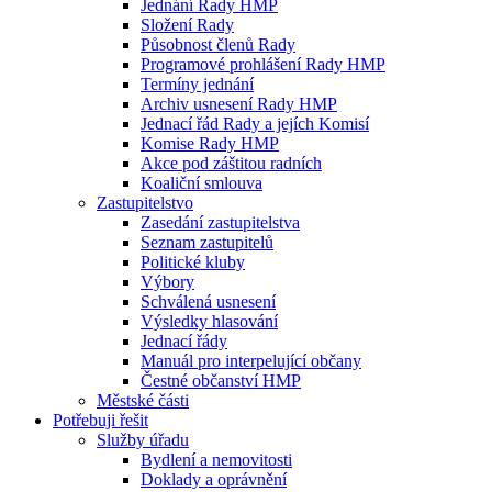
Jednání Rady HMP
Složení Rady
Působnost členů Rady
Programové prohlášení Rady HMP
Termíny jednání
Archiv usnesení Rady HMP
Jednací řád Rady a jejích Komisí
Komise Rady HMP
Akce pod záštitou radních
Koaliční smlouva
Zastupitelstvo
Zasedání zastupitelstva
Seznam zastupitelů
Politické kluby
Výbory
Schválená usnesení
Výsledky hlasování
Jednací řády
Manuál pro interpelující občany
Čestné občanství HMP
Městské části
Potřebuji řešit
Služby úřadu
Bydlení a nemovitosti
Doklady a oprávnění