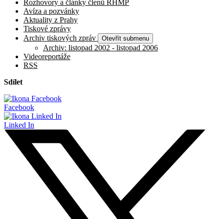
Rozhovory a články členů RHMP
Avíza a pozvánky
Aktuality z Prahy
Tiskové zprávy
Archiv tiskových zpráv
Otevřít submenu
Archiv: listopad 2002 - listopad 2006
Videoreportáže
RSS
Sdílet
Facebook
Linked In