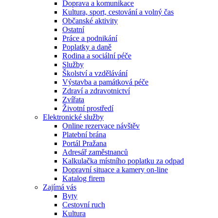
Doprava a komunikace
Kultura, sport, cestování a volný čas
Občanské aktivity
Ostatní
Práce a podnikání
Poplatky a daně
Rodina a sociální péče
Služby
Školství a vzdělávání
Výstavba a památková péče
Zdraví a zdravotnictví
Zvířata
Životní prostředí
Elektronické služby
Online rezervace návštěv
Platební brána
Portál Pražana
Adresář zaměstnanců
Kalkulačka místního poplatku za odpad
Dopravní situace a kamery on-line
Katalog firem
Zajímá vás
Byty
Cestovní ruch
Kultura