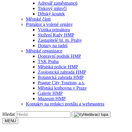
Adresář zaměstnanců
Tiskový mluvčí
Dětský koutek
Městské části
Primátor a volené orgány
Vizitka primátora
Složení Rady HMP
Zastupitelé hl. m. Prahy
Dotazy na radní
Městské organizace
Dopravní podnik HMP
TSK Praha
Městská policie HMP
Zoologická zahrada HMP
Botanická zahrada HMP
Prague City Tourism, a.s.
Městská knihovna v Praze
Galerie HMP
Muzeum HMP
Kontakty na redakci portálu a webmastera
Hledat
MENU