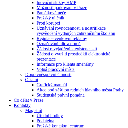
Inovační služby HMP
Možnosti parkování v Praze
Památková péče
Pražský uličník
Proti korupci
Uznávání rovnocennosti a nostrifikace
vysvědčení vydaných zahraničními školami
Regulace venkovní reklamy
Označování ulic a domů
Žádost o vyjádření k existenci sítí
Žádosti o využití prostředků elektronické
prezentace
Informace pro klienta směnárny
Volná pracovní místa
Dopravněsprávní činnosti
Ostatní
Grafický manuál
Akce pod záštitou radních hlavního města Prahy
Studentská právní poradna
Co dělat v Praze
Kontakty
Magistrát
Úřední hodiny
Podatelna
Pražské kontaktní centrum