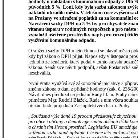
hodnoty u nakládání s komunálními odpady z 19ti 
původních 5 %. Loni, kdy byla sazba zákonem zvýše
nákladů uhradilo město. V letošním roce zvýšení saz
na Pražany ve zdražení poplatků za za komunální o
Navrácení sazby DPH na 5 % by pro obyvatele zna
vítanou úsporu v rodinných rozpočtech a pro město
vynaložit ušetřené prostředky např. pro rozvoj třídě
využívání komunálního odpadu.
O snížení sazby DPH u této činnosti se hlavní město pok
kdy byl zákon o DPH přijat. Naposledy v listopadu pros
jednoho ze senátorů, který podal v tomto smyslu pozmě
zákona. Senát sice návrh podpořil, avšak Poslanecká sn
neschválila.
Nyní Praha využívá své zákonodárné iniciativy a připrav
změnu zákona o dani z přidané hodnoty (zák. č. 235/200
Návrh dnes předložil na jednání Rady hl. m. Prahy nám
primátora Mgr. Rudolf Blažek, Rada s ním včera souhlas
březnu bude projednán Zastupitelstvem hl. m. Prahy.
„Současná výše daně 19 procent představuje zbytečnou f
pro obce i občany a demotivuje snahu občanů třídit ko
a chránit tím životní prostředí. Legislativa EU umožňuje 
sníženou sazbu daně uplatnit. Chceme této možnosti vyu