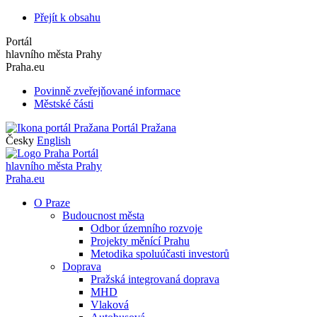
Přejít k obsahu
Portál
hlavního města Prahy
Praha.eu
Povinně zveřejňované informace
Městské části
Portál Pražana
Česky
English
Portál
hlavního města Prahy
Praha.eu
O Praze
Budoucnost města
Odbor územního rozvoje
Projekty měnící Prahu
Metodika spoluúčasti investorů
Doprava
Pražská integrovaná doprava
MHD
Vlaková