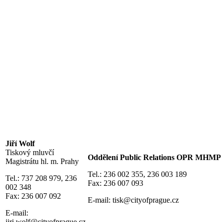
Jiří Wolf
Tiskový mluvčí
Oddělení Public Relations OPR MHMP
Magistrátu hl. m. Prahy
Tel.: 236 002 355, 236 003 189
Tel.: 737 208 979, 236
Fax: 236 007 093
002 348
Fax: 236 007 092
E-mail:
tisk@cityofprague.cz
E-mail:
jiri.wolf@cityofprague.cz