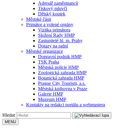
Adresář zaměstnanců
Tiskový mluvčí
Dětský koutek
Městské části
Primátor a volené orgány
Vizitka primátora
Složení Rady HMP
Zastupitelé hl. m. Prahy
Dotazy na radní
Městské organizace
Dopravní podnik HMP
TSK Praha
Městská policie HMP
Zoologická zahrada HMP
Botanická zahrada HMP
Prague City Tourism, a.s.
Městská knihovna v Praze
Galerie HMP
Muzeum HMP
Kontakty na redakci portálu a webmastera
Hledat
MENU