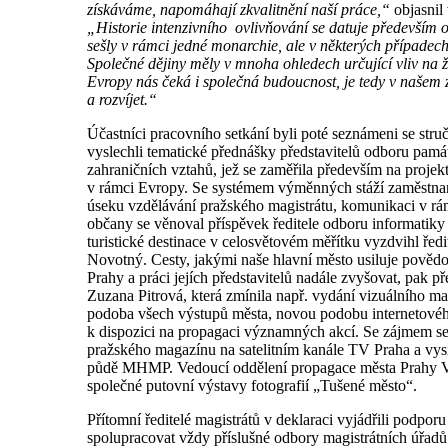
získáváme, napomáhají zkvalitnění naší práce,“
objasnil
„Historie intenzivního ovlivňování se datuje především o
sešly v rámci jedné monarchie, ale v některých případech 
Společné dějiny měly v mnoha ohledech určující vliv na ž
Evropy nás čeká i společná budoucnost, je tedy v našem 
a rozvíjet.“
Účastníci pracovního setkání byli poté seznámeni se str
vyslechli tematické přednášky představitelů odboru pam
zahraničních vztahů, jež se zaměřila především na projek
v rámci Evropy. Se systémem výměnných stáží zaměstna
úseku vzdělávání pražského magistrátu, komunikaci v rá
občany se věnoval příspěvek ředitele odboru informatik
turistické destinace v celosvětovém měřítku vyzdvihl řed
Novotný. Cesty, jakými naše hlavní město usiluje povědo
Prahy a práci jejích představitelů nadále zvyšovat, pak př
Zuzana Pitrová, která zmínila např. vydání vizuálního m
podoba všech výstupů města, novou podobu internetového
k dispozici na propagaci významných akcí. Se zájmem se 
pražského magazínu na satelitním kanále TV Praha a vysíl
půdě MHMP. Vedoucí oddělení propagace města Prahy V
společné putovní výstavy fotografií „Tušené město“.
Přítomní ředitelé magistrátů v deklaraci vyjádřili podpo
spolupracovat vždy příslušné odbory magistrátních úřadů