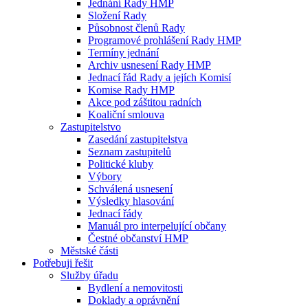
Jednání Rady HMP
Složení Rady
Působnost členů Rady
Programové prohlášení Rady HMP
Termíny jednání
Archiv usnesení Rady HMP
Jednací řád Rady a jejích Komisí
Komise Rady HMP
Akce pod záštitou radních
Koaliční smlouva
Zastupitelstvo
Zasedání zastupitelstva
Seznam zastupitelů
Politické kluby
Výbory
Schválená usnesení
Výsledky hlasování
Jednací řády
Manuál pro interpelující občany
Čestné občanství HMP
Městské části
Potřebuji řešit
Služby úřadu
Bydlení a nemovitosti
Doklady a oprávnění