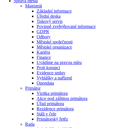
Správa města
Magistrát
Základní informace
Úřední deska
Tiskový servis
Povinně zveřejňované informace
GDPR
Odbory
Městské společnosti
Městské organizace
Kariéra
Finance
Uvádíme na pravou míru
Proti korupci
Evidence smluv
Vyhlášky a nařízení
Opendata
Primátor
Vizitka primátora
Akce pod záštitou primátora
Úřad primátora
Rezidence primátora
Stáli v čele
Primátorský řetěz
Rada