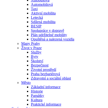
Autobusová
Automobilová
Taxi
Aktivní mobilita
Letecká
Sdílená mobilita
BESIP
Spolupráce v dopravě
Plán udržitelné mobility
Opuštěná a nalezená vozidla
Mapy Prahy
Život v Praze
Služby
Byty
Školství
Bezpečnost
Životní prostředí
Praha bezbariérová
Zdravotní a sociální oblast
Město
Základní informace
Historie
Památky
Kultura
Praktické informace