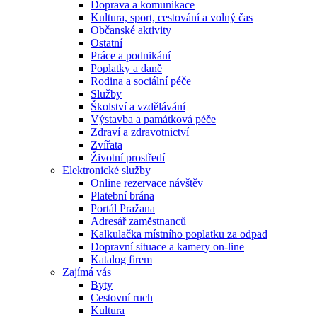
Doprava a komunikace
Kultura, sport, cestování a volný čas
Občanské aktivity
Ostatní
Práce a podnikání
Poplatky a daně
Rodina a sociální péče
Služby
Školství a vzdělávání
Výstavba a památková péče
Zdraví a zdravotnictví
Zvířata
Životní prostředí
Elektronické služby
Online rezervace návštěv
Platební brána
Portál Pražana
Adresář zaměstnanců
Kalkulačka místního poplatku za odpad
Dopravní situace a kamery on-line
Katalog firem
Zajímá vás
Byty
Cestovní ruch
Kultura