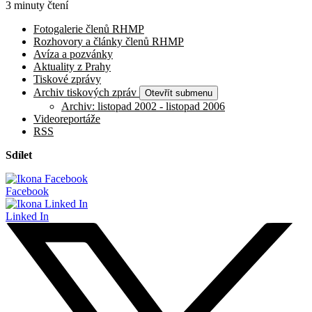
3 minuty čtení
Fotogalerie členů RHMP
Rozhovory a články členů RHMP
Avíza a pozvánky
Aktuality z Prahy
Tiskové zprávy
Archiv tiskových zpráv
Otevřít submenu
Archiv: listopad 2002 - listopad 2006
Videoreportáže
RSS
Sdílet
Facebook
Linked In