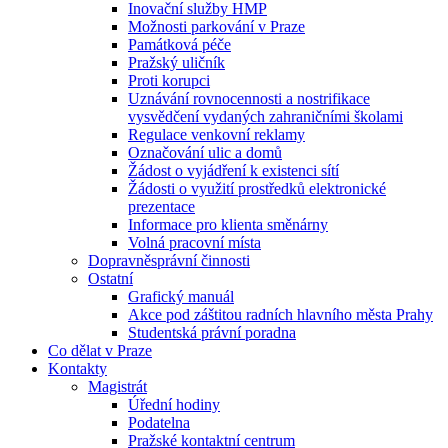
Inovační služby HMP
Možnosti parkování v Praze
Památková péče
Pražský uličník
Proti korupci
Uznávání rovnocennosti a nostrifikace
vysvědčení vydaných zahraničními školami
Regulace venkovní reklamy
Označování ulic a domů
Žádost o vyjádření k existenci sítí
Žádosti o využití prostředků elektronické
prezentace
Informace pro klienta směnárny
Volná pracovní místa
Dopravněsprávní činnosti
Ostatní
Grafický manuál
Akce pod záštitou radních hlavního města Prahy
Studentská právní poradna
Co dělat v Praze
Kontakty
Magistrát
Úřední hodiny
Podatelna
Pražské kontaktní centrum