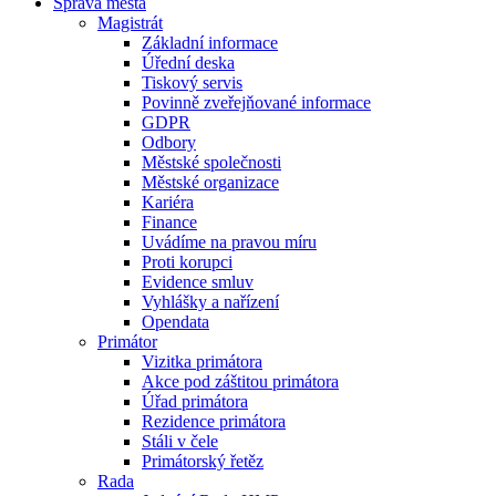
Správa města
Magistrát
Základní informace
Úřední deska
Tiskový servis
Povinně zveřejňované informace
GDPR
Odbory
Městské společnosti
Městské organizace
Kariéra
Finance
Uvádíme na pravou míru
Proti korupci
Evidence smluv
Vyhlášky a nařízení
Opendata
Primátor
Vizitka primátora
Akce pod záštitou primátora
Úřad primátora
Rezidence primátora
Stáli v čele
Primátorský řetěz
Rada