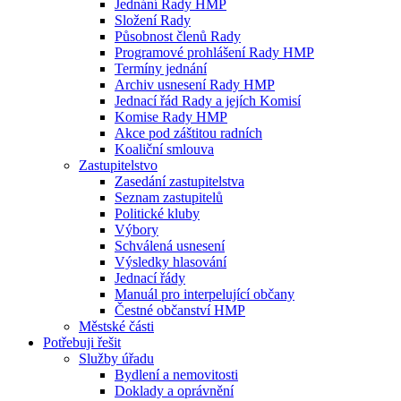
Jednání Rady HMP
Složení Rady
Působnost členů Rady
Programové prohlášení Rady HMP
Termíny jednání
Archiv usnesení Rady HMP
Jednací řád Rady a jejích Komisí
Komise Rady HMP
Akce pod záštitou radních
Koaliční smlouva
Zastupitelstvo
Zasedání zastupitelstva
Seznam zastupitelů
Politické kluby
Výbory
Schválená usnesení
Výsledky hlasování
Jednací řády
Manuál pro interpelující občany
Čestné občanství HMP
Městské části
Potřebuji řešit
Služby úřadu
Bydlení a nemovitosti
Doklady a oprávnění