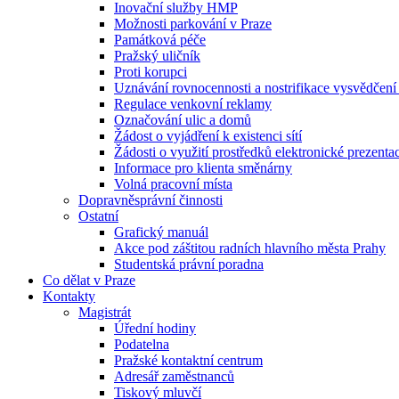
Inovační služby HMP
Možnosti parkování v Praze
Památková péče
Pražský uličník
Proti korupci
Uznávání rovnocennosti a nostrifikace vysvědčen
Regulace venkovní reklamy
Označování ulic a domů
Žádost o vyjádření k existenci sítí
Žádosti o využití prostředků elektronické prezenta
Informace pro klienta směnárny
Volná pracovní místa
Dopravněsprávní činnosti
Ostatní
Grafický manuál
Akce pod záštitou radních hlavního města Prahy
Studentská právní poradna
Co dělat v Praze
Kontakty
Magistrát
Úřední hodiny
Podatelna
Pražské kontaktní centrum
Adresář zaměstnanců
Tiskový mluvčí