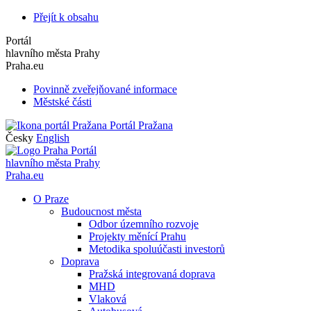
Přejít k obsahu
Portál
hlavního města Prahy
Praha.eu
Povinně zveřejňované informace
Městské části
Portál Pražana
Česky
English
Portál
hlavního města Prahy
Praha.eu
O Praze
Budoucnost města
Odbor územního rozvoje
Projekty měnící Prahu
Metodika spoluúčasti investorů
Doprava
Pražská integrovaná doprava
MHD
Vlaková