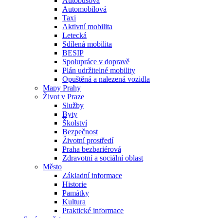
Autobusová
Automobilová
Taxi
Aktivní mobilita
Letecká
Sdílená mobilita
BESIP
Spolupráce v dopravě
Plán udržitelné mobility
Opuštěná a nalezená vozidla
Mapy Prahy
Život v Praze
Služby
Byty
Školství
Bezpečnost
Životní prostředí
Praha bezbariérová
Zdravotní a sociální oblast
Město
Základní informace
Historie
Památky
Kultura
Praktické informace