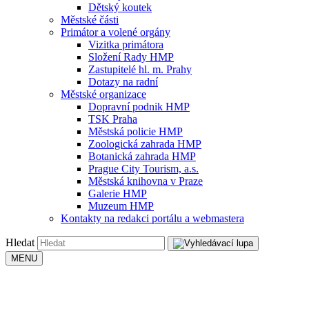
Dětský koutek
Městské části
Primátor a volené orgány
Vizitka primátora
Složení Rady HMP
Zastupitelé hl. m. Prahy
Dotazy na radní
Městské organizace
Dopravní podnik HMP
TSK Praha
Městská policie HMP
Zoologická zahrada HMP
Botanická zahrada HMP
Prague City Tourism, a.s.
Městská knihovna v Praze
Galerie HMP
Muzeum HMP
Kontakty na redakci portálu a webmastera
Hledat
MENU