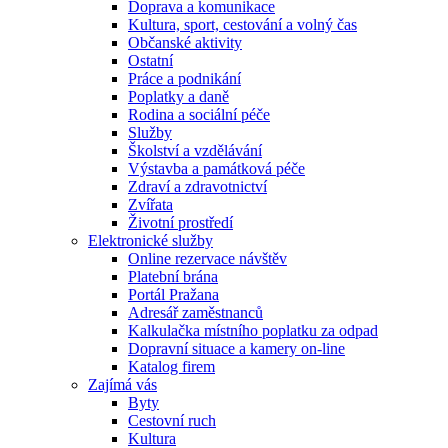
Doprava a komunikace
Kultura, sport, cestování a volný čas
Občanské aktivity
Ostatní
Práce a podnikání
Poplatky a daně
Rodina a sociální péče
Služby
Školství a vzdělávání
Výstavba a památková péče
Zdraví a zdravotnictví
Zvířata
Životní prostředí
Elektronické služby
Online rezervace návštěv
Platební brána
Portál Pražana
Adresář zaměstnanců
Kalkulačka místního poplatku za odpad
Dopravní situace a kamery on-line
Katalog firem
Zajímá vás
Byty
Cestovní ruch
Kultura