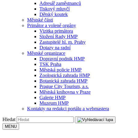
Adresář zaměstnanců
Tiskový mluvčí
Dětský koutek
Městské části
Primátor a volené orgány
Vizitka primátora
Složení Rady HMP
Zastupitelé hl. m. Prahy
Dotazy na radní
Městské organizace
Dopravní podnik HMP
TSK Praha
Městská policie HMP
Zoologická zahrada HMP
Botanická zahrada HMP
Prague City Tourism, a.s.
Městská knihovna v Praze
Galerie HMP
Muzeum HMP
Kontakty na redakci portálu a webmastera
Hledat
MENU