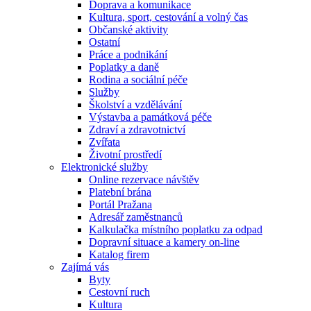
Doprava a komunikace
Kultura, sport, cestování a volný čas
Občanské aktivity
Ostatní
Práce a podnikání
Poplatky a daně
Rodina a sociální péče
Služby
Školství a vzdělávání
Výstavba a památková péče
Zdraví a zdravotnictví
Zvířata
Životní prostředí
Elektronické služby
Online rezervace návštěv
Platební brána
Portál Pražana
Adresář zaměstnanců
Kalkulačka místního poplatku za odpad
Dopravní situace a kamery on-line
Katalog firem
Zajímá vás
Byty
Cestovní ruch
Kultura