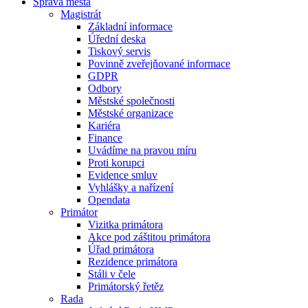
Správa města
Magistrát
Základní informace
Úřední deska
Tiskový servis
Povinně zveřejňované informace
GDPR
Odbory
Městské společnosti
Městské organizace
Kariéra
Finance
Uvádíme na pravou míru
Proti korupci
Evidence smluv
Vyhlášky a nařízení
Opendata
Primátor
Vizitka primátora
Akce pod záštitou primátora
Úřad primátora
Rezidence primátora
Stáli v čele
Primátorský řetěz
Rada