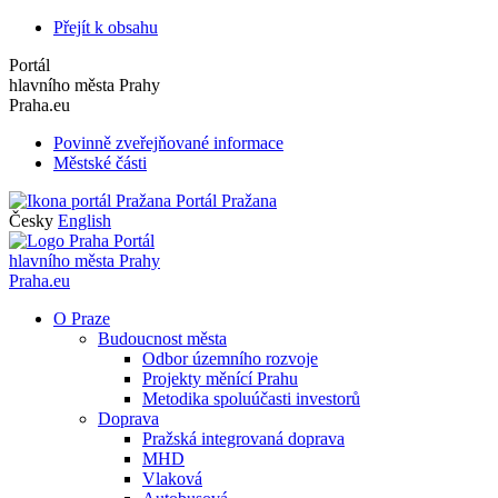
Přejít k obsahu
Portál
hlavního města Prahy
Praha.eu
Povinně zveřejňované informace
Městské části
Portál Pražana
Česky
English
Portál
hlavního města Prahy
Praha.eu
O Praze
Budoucnost města
Odbor územního rozvoje
Projekty měnící Prahu
Metodika spoluúčasti investorů
Doprava
Pražská integrovaná doprava
MHD
Vlaková