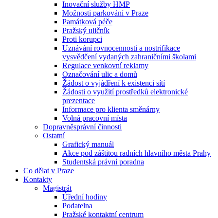
Inovační služby HMP
Možnosti parkování v Praze
Památková péče
Pražský uličník
Proti korupci
Uznávání rovnocennosti a nostrifikace
vysvědčení vydaných zahraničními školami
Regulace venkovní reklamy
Označování ulic a domů
Žádost o vyjádření k existenci sítí
Žádosti o využití prostředků elektronické
prezentace
Informace pro klienta směnárny
Volná pracovní místa
Dopravněsprávní činnosti
Ostatní
Grafický manuál
Akce pod záštitou radních hlavního města Prahy
Studentská právní poradna
Co dělat v Praze
Kontakty
Magistrát
Úřední hodiny
Podatelna
Pražské kontaktní centrum