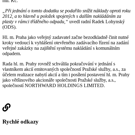
mil. Kč.
„Při jednání o tomto dodatku se podařilo snížit náklady oproti roku
2012, a to hlavně u položek spojených s dalším nakládáním za
plasty v rámci tříděného odpadu,“
uvedl radní Radek Lohynský
(ODS).
Hl. m. Praha jako veřejný zadavatel začne bezodkladně činit nutné
kroky vedoucí k vyhlášení otevřeného zadávacího řízení na zadání
veřejné zakázky na zajištění systému nakládání s komunálním
odpadem.
Rada hl. m. Prahy rovněž schválila pokračování v jednání s
vlastníkem akcií emitovaných společností Pražské služby, a.s., za
účelem realizace nabytí akcií a tím i posílení postavení hl. m. Prahy
jako většinového akcionáře společnosti Pražské služby, a.s.,
společností NORTHWARD HOLDINGS LIMITED.
Rychlé odkazy