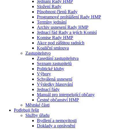
Jednání Rady HMP
Složení Rady
Působnost členů Rady
Programové prohlášení Rady HMP
Termíny jednání
Archiv usnesení Rady HMP
Jednací řád Rady a jejích Komisí
Komise Rady HMP
Akce pod záštitou radních
Koaliční smlouva
Zastupitelstvo
Zasedání zastupitelstva
Seznam zastupitelů
Politické kluby
Výbory
Schválená usnesení
Výsledky hlasování
Jednací řády
Manuál pro interpelující občany
Čestné občanství HMP
Městské části
Potřebuji řešit
Služby úřadu
Bydlení a nemovitosti
Doklady a oprávnění