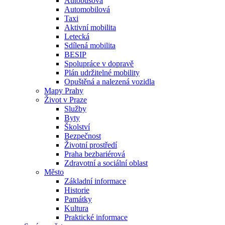
Autobusová
Automobilová
Taxi
Aktivní mobilita
Letecká
Sdílená mobilita
BESIP
Spolupráce v dopravě
Plán udržitelné mobility
Opuštěná a nalezená vozidla
Mapy Prahy
Život v Praze
Služby
Byty
Školství
Bezpečnost
Životní prostředí
Praha bezbariérová
Zdravotní a sociální oblast
Město
Základní informace
Historie
Památky
Kultura
Praktické informace