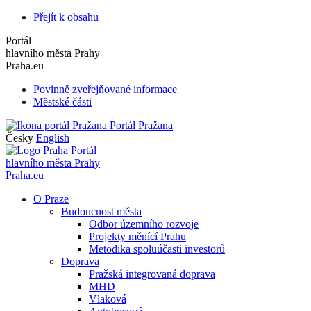
Přejít k obsahu
Portál
hlavního města Prahy
Praha.eu
Povinně zveřejňované informace
Městské části
Portál Pražana
Česky
English
Portál
hlavního města Prahy
Praha.eu
O Praze
Budoucnost města
Odbor územního rozvoje
Projekty měnící Prahu
Metodika spoluúčasti investorů
Doprava
Pražská integrovaná doprava
MHD
Vlaková