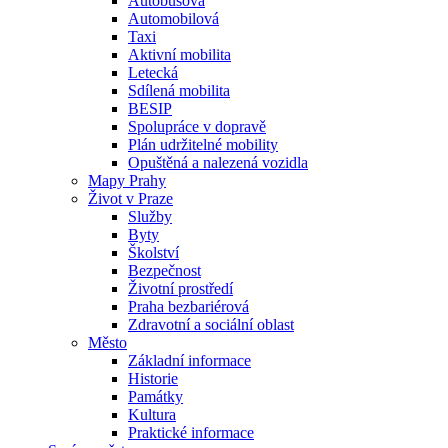
Autobusová
Automobilová
Taxi
Aktivní mobilita
Letecká
Sdílená mobilita
BESIP
Spolupráce v dopravě
Plán udržitelné mobility
Opuštěná a nalezená vozidla
Mapy Prahy
Život v Praze
Služby
Byty
Školství
Bezpečnost
Životní prostředí
Praha bezbariérová
Zdravotní a sociální oblast
Město
Základní informace
Historie
Památky
Kultura
Praktické informace