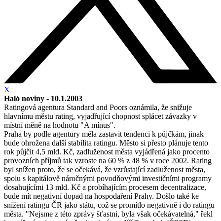
X
Haló noviny - 10.1.2003
Ratingová agentura Standard and Poors oznámila, že snižuje
hlavnímu městu rating, vyjadřující chopnost splácet závazky v
místní měně na hodnotu "A mínus".
Praha by podle agentury měla zastavit tendenci k půjčkám, jinak
bude ohrožena další stabilita ratingu. Město si přesto plánuje tento
rok půjčit 4,5 mld. Kč, zadluženost města vyjádřená jako procento
provozních příjmů tak vzroste na 60 % z 48 % v roce 2002. Rating
byl snížen proto, že se očekává, že vzrůstající zadluženost města,
spolu s kapitálově náročnými povodňovými investičními programy
dosahujícími 13 mld. Kč a probíhajícím procesem decentralizace,
bude mít negativní dopad na hospodaření Prahy. Došlo také ke
snížení ratingu ČR jako státu, což se promítlo negativně i do ratingu
města. "Nejsme z této zprávy šťastni, byla však očekávatelná," řekl