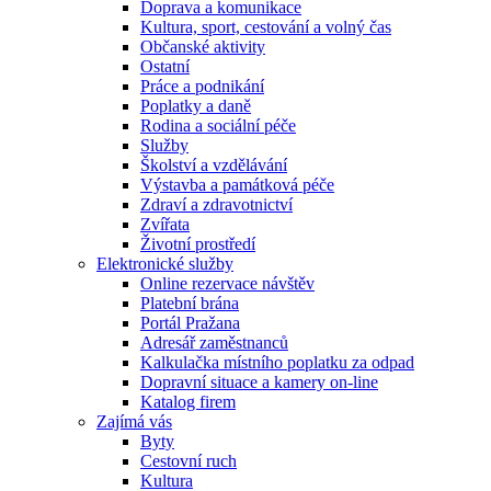
Doprava a komunikace
Kultura, sport, cestování a volný čas
Občanské aktivity
Ostatní
Práce a podnikání
Poplatky a daně
Rodina a sociální péče
Služby
Školství a vzdělávání
Výstavba a památková péče
Zdraví a zdravotnictví
Zvířata
Životní prostředí
Elektronické služby
Online rezervace návštěv
Platební brána
Portál Pražana
Adresář zaměstnanců
Kalkulačka místního poplatku za odpad
Dopravní situace a kamery on-line
Katalog firem
Zajímá vás
Byty
Cestovní ruch
Kultura