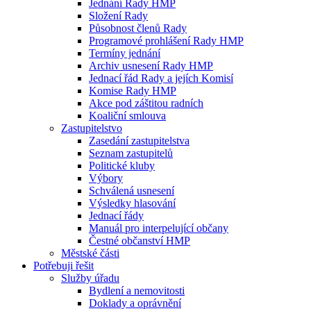
Jednání Rady HMP
Složení Rady
Působnost členů Rady
Programové prohlášení Rady HMP
Termíny jednání
Archiv usnesení Rady HMP
Jednací řád Rady a jejích Komisí
Komise Rady HMP
Akce pod záštitou radních
Koaliční smlouva
Zastupitelstvo
Zasedání zastupitelstva
Seznam zastupitelů
Politické kluby
Výbory
Schválená usnesení
Výsledky hlasování
Jednací řády
Manuál pro interpelující občany
Čestné občanství HMP
Městské části
Potřebuji řešit
Služby úřadu
Bydlení a nemovitosti
Doklady a oprávnění