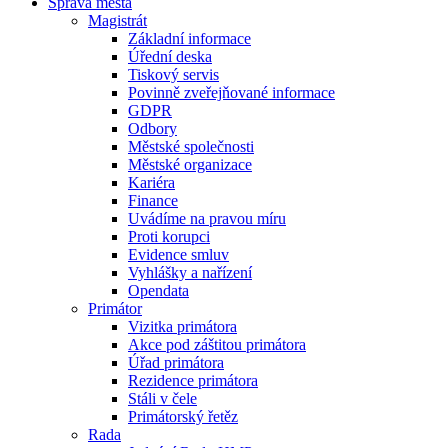
Správa města
Magistrát
Základní informace
Úřední deska
Tiskový servis
Povinně zveřejňované informace
GDPR
Odbory
Městské společnosti
Městské organizace
Kariéra
Finance
Uvádíme na pravou míru
Proti korupci
Evidence smluv
Vyhlášky a nařízení
Opendata
Primátor
Vizitka primátora
Akce pod záštitou primátora
Úřad primátora
Rezidence primátora
Stáli v čele
Primátorský řetěz
Rada