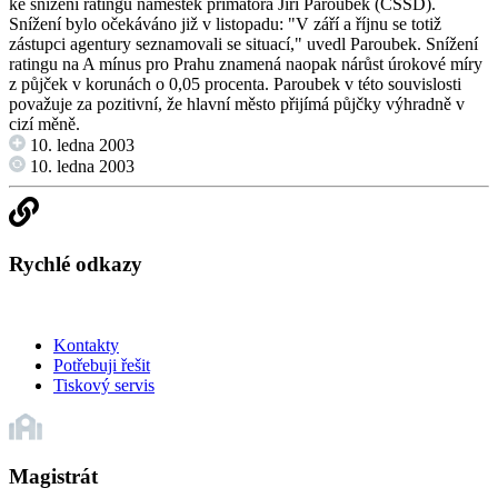
ke snížení ratingu náměstek primátora Jiří Paroubek (ČSSD).
Snížení bylo očekáváno již v listopadu: "V září a říjnu se totiž
zástupci agentury seznamovali se situací," uvedl Paroubek. Snížení
ratingu na A mínus pro Prahu znamená naopak nárůst úrokové míry
z půjček v korunách o 0,05 procenta. Paroubek v této souvislosti
považuje za pozitivní, že hlavní město přijímá půjčky výhradně v
cizí měně.
10. ledna 2003
10. ledna 2003
Rychlé odkazy
Kontakty
Potřebuji řešit
Tiskový servis
Magistrát