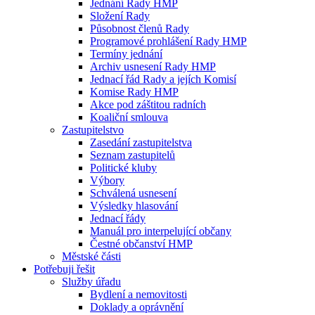
Jednání Rady HMP
Složení Rady
Působnost členů Rady
Programové prohlášení Rady HMP
Termíny jednání
Archiv usnesení Rady HMP
Jednací řád Rady a jejích Komisí
Komise Rady HMP
Akce pod záštitou radních
Koaliční smlouva
Zastupitelstvo
Zasedání zastupitelstva
Seznam zastupitelů
Politické kluby
Výbory
Schválená usnesení
Výsledky hlasování
Jednací řády
Manuál pro interpelující občany
Čestné občanství HMP
Městské části
Potřebuji řešit
Služby úřadu
Bydlení a nemovitosti
Doklady a oprávnění