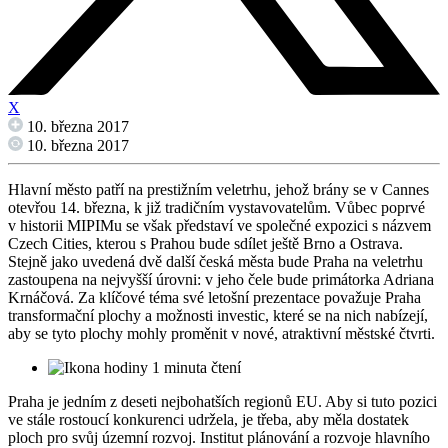
X
10. března 2017
10. března 2017
Hlavní město patří na prestižním veletrhu, jehož brány se v Cannes
otevřou 14. března, k již tradičním vystavovatelům. Vůbec poprvé
v historii MIPIMu se však představí ve společné expozici s názvem
Czech Cities, kterou s Prahou bude sdílet ještě Brno a Ostrava.
Stejně jako uvedená dvě další česká města bude Praha na veletrhu
zastoupena na nejvyšší úrovni: v jeho čele bude primátorka Adriana
Krnáčová. Za klíčové téma své letošní prezentace považuje Praha
transformační plochy a možnosti investic, které se na nich nabízejí,
aby se tyto plochy mohly proměnit v nové, atraktivní městské čtvrti.
1 minuta čtení
Praha je jedním z deseti nejbohatších regionů EU. Aby si tuto pozici
ve stále rostoucí konkurenci udržela, je třeba, aby měla dostatek
ploch pro svůj územní rozvoj. Institut plánování a rozvoje hlavního