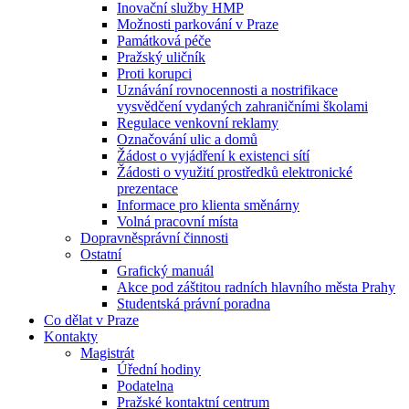
Inovační služby HMP
Možnosti parkování v Praze
Památková péče
Pražský uličník
Proti korupci
Uznávání rovnocennosti a nostrifikace
vysvědčení vydaných zahraničními školami
Regulace venkovní reklamy
Označování ulic a domů
Žádost o vyjádření k existenci sítí
Žádosti o využití prostředků elektronické
prezentace
Informace pro klienta směnárny
Volná pracovní místa
Dopravněsprávní činnosti
Ostatní
Grafický manuál
Akce pod záštitou radních hlavního města Prahy
Studentská právní poradna
Co dělat v Praze
Kontakty
Magistrát
Úřední hodiny
Podatelna
Pražské kontaktní centrum