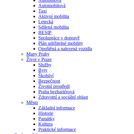
Autobusová
Automobilová
Taxi
Aktivní mobilita
Letecká
Sdílená mobilita
BESIP
Spolupráce v dopravě
Plán udržitelné mobility
Opuštěná a nalezená vozidla
Mapy Prahy
Život v Praze
Služby
Byty
Školství
Bezpečnost
Životní prostředí
Praha bezbariérová
Zdravotní a sociální oblast
Město
Základní informace
Historie
Památky
Kultura
Praktické informace