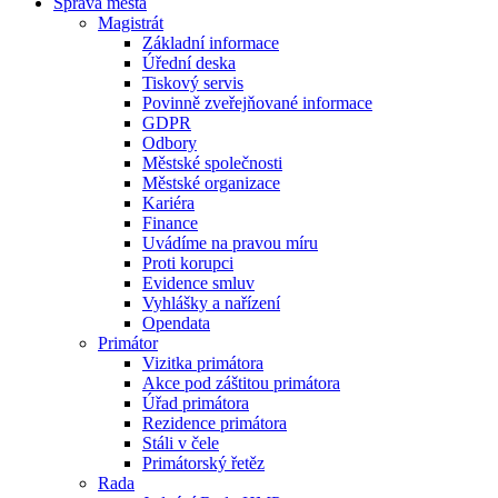
Správa města
Magistrát
Základní informace
Úřední deska
Tiskový servis
Povinně zveřejňované informace
GDPR
Odbory
Městské společnosti
Městské organizace
Kariéra
Finance
Uvádíme na pravou míru
Proti korupci
Evidence smluv
Vyhlášky a nařízení
Opendata
Primátor
Vizitka primátora
Akce pod záštitou primátora
Úřad primátora
Rezidence primátora
Stáli v čele
Primátorský řetěz
Rada