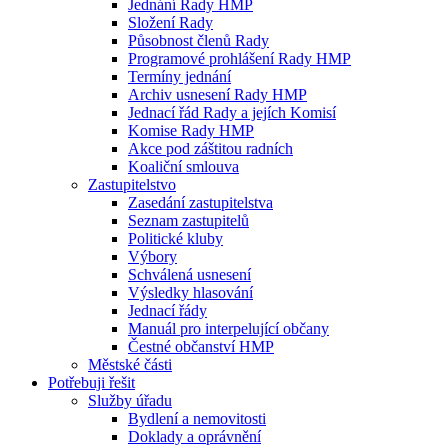
Jednání Rady HMP
Složení Rady
Působnost členů Rady
Programové prohlášení Rady HMP
Termíny jednání
Archiv usnesení Rady HMP
Jednací řád Rady a jejích Komisí
Komise Rady HMP
Akce pod záštitou radních
Koaliční smlouva
Zastupitelstvo
Zasedání zastupitelstva
Seznam zastupitelů
Politické kluby
Výbory
Schválená usnesení
Výsledky hlasování
Jednací řády
Manuál pro interpelující občany
Čestné občanství HMP
Městské části
Potřebuji řešit
Služby úřadu
Bydlení a nemovitosti
Doklady a oprávnění