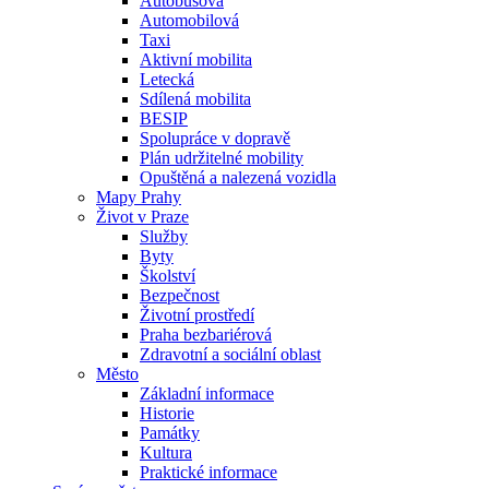
Autobusová
Automobilová
Taxi
Aktivní mobilita
Letecká
Sdílená mobilita
BESIP
Spolupráce v dopravě
Plán udržitelné mobility
Opuštěná a nalezená vozidla
Mapy Prahy
Život v Praze
Služby
Byty
Školství
Bezpečnost
Životní prostředí
Praha bezbariérová
Zdravotní a sociální oblast
Město
Základní informace
Historie
Památky
Kultura
Praktické informace