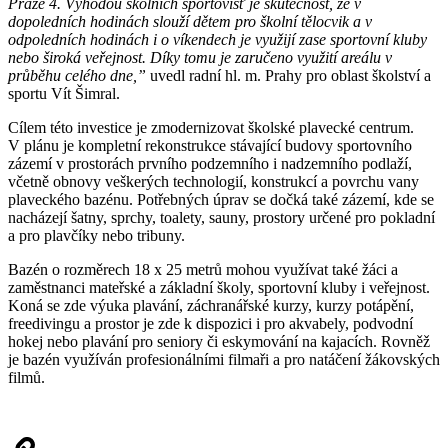
Praze 4. Výhodou školních sportovišť je skutečnost, že v
dopoledních hodinách slouží dětem pro školní tělocvik a v
odpoledních hodinách i o víkendech je využijí zase sportovní kluby
nebo široká veřejnost. Díky tomu je zaručeno využití areálu v
průběhu celého dne,”
uvedl radní hl. m. Prahy pro oblast školství a
sportu Vít Šimral.
Cílem této investice je zmodernizovat školské plavecké centrum.
V plánu je kompletní rekonstrukce stávající budovy sportovního
zázemí v prostorách prvního podzemního i nadzemního podlaží,
včetně obnovy veškerých technologií, konstrukcí a povrchu vany
plaveckého bazénu. Potřebných úprav se dočká také zázemí, kde se
nacházejí šatny, sprchy, toalety, sauny, prostory určené pro pokladní
a pro plavčíky nebo tribuny.
Bazén o rozměrech 18 x 25 metrů mohou využívat také žáci a
zaměstnanci mateřské a základní školy, sportovní kluby i veřejnost.
Koná se zde výuka plavání, záchranářské kurzy, kurzy potápění,
freedivingu a prostor je zde k dispozici i pro akvabely, podvodní
hokej nebo plavání pro seniory či eskymování na kajacích. Rovněž
je bazén využíván profesionálními filmaři a pro natáčení žákovských
filmů.