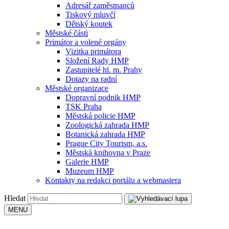
Adresář zaměstnanců
Tiskový mluvčí
Dětský koutek
Městské části
Primátor a volené orgány
Vizitka primátora
Složení Rady HMP
Zastupitelé hl. m. Prahy
Dotazy na radní
Městské organizace
Dopravní podnik HMP
TSK Praha
Městská policie HMP
Zoologická zahrada HMP
Botanická zahrada HMP
Prague City Tourism, a.s.
Městská knihovna v Praze
Galerie HMP
Muzeum HMP
Kontakty na redakci portálu a webmastera
Hledat
MENU