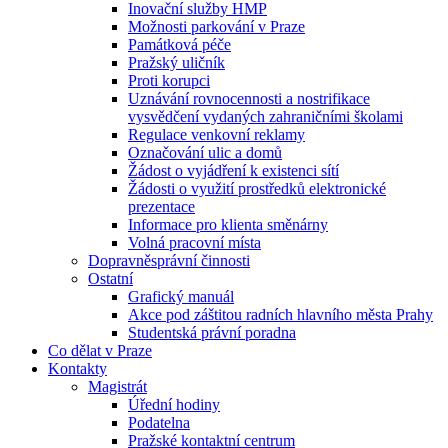
Inovační služby HMP
Možnosti parkování v Praze
Památková péče
Pražský uličník
Proti korupci
Uznávání rovnocennosti a nostrifikace
vysvědčení vydaných zahraničními školami
Regulace venkovní reklamy
Označování ulic a domů
Žádost o vyjádření k existenci sítí
Žádosti o využití prostředků elektronické
prezentace
Informace pro klienta směnárny
Volná pracovní místa
Dopravněsprávní činnosti
Ostatní
Grafický manuál
Akce pod záštitou radních hlavního města Prahy
Studentská právní poradna
Co dělat v Praze
Kontakty
Magistrát
Úřední hodiny
Podatelna
Pražské kontaktní centrum