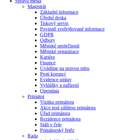
Správa města
Magistrát
Základní informace
Úřední deska
Tiskový servis
Povinně zveřejňované informace
GDPR
Odbory
Městské společnosti
Městské organizace
Kariéra
Finance
Uvádíme na pravou míru
Proti korupci
Evidence smluv
Vyhlášky a nařízení
Opendata
Primátor
Vizitka primátora
Akce pod záštitou primátora
Úřad primátora
Rezidence primátora
Stáli v čele
Primátorský řetěz
Rada