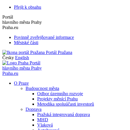
Přejít k obsahu
Portál
hlavního města Prahy
Praha.eu
Povinně zveřejňované informace
Městské části
Portál Pražana
Česky
English
Portál
hlavního města Prahy
Praha.eu
O Praze
Budoucnost města
Odbor územního rozvoje
Projekty měnící Prahu
Metodika spoluúčasti investorů
Doprava
Pražská integrovaná doprava
MHD
Vlaková