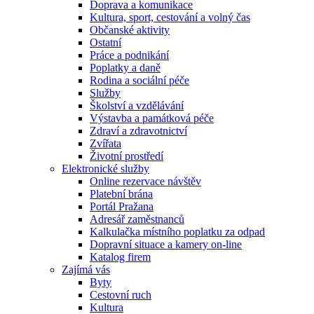
Doprava a komunikace
Kultura, sport, cestování a volný čas
Občanské aktivity
Ostatní
Práce a podnikání
Poplatky a daně
Rodina a sociální péče
Služby
Školství a vzdělávání
Výstavba a památková péče
Zdraví a zdravotnictví
Zvířata
Životní prostředí
Elektronické služby
Online rezervace návštěv
Platební brána
Portál Pražana
Adresář zaměstnanců
Kalkulačka místního poplatku za odpad
Dopravní situace a kamery on-line
Katalog firem
Zajímá vás
Byty
Cestovní ruch
Kultura