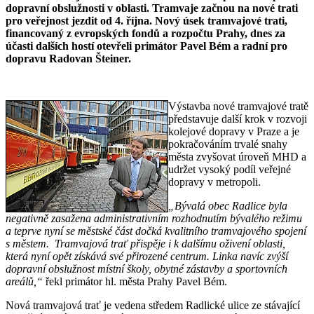
dopravní obslužnosti v oblasti. Tramvaje začnou na nové trati
pro veřejnost jezdit od 4. října. Nový úsek tramvajové trati,
financovaný z evropských fondů a rozpočtu Prahy, dnes za
účasti dalších hostí otevřeli primátor Pavel Bém a radní pro
dopravu Radovan Šteiner.
Výstavba nové tramvajové tratě
představuje další krok v rozvoji
kolejové dopravy v Praze a je
pokračováním trvalé snahy
města zvyšovat úroveň MHD a
udržet vysoký podíl veřejné
dopravy v metropoli.
„Bývalá obec Radlice byla
negativně zasažena administrativním rozhodnutím bývalého režimu
a teprve nyní se městské část dočká kvalitního tramvajového spojení
s městem. Tramvajová trať přispěje i k dalšímu oživení oblasti,
která nyní opět získává své přirozené centrum. Linka navíc zvýší
dopravní obslužnost místní školy, obytné zástavby a sportovních
areálů,“
řekl primátor hl. města Prahy Pavel Bém.
Nová tramvajová trať je vedena středem Radlické ulice ze stávající