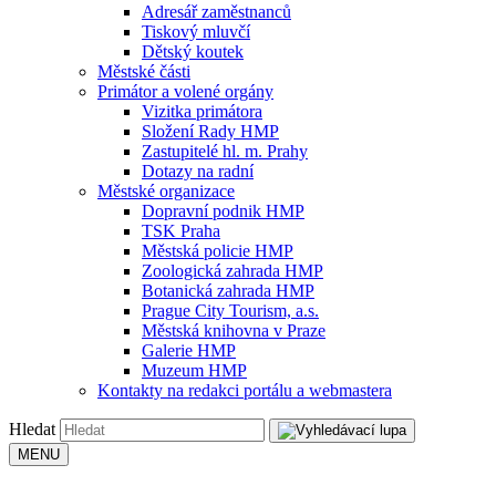
Adresář zaměstnanců
Tiskový mluvčí
Dětský koutek
Městské části
Primátor a volené orgány
Vizitka primátora
Složení Rady HMP
Zastupitelé hl. m. Prahy
Dotazy na radní
Městské organizace
Dopravní podnik HMP
TSK Praha
Městská policie HMP
Zoologická zahrada HMP
Botanická zahrada HMP
Prague City Tourism, a.s.
Městská knihovna v Praze
Galerie HMP
Muzeum HMP
Kontakty na redakci portálu a webmastera
Hledat
MENU