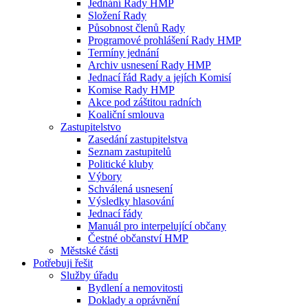
Jednání Rady HMP
Složení Rady
Působnost členů Rady
Programové prohlášení Rady HMP
Termíny jednání
Archiv usnesení Rady HMP
Jednací řád Rady a jejích Komisí
Komise Rady HMP
Akce pod záštitou radních
Koaliční smlouva
Zastupitelstvo
Zasedání zastupitelstva
Seznam zastupitelů
Politické kluby
Výbory
Schválená usnesení
Výsledky hlasování
Jednací řády
Manuál pro interpelující občany
Čestné občanství HMP
Městské části
Potřebuji řešit
Služby úřadu
Bydlení a nemovitosti
Doklady a oprávnění