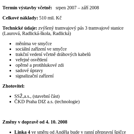
Termín výstavby včetně:
srpen 2007 – září 2008
Celkové náklady:
510 mil. Kč
Technické údaje:
zvýšený tramvajový pás 3 tramvajové stanice
(Laurová, Radlická-škola, Radlická)
měnírna ve smyčce
sociální zařízení ve smyčce
trakční vedení včetně dráhových kabelů
veřejné osvětlení
opěrné a protihlukové zdi
sadové úpravy
signalizační zařízení
Zhotovitel:
SSŽ,a.s., (stavební část)
ČKD Praha DIZ a.s. (technologie)
Změny v dopravě od 4. 10. 2008
Linka 4
ve směru od Anděla bude v ranní přepravní špičce