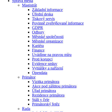
Správa města
Magistrát
Základní informace
Úřední deska
Tiskový servis
Povinně zveřejňované informace
GDPR
Odbory
Městské společnosti
Městské organizace
Kariéra
Finance
Uvádíme na pravou míru
Proti korupci
Evidence smluv
Vyhlášky a nařízení
Opendata
Primátor
Vizitka primátora
Akce pod záštitou primátora
Úřad primátora
Rezidence primátora
Stáli v čele
Primátorský řetěz
Rada