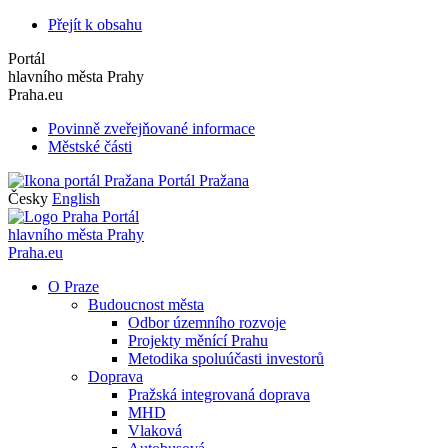
Přejít k obsahu
Portál
hlavního města Prahy
Praha.eu
Povinně zveřejňované informace
Městské části
Portál Pražana
Česky
English
Portál
hlavního města Prahy
Praha.eu
O Praze
Budoucnost města
Odbor územního rozvoje
Projekty měnící Prahu
Metodika spoluúčasti investorů
Doprava
Pražská integrovaná doprava
MHD
Vlaková