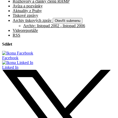
Rozhovory a články členů RHMP
Avíza a pozvánky
Aktuality z Prahy
Tiskové zprávy
Archiv tiskových zpráv
Otevřít submenu
Archiv: listopad 2002 - listopad 2006
Videoreportáže
RSS
Sdílet
Facebook
Linked In