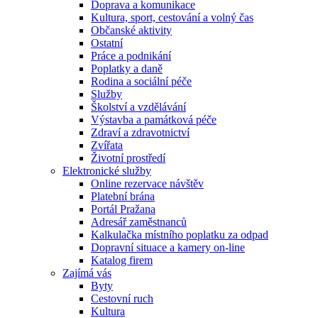
Doprava a komunikace
Kultura, sport, cestování a volný čas
Občanské aktivity
Ostatní
Práce a podnikání
Poplatky a daně
Rodina a sociální péče
Služby
Školství a vzdělávání
Výstavba a památková péče
Zdraví a zdravotnictví
Zvířata
Životní prostředí
Elektronické služby
Online rezervace návštěv
Platební brána
Portál Pražana
Adresář zaměstnanců
Kalkulačka místního poplatku za odpad
Dopravní situace a kamery on-line
Katalog firem
Zajímá vás
Byty
Cestovní ruch
Kultura