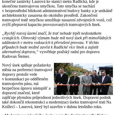
konečné zastávky Laurová ke stanici metra Radlická, kde je
ukončena tramvajovou smyčkou. Tato smyčka se nachází
v bezprostřední blízkosti administrativní budovy banky a je unikátně
architektonicky zasazena do okolního prostředí. Zakončení
tramvajové tratě smyčkou umožňuje nasazení zdvojených vozů, což
zvýší přepravní kapacitu provozovaných tramvajových linek.
„Rychlý rozvoj území značí, že trať nebude trpět nedostatkem
cestujících. Obrovský význam bude mít nový úsek při mimořádných
událostech v metru vedoucích k přerušení provozu. V těchto
případech bude možné zavést k Radlické více linek a zajistit
alternativní dopravu,“
vysvětluje pražský radní pro dopravu
Radovan Šteiner.
Nový úsek splňuje požadavky
města na preferenci tramvajové
dopravy protože vede
v komunikaci po odděleném
tramvajovém pásu, má
bezpečnou úpravu nástupišť a
dopravní značení, které
zajišťuje plynulou průjezdnost jednotlivých linek. Dopravní podnik
také dokončil rekonstrukci a modernizaci úseku tramvajové trati Na
Knížecí – Laurová, který byl uzavřen v dubnu letošního roku.