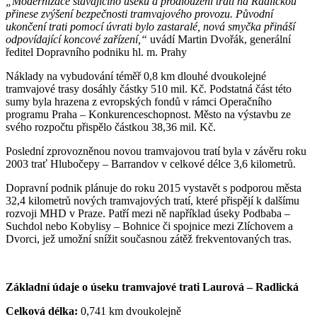
„Modernizace stávajícího úseku a prodloužení trati na Radlickou
přinese zvýšení bezpečnosti tramvajového provozu. Původní
ukončení trati pomocí úvrati bylo zastaralé, nová smyčka přináší
odpovídající koncové zařízení,“
uvádí Martin Dvořák, generální
ředitel Dopravního podniku hl. m. Prahy
Náklady na vybudování téměř 0,8 km dlouhé dvoukolejné
tramvajové trasy dosáhly částky 510 mil. Kč. Podstatná část této
sumy byla hrazena z evropských fondů v rámci Operačního
programu Praha – Konkurenceschopnost. Město na výstavbu ze
svého rozpočtu přispělo částkou 38,36 mil. Kč.
Poslední zprovozněnou novou tramvajovou tratí byla v závěru roku
2003 trať Hlubočepy – Barrandov v celkové délce 3,6 kilometrů.
Dopravní podnik plánuje do roku 2015 vystavět s podporou města
32,4 kilometrů nových tramvajových tratí, které přispějí k dalšímu
rozvoji MHD v Praze. Patří mezi ně například úseky Podbaba –
Suchdol nebo Kobylisy – Bohnice či spojnice mezi Zlíchovem a
Dvorci, jež umožní snížit současnou zátěž frekventovaných tras.
Základní údaje o úseku tramvajové trati Laurová – Radlická
Celková délka:
0,741 km dvoukolejně