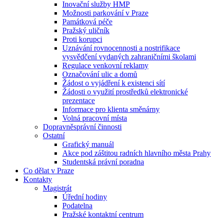
Inovační služby HMP
Možnosti parkování v Praze
Památková péče
Pražský uličník
Proti korupci
Uznávání rovnocennosti a nostrifikace
vysvědčení vydaných zahraničními školami
Regulace venkovní reklamy
Označování ulic a domů
Žádost o vyjádření k existenci sítí
Žádosti o využití prostředků elektronické
prezentace
Informace pro klienta směnárny
Volná pracovní místa
Dopravněsprávní činnosti
Ostatní
Grafický manuál
Akce pod záštitou radních hlavního města Prahy
Studentská právní poradna
Co dělat v Praze
Kontakty
Magistrát
Úřední hodiny
Podatelna
Pražské kontaktní centrum