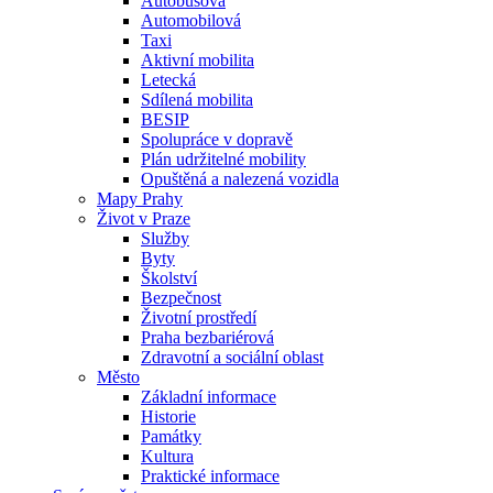
Autobusová
Automobilová
Taxi
Aktivní mobilita
Letecká
Sdílená mobilita
BESIP
Spolupráce v dopravě
Plán udržitelné mobility
Opuštěná a nalezená vozidla
Mapy Prahy
Život v Praze
Služby
Byty
Školství
Bezpečnost
Životní prostředí
Praha bezbariérová
Zdravotní a sociální oblast
Město
Základní informace
Historie
Památky
Kultura
Praktické informace