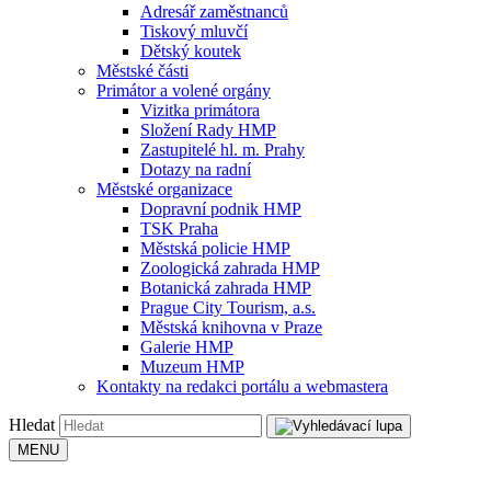
Adresář zaměstnanců
Tiskový mluvčí
Dětský koutek
Městské části
Primátor a volené orgány
Vizitka primátora
Složení Rady HMP
Zastupitelé hl. m. Prahy
Dotazy na radní
Městské organizace
Dopravní podnik HMP
TSK Praha
Městská policie HMP
Zoologická zahrada HMP
Botanická zahrada HMP
Prague City Tourism, a.s.
Městská knihovna v Praze
Galerie HMP
Muzeum HMP
Kontakty na redakci portálu a webmastera
Hledat
MENU