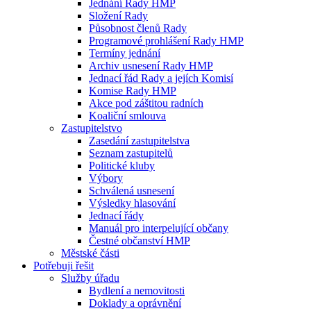
Jednání Rady HMP
Složení Rady
Působnost členů Rady
Programové prohlášení Rady HMP
Termíny jednání
Archiv usnesení Rady HMP
Jednací řád Rady a jejích Komisí
Komise Rady HMP
Akce pod záštitou radních
Koaliční smlouva
Zastupitelstvo
Zasedání zastupitelstva
Seznam zastupitelů
Politické kluby
Výbory
Schválená usnesení
Výsledky hlasování
Jednací řády
Manuál pro interpelující občany
Čestné občanství HMP
Městské části
Potřebuji řešit
Služby úřadu
Bydlení a nemovitosti
Doklady a oprávnění