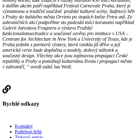
miliony korun, také tradiční Pražský maraton 450 tisíci korunami,
k dalším akcím patří například Festival Carnevale Praha, který je
významnou a tradiční součástí pražské kulturní scény, štafetový běh
z Prahy do italského města Orvieto po stopách kněze Petra atd. Ze
zahraničních akcí podpoříme sto padesáti tisíci korunami například
Galerii Jaroslava Fragnera a výstavu Pražský
funkcionalismus/tradice a současné ozvěny pro instituce v USA –
Centrum for Architecture in New York a Univerzity of Texas, kde je
Praha jedním z partnerů výstavy, která vznikla již dříve a její
americká verze bude doplněna o modely, dobový nábytek a
současný design. Všechny akce jsou zajímavou propagaci České
republiky a Prahy a pomáhají kulturnímu životu i propagaci města
v zahraničí, “
uvedl radní Jan Wolf.
Rychlé odkazy
Kontakty
Potřebuji řešit
Tiskový servis