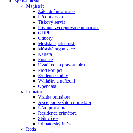
Správa města
Magistrát
Základní informace
Úřední deska
Tiskový servis
Povinně zveřejňované informace
GDPR
Odbory
Městské společnosti
Městské organizace
Kariéra
Finance
Uvádíme na pravou míru
Proti korupci
Evidence smluv
Vyhlášky a nařízení
Opendata
Primátor
Vizitka primátora
Akce pod záštitou primátora
Úřad primátora
Rezidence primátora
Stáli v čele
Primátorský řetěz
Rada