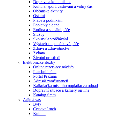
Doprava a komunikace
Kultura, sport, cestování a volný čas
Občanské aktivity
Ostatní
Práce a podnikání
Poplatky a daně
Rodina a sociální péče
Služby
Školství a vzdělávání
Výstavba a památková péče
Zdraví a zdravotnictví
Zvířata
Životní prostředí
Elektronické služby
Online rezervace návštěv
Platební brána
Portál Pražana
Adresář zaměstnanců
Kalkulačka místního poplatku za odpad
Dopravní situace a kamery on-line
Katalog firem
Zajímá vás
Byty
Cestovní ruch
Kultura