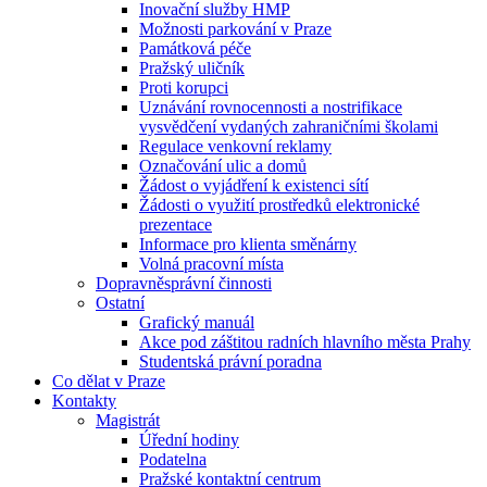
Inovační služby HMP
Možnosti parkování v Praze
Památková péče
Pražský uličník
Proti korupci
Uznávání rovnocennosti a nostrifikace
vysvědčení vydaných zahraničními školami
Regulace venkovní reklamy
Označování ulic a domů
Žádost o vyjádření k existenci sítí
Žádosti o využití prostředků elektronické
prezentace
Informace pro klienta směnárny
Volná pracovní místa
Dopravněsprávní činnosti
Ostatní
Grafický manuál
Akce pod záštitou radních hlavního města Prahy
Studentská právní poradna
Co dělat v Praze
Kontakty
Magistrát
Úřední hodiny
Podatelna
Pražské kontaktní centrum