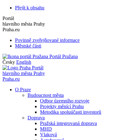
Přejít k obsahu
Portál
hlavního města Prahy
Praha.eu
Povinně zveřejňované informace
Městské části
Portál Pražana
Česky
English
Portál
hlavního města Prahy
Praha.eu
O Praze
Budoucnost města
Odbor územního rozvoje
Projekty měnící Prahu
Metodika spoluúčasti investorů
Doprava
Pražská integrovaná doprava
MHD
Vlaková