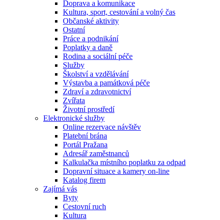
Doprava a komunikace
Kultura, sport, cestování a volný čas
Občanské aktivity
Ostatní
Práce a podnikání
Poplatky a daně
Rodina a sociální péče
Služby
Školství a vzdělávání
Výstavba a památková péče
Zdraví a zdravotnictví
Zvířata
Životní prostředí
Elektronické služby
Online rezervace návštěv
Platební brána
Portál Pražana
Adresář zaměstnanců
Kalkulačka místního poplatku za odpad
Dopravní situace a kamery on-line
Katalog firem
Zajímá vás
Byty
Cestovní ruch
Kultura