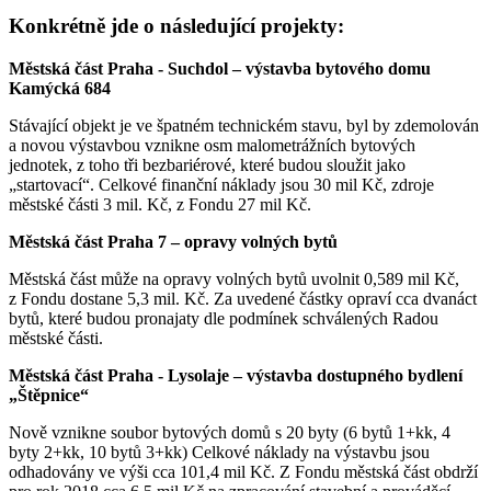
Konkrétně jde o následující projekty:
Městská část Praha - Suchdol – výstavba bytového domu
Kamýcká 684
Stávající objekt je ve špatném technickém stavu, byl by zdemolován
a novou výstavbou vznikne osm malometrážních bytových
jednotek, z toho tři bezbariérové, které budou sloužit jako
„startovací“. Celkové finanční náklady jsou 30 mil Kč, zdroje
městské části 3 mil. Kč, z Fondu 27 mil Kč.
Městská část Praha 7 – opravy volných bytů
Městská část může na opravy volných bytů uvolnit 0,589 mil Kč,
z Fondu dostane 5,3 mil. Kč. Za uvedené částky opraví cca dvanáct
bytů, které budou pronajaty dle podmínek schválených Radou
městské části.
Městská část Praha - Lysolaje – výstavba dostupného bydlení
„Štěpnice“
Nově vznikne soubor bytových domů s 20 byty (6 bytů 1+kk, 4
byty 2+kk, 10 bytů 3+kk) Celkové náklady na výstavbu jsou
odhadovány ve výši cca 101,4 mil Kč. Z Fondu městská část obdrží