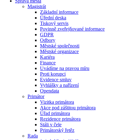
Správa města
Magistrát
Základní informace
Úřední deska
Tiskový servis
Povinně zveřejňované informace
GDPR
Odbory
Městské společnosti
Městské organizace
Kariéra
Finance
Uvádíme na pravou míru
Proti korupci
Evidence smluv
Vyhlášky a nařízení
Opendata
Primátor
Vizitka primátora
Akce pod záštitou primátora
Úřad primátora
Rezidence primátora
Stáli v čele
Primátorský řetěz
Rada