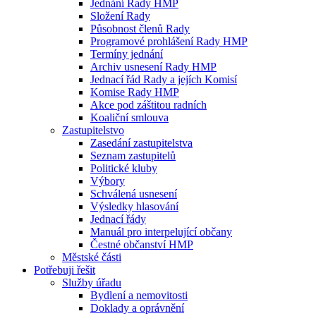
Jednání Rady HMP
Složení Rady
Působnost členů Rady
Programové prohlášení Rady HMP
Termíny jednání
Archiv usnesení Rady HMP
Jednací řád Rady a jejích Komisí
Komise Rady HMP
Akce pod záštitou radních
Koaliční smlouva
Zastupitelstvo
Zasedání zastupitelstva
Seznam zastupitelů
Politické kluby
Výbory
Schválená usnesení
Výsledky hlasování
Jednací řády
Manuál pro interpelující občany
Čestné občanství HMP
Městské části
Potřebuji řešit
Služby úřadu
Bydlení a nemovitosti
Doklady a oprávnění