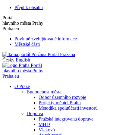
Přejít k obsahu
Portál
hlavního města Prahy
Praha.eu
Povinně zveřejňované informace
Městské části
Portál Pražana
Česky
English
Portál
hlavního města Prahy
Praha.eu
O Praze
Budoucnost města
Odbor územního rozvoje
Projekty měnící Prahu
Metodika spoluúčasti investorů
Doprava
Pražská integrovaná doprava
MHD
Vlaková