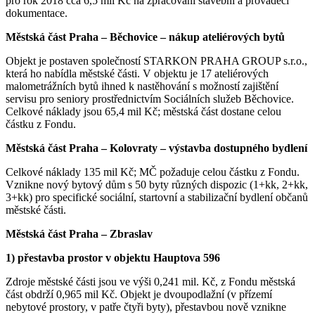
pro rok 2018 cca 6,5 mil Kč na zpracování stavební a prováděcí
dokumentace.
Městská část Praha – Běchovice – nákup ateliérových bytů
Objekt je postaven společností STARKON PRAHA GROUP s.r.o.,
která ho nabídla městské části. V objektu je 17 ateliérových
malometrážních bytů ihned k nastěhování s možností zajištění
servisu pro seniory prostřednictvím Sociálních služeb Běchovice.
Celkové náklady jsou 65,4 mil Kč; městská část dostane celou
částku z Fondu.
Městská část Praha – Kolovraty – výstavba dostupného bydlení
Celkové náklady 135 mil Kč; MČ požaduje celou částku z Fondu.
Vznikne nový bytový dům s 50 byty různých dispozic (1+kk, 2+kk,
3+kk) pro specifické sociální, startovní a stabilizační bydlení občanů
městské části.
Městská část Praha – Zbraslav
1) přestavba prostor v objektu Hauptova 596
Zdroje městské části jsou ve výši 0,241 mil. Kč, z Fondu městská
část obdrží 0,965 mil Kč. Objekt je dvoupodlažní (v přízemí
nebytové prostory, v patře čtyři byty), přestavbou nově vznikne