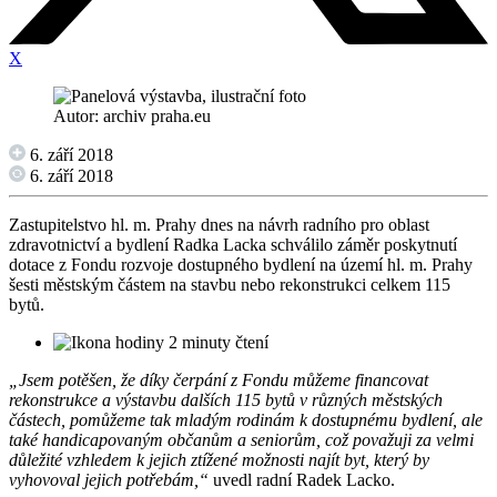
X
Autor: archiv praha.eu
6. září 2018
6. září 2018
Zastupitelstvo hl. m. Prahy dnes na návrh radního pro oblast
zdravotnictví a bydlení Radka Lacka schválilo záměr poskytnutí
dotace z Fondu rozvoje dostupného bydlení na území hl. m. Prahy
šesti městským částem na stavbu nebo rekonstrukci celkem 115
bytů.
2 minuty čtení
„Jsem potěšen, že díky čerpání z Fondu můžeme financovat
rekonstrukce a výstavbu dalších 115 bytů v různých městských
částech, pomůžeme tak mladým rodinám k dostupnému bydlení, ale
také handicapovaným občanům a seniorům, což považuji za velmi
důležité vzhledem k jejich ztížené možnosti najít byt, který by
vyhovoval jejich potřebám,“
uvedl radní Radek Lacko.