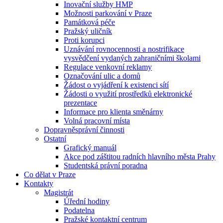
Inovační služby HMP
Možnosti parkování v Praze
Památková péče
Pražský uličník
Proti korupci
Uznávání rovnocennosti a nostrifikace
vysvědčení vydaných zahraničními školami
Regulace venkovní reklamy
Označování ulic a domů
Žádost o vyjádření k existenci sítí
Žádosti o využití prostředků elektronické
prezentace
Informace pro klienta směnárny
Volná pracovní místa
Dopravněsprávní činnosti
Ostatní
Grafický manuál
Akce pod záštitou radních hlavního města Prahy
Studentská právní poradna
Co dělat v Praze
Kontakty
Magistrát
Úřední hodiny
Podatelna
Pražské kontaktní centrum