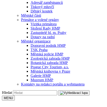
Adresář zaměstnanců
Tiskový mluvčí
Dětský koutek
Městské části
Primátor a volené orgány
Vizitka primátora
Složení Rady HMP
Zastupitelé hl. m. Prahy
Dotazy na radní
Městské organizace
Dopravní podnik HMP
TSK Praha
Městská policie HMP
Zoologická zahrada HMP
Botanická zahrada HMP
Prague City Tourism, a.s.
Městská knihovna v Praze
Galerie HMP
Muzeum HMP
Kontakty na redakci portálu a webmastera
Hledat
MENU