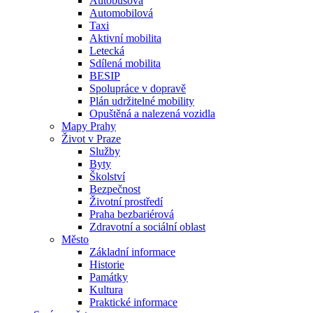
Autobusová
Automobilová
Taxi
Aktivní mobilita
Letecká
Sdílená mobilita
BESIP
Spolupráce v dopravě
Plán udržitelné mobility
Opuštěná a nalezená vozidla
Mapy Prahy
Život v Praze
Služby
Byty
Školství
Bezpečnost
Životní prostředí
Praha bezbariérová
Zdravotní a sociální oblast
Město
Základní informace
Historie
Památky
Kultura
Praktické informace