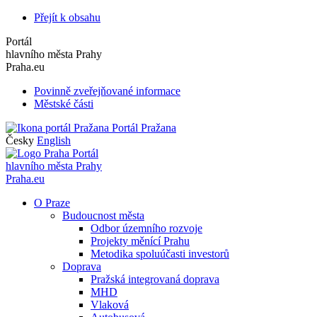
Přejít k obsahu
Portál
hlavního města Prahy
Praha.eu
Povinně zveřejňované informace
Městské části
Portál Pražana
Česky
English
Portál
hlavního města Prahy
Praha.eu
O Praze
Budoucnost města
Odbor územního rozvoje
Projekty měnící Prahu
Metodika spoluúčasti investorů
Doprava
Pražská integrovaná doprava
MHD
Vlaková