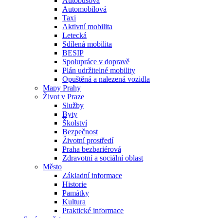
Autobusová
Automobilová
Taxi
Aktivní mobilita
Letecká
Sdílená mobilita
BESIP
Spolupráce v dopravě
Plán udržitelné mobility
Opuštěná a nalezená vozidla
Mapy Prahy
Život v Praze
Služby
Byty
Školství
Bezpečnost
Životní prostředí
Praha bezbariérová
Zdravotní a sociální oblast
Město
Základní informace
Historie
Památky
Kultura
Praktické informace