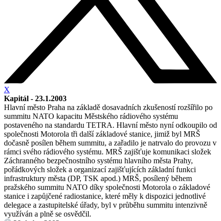
X
Kapitál - 23.1.2003
Hlavní město Praha na základě dosavadních zkušeností rozšířilo po
summitu NATO kapacitu Městského rádiového systému
postaveného na standardu TETRA. Hlavní město nyní odkoupilo od
společnosti Motorola tři další základové stanice, jimiž byl MRŠ
dočasně posílen během summitu, a zařadilo je natrvalo do provozu v
rámci svého rádiového systému. MRŠ zajišťuje komunikaci složek
Záchranného bezpečnostního systému hlavního města Prahy,
pořádkových složek a organizací zajišťujících základní funkci
infrastruktury města (DP, TSK apod.) MRŠ, posílený během
pražského summitu NATO díky společnosti Motorola o základové
stanice i zapůjčené radiostanice, které měly k dispozici jednotlivé
delegace a zastupitelské úřady, byl v průběhu summitu intenzivně
využíván a plně se osvědčil.