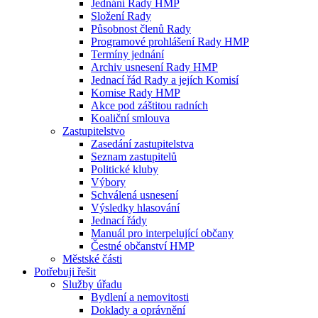
Jednání Rady HMP
Složení Rady
Působnost členů Rady
Programové prohlášení Rady HMP
Termíny jednání
Archiv usnesení Rady HMP
Jednací řád Rady a jejích Komisí
Komise Rady HMP
Akce pod záštitou radních
Koaliční smlouva
Zastupitelstvo
Zasedání zastupitelstva
Seznam zastupitelů
Politické kluby
Výbory
Schválená usnesení
Výsledky hlasování
Jednací řády
Manuál pro interpelující občany
Čestné občanství HMP
Městské části
Potřebuji řešit
Služby úřadu
Bydlení a nemovitosti
Doklady a oprávnění