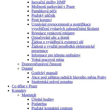
Inovační služby HMP
Možnosti parkování v Praze
Památková péče
Pražský uličník
Proti korupci
Uznávání rovnocennosti a nostrifikace
vysvědčení vydaných zahraničními školami
Regulace venkovní reklamy
Označování ulic a domů
Žádost o vyjádření k existenci sítí
Žádosti o využití prostředků elektronické
prezentace
Informace pro klienta směnárny
Volná pracovní místa
Dopravněsprávní činnosti
Ostatní
Grafický manuál
Akce pod záštitou radních hlavního města Prahy
Studentská právní poradna
Co dělat v Praze
Kontakty
Magistrát
Úřední hodiny
Podatelna
Pražské kontaktní centrum