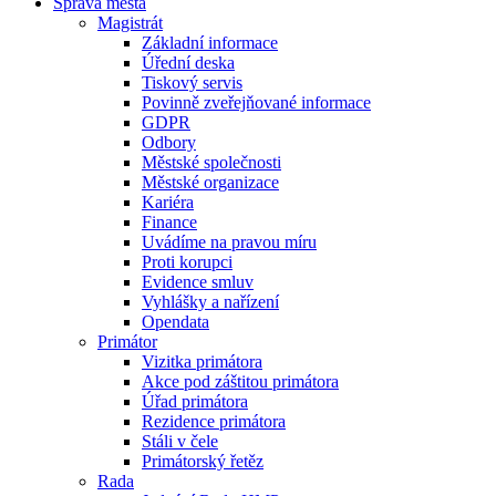
Správa města
Magistrát
Základní informace
Úřední deska
Tiskový servis
Povinně zveřejňované informace
GDPR
Odbory
Městské společnosti
Městské organizace
Kariéra
Finance
Uvádíme na pravou míru
Proti korupci
Evidence smluv
Vyhlášky a nařízení
Opendata
Primátor
Vizitka primátora
Akce pod záštitou primátora
Úřad primátora
Rezidence primátora
Stáli v čele
Primátorský řetěz
Rada