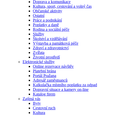
Doprava a komunikace
Kultura, sport, cestování a volný čas
Občanské aktivity
Ostatní
Práce a podnikání
Poplatky a daně
Rodina a sociální péče
Služby
Školství a vzdělávání
Výstavba a památková péče
Zdraví a zdravotnictví
Zvířata
Životní prostředí
Elektronické služby
Online rezervace návštěv
Platební brána
Portál Pražana
Adresář zaměstnanců
Kalkulačka místního poplatku za odpad
Dopravní situace a kamery on-line
Katalog firem
Zajímá vás
Byty
Cestovní ruch
Kultura