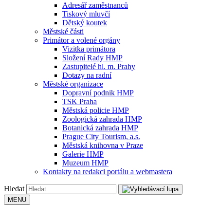
Adresář zaměstnanců
Tiskový mluvčí
Dětský koutek
Městské části
Primátor a volené orgány
Vizitka primátora
Složení Rady HMP
Zastupitelé hl. m. Prahy
Dotazy na radní
Městské organizace
Dopravní podnik HMP
TSK Praha
Městská policie HMP
Zoologická zahrada HMP
Botanická zahrada HMP
Prague City Tourism, a.s.
Městská knihovna v Praze
Galerie HMP
Muzeum HMP
Kontakty na redakci portálu a webmastera
Hledat
MENU