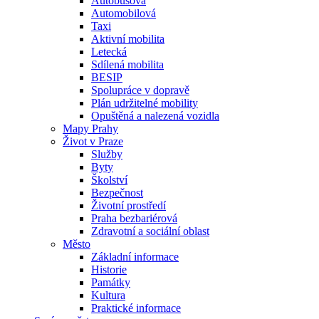
Autobusová
Automobilová
Taxi
Aktivní mobilita
Letecká
Sdílená mobilita
BESIP
Spolupráce v dopravě
Plán udržitelné mobility
Opuštěná a nalezená vozidla
Mapy Prahy
Život v Praze
Služby
Byty
Školství
Bezpečnost
Životní prostředí
Praha bezbariérová
Zdravotní a sociální oblast
Město
Základní informace
Historie
Památky
Kultura
Praktické informace