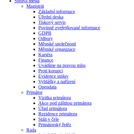
Správa města
Magistrát
Základní informace
Úřední deska
Tiskový servis
Povinně zveřejňované informace
GDPR
Odbory
Městské společnosti
Městské organizace
Kariéra
Finance
Uvádíme na pravou míru
Proti korupci
Evidence smluv
Vyhlášky a nařízení
Opendata
Primátor
Vizitka primátora
Akce pod záštitou primátora
Úřad primátora
Rezidence primátora
Stáli v čele
Primátorský řetěz
Rada