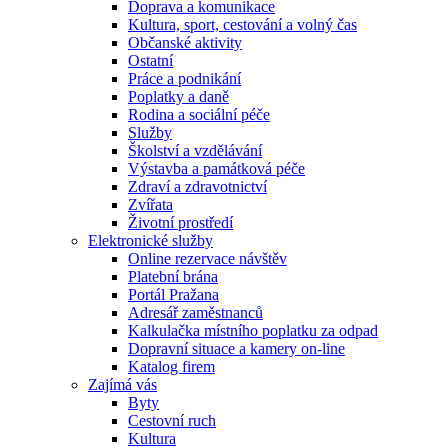
Doprava a komunikace
Kultura, sport, cestování a volný čas
Občanské aktivity
Ostatní
Práce a podnikání
Poplatky a daně
Rodina a sociální péče
Služby
Školství a vzdělávání
Výstavba a památková péče
Zdraví a zdravotnictví
Zvířata
Životní prostředí
Elektronické služby
Online rezervace návštěv
Platební brána
Portál Pražana
Adresář zaměstnanců
Kalkulačka místního poplatku za odpad
Dopravní situace a kamery on-line
Katalog firem
Zajímá vás
Byty
Cestovní ruch
Kultura