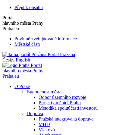
Přejít k obsahu
Portál
hlavního města Prahy
Praha.eu
Povinně zveřejňované informace
Městské části
Portál Pražana
Česky
English
Portál
hlavního města Prahy
Praha.eu
O Praze
Budoucnost města
Odbor územního rozvoje
Projekty měnící Prahu
Metodika spoluúčasti investorů
Doprava
Pražská integrovaná doprava
MHD
Vlaková