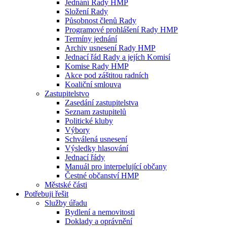
Jednání Rady HMP
Složení Rady
Působnost členů Rady
Programové prohlášení Rady HMP
Termíny jednání
Archiv usnesení Rady HMP
Jednací řád Rady a jejích Komisí
Komise Rady HMP
Akce pod záštitou radních
Koaliční smlouva
Zastupitelstvo
Zasedání zastupitelstva
Seznam zastupitelů
Politické kluby
Výbory
Schválená usnesení
Výsledky hlasování
Jednací řády
Manuál pro interpelující občany
Čestné občanství HMP
Městské části
Potřebuji řešit
Služby úřadu
Bydlení a nemovitosti
Doklady a oprávnění