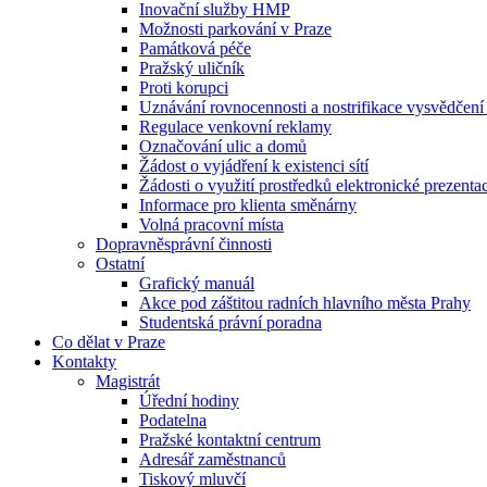
Inovační služby HMP
Možnosti parkování v Praze
Památková péče
Pražský uličník
Proti korupci
Uznávání rovnocennosti a nostrifikace vysvědčen
Regulace venkovní reklamy
Označování ulic a domů
Žádost o vyjádření k existenci sítí
Žádosti o využití prostředků elektronické prezenta
Informace pro klienta směnárny
Volná pracovní místa
Dopravněsprávní činnosti
Ostatní
Grafický manuál
Akce pod záštitou radních hlavního města Prahy
Studentská právní poradna
Co dělat v Praze
Kontakty
Magistrát
Úřední hodiny
Podatelna
Pražské kontaktní centrum
Adresář zaměstnanců
Tiskový mluvčí