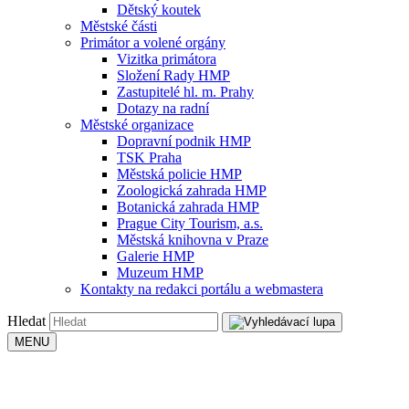
Dětský koutek
Městské části
Primátor a volené orgány
Vizitka primátora
Složení Rady HMP
Zastupitelé hl. m. Prahy
Dotazy na radní
Městské organizace
Dopravní podnik HMP
TSK Praha
Městská policie HMP
Zoologická zahrada HMP
Botanická zahrada HMP
Prague City Tourism, a.s.
Městská knihovna v Praze
Galerie HMP
Muzeum HMP
Kontakty na redakci portálu a webmastera
Hledat
MENU