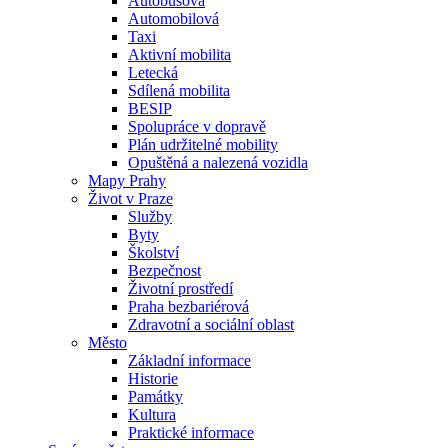
Autobusová
Automobilová
Taxi
Aktivní mobilita
Letecká
Sdílená mobilita
BESIP
Spolupráce v dopravě
Plán udržitelné mobility
Opuštěná a nalezená vozidla
Mapy Prahy
Život v Praze
Služby
Byty
Školství
Bezpečnost
Životní prostředí
Praha bezbariérová
Zdravotní a sociální oblast
Město
Základní informace
Historie
Památky
Kultura
Praktické informace