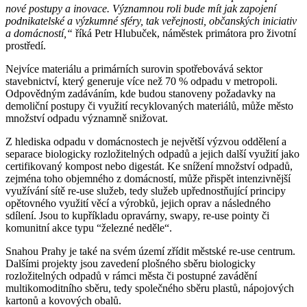
nové postupy a inovace. Významnou roli bude mít jak zapojení
podnikatelské a výzkumné sféry, tak veřejnosti, občanských iniciativ
a domácností,“
říká Petr Hlubuček, náměstek primátora pro životní
prostředí.
Nejvíce materiálu a primárních surovin spotřebovává sektor
stavebnictví, který generuje více než 70 % odpadu v metropoli.
Odpovědným zadáváním, kde budou stanoveny požadavky na
demoliční postupy či využití recyklovaných materiálů, může město
množství odpadu významně snižovat.
Z hlediska odpadu v domácnostech je největší výzvou oddělení a
separace biologicky rozložitelných odpadů a jejich další využití jako
certifikovaný kompost nebo digestát. Ke snížení množství odpadů,
zejména toho objemného z domácností, může přispět intenzivnější
využívání sítě re-use služeb, tedy služeb upřednostňující principy
opětovného využití věcí a výrobků, jejich oprav a následného
sdílení. Jsou to kupříkladu opravárny, swapy, re-use pointy či
komunitní akce typu “železné neděle“.
Snahou Prahy je také na svém území zřídit městské re-use centrum.
Dalšími projekty jsou zavedení plošného sběru biologicky
rozložitelných odpadů v rámci města či postupné zavádění
multikomoditního sběru, tedy společného sběru plastů, nápojových
kartonů a kovových obalů.