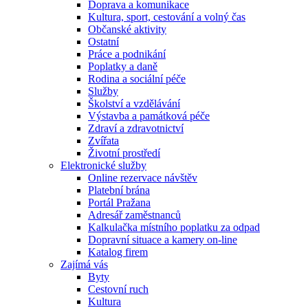
Doprava a komunikace
Kultura, sport, cestování a volný čas
Občanské aktivity
Ostatní
Práce a podnikání
Poplatky a daně
Rodina a sociální péče
Služby
Školství a vzdělávání
Výstavba a památková péče
Zdraví a zdravotnictví
Zvířata
Životní prostředí
Elektronické služby
Online rezervace návštěv
Platební brána
Portál Pražana
Adresář zaměstnanců
Kalkulačka místního poplatku za odpad
Dopravní situace a kamery on-line
Katalog firem
Zajímá vás
Byty
Cestovní ruch
Kultura