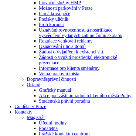
Inovační služby HMP
Možnosti parkování v Praze
Památková péče
Pražský uličník
Proti korupci
Uznávání rovnocennosti a nostrifikace
vysvědčení vydaných zahraničními školami
Regulace venkovní reklamy
Označování ulic a domů
Žádost o vyjádření k existenci sítí
Žádosti o využití prostředků elektronické
prezentace
Informace pro klienta směnárny
Volná pracovní místa
Dopravněsprávní činnosti
Ostatní
Grafický manuál
Akce pod záštitou radních hlavního města Prahy
Studentská právní poradna
Co dělat v Praze
Kontakty
Magistrát
Úřední hodiny
Podatelna
Pražské kontaktní centrum