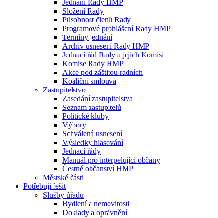
Jednání Rady HMP
Složení Rady
Působnost členů Rady
Programové prohlášení Rady HMP
Termíny jednání
Archiv usnesení Rady HMP
Jednací řád Rady a jejích Komisí
Komise Rady HMP
Akce pod záštitou radních
Koaliční smlouva
Zastupitelstvo
Zasedání zastupitelstva
Seznam zastupitelů
Politické kluby
Výbory
Schválená usnesení
Výsledky hlasování
Jednací řády
Manuál pro interpelující občany
Čestné občanství HMP
Městské části
Potřebuji řešit
Služby úřadu
Bydlení a nemovitosti
Doklady a oprávnění