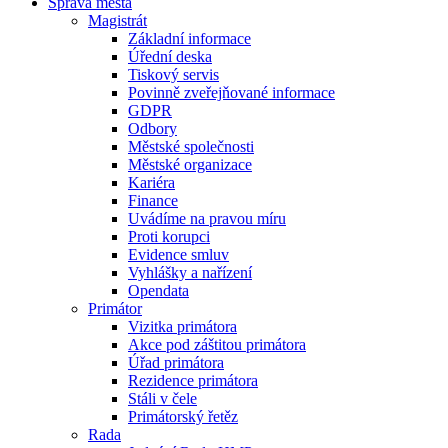
Správa města
Magistrát
Základní informace
Úřední deska
Tiskový servis
Povinně zveřejňované informace
GDPR
Odbory
Městské společnosti
Městské organizace
Kariéra
Finance
Uvádíme na pravou míru
Proti korupci
Evidence smluv
Vyhlášky a nařízení
Opendata
Primátor
Vizitka primátora
Akce pod záštitou primátora
Úřad primátora
Rezidence primátora
Stáli v čele
Primátorský řetěz
Rada