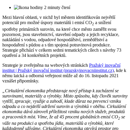
2 minuty čtení
Mezi hlavní oblasti, v nichž byl městem identifikován největší
potenciál pro možné úspory materiálů i emisí CO
a snížení
2
spotřeby primárních surovin, na které chce město zaměřit svou
pozornost, jsou stavebnictví, stavební odpady a jejich recyklace,
nakládání s vodou, odpadové hospodářství, zemědělství a
hospodaření s půdou a s tím spojená potravinová produkce.
Strategie přichází v celkem sedmi tematických cílech s návrhy 73
opatření a 34 konkrétních projektů.
Strategie je zveřejněna na webových stránkách
Pražský inovační
institut | Pražský inovační institut (prazskyinovacniinstitut.cz)
, kde k
němu laická a odborná veřejnost může až do 16. listopadu 2021
vznášet připomínky.
„Cirkulární ekonomika představuje nový přístup k zacházení se
surovinami, materiály a výrobky. Místo způsobu, kdy člověk suroviny
vytěží, zpracuje, využije a zahodí, klade důraz na prevenci vzniku
odpadu a co nejdelší udržení surovin a výrobků v oběhu. Cirkulární
ekonomika dává zároveň příležitost vzniku nových služeb, produktů
a pracovních míst.
Víme, že až 45 procent globálních emisí CO
se
2
váže na produkci a spotřebu jídla, materiálů a výrobků, které
každodenně užíváme. Cirkulární ekonomika otevírá prostor pro