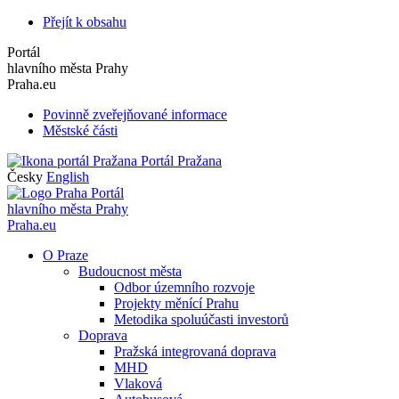
Přejít k obsahu
Portál
hlavního města Prahy
Praha.eu
Povinně zveřejňované informace
Městské části
Portál Pražana
Česky
English
Portál
hlavního města Prahy
Praha.eu
O Praze
Budoucnost města
Odbor územního rozvoje
Projekty měnící Prahu
Metodika spoluúčasti investorů
Doprava
Pražská integrovaná doprava
MHD
Vlaková