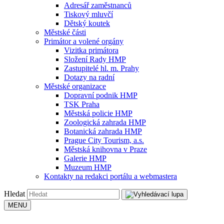
Adresář zaměstnanců
Tiskový mluvčí
Dětský koutek
Městské části
Primátor a volené orgány
Vizitka primátora
Složení Rady HMP
Zastupitelé hl. m. Prahy
Dotazy na radní
Městské organizace
Dopravní podnik HMP
TSK Praha
Městská policie HMP
Zoologická zahrada HMP
Botanická zahrada HMP
Prague City Tourism, a.s.
Městská knihovna v Praze
Galerie HMP
Muzeum HMP
Kontakty na redakci portálu a webmastera
Hledat
MENU