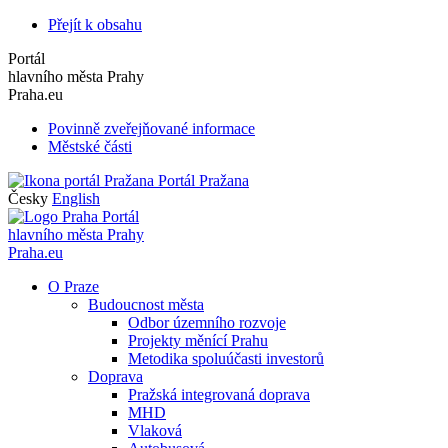
Přejít k obsahu
Portál
hlavního města Prahy
Praha.eu
Povinně zveřejňované informace
Městské části
Portál Pražana
Česky
English
Portál
hlavního města Prahy
Praha.eu
O Praze
Budoucnost města
Odbor územního rozvoje
Projekty měnící Prahu
Metodika spoluúčasti investorů
Doprava
Pražská integrovaná doprava
MHD
Vlaková