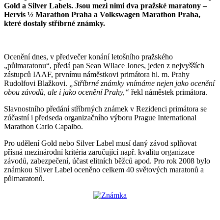
Gold a Silver Labels. Jsou mezi nimi dva pražské maratony –
Hervis ½ Marathon Praha a Volkswagen Marathon Praha,
které dostaly stříbrné známky.
Ocenění dnes, v předvečer konání letošního pražského
„půlmaratonu“, předá pan Sean Wllace Jones, jeden z nejvyšších
zástupců IAAF, prvnímu náměstkovi primátora hl. m. Prahy
Rudolfovi Blažkovi.
„Stříbrné známky vnímáme nejen jako ocenění
obou závodů, ale i jako ocenění Prahy,“
řekl náměstek primátora.
Slavnostního předání stříbrných známek v Rezidenci primátora se
zúčastní i předseda organizačního výboru Prague International
Marathon Carlo Capalbo.
Pro udělení Gold nebo Silver Label musí daný závod splňovat
přísná mezinárodní kritéria zaručující např. kvalitu organizace
závodů, zabezpečení, účast elitních běžců apod. Pro rok 2008 bylo
známkou Silver Label oceněno celkem 40 světových maratonů a
půlmaratonů.