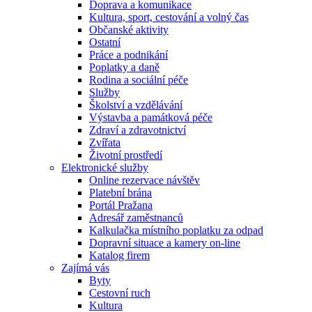
Doprava a komunikace
Kultura, sport, cestování a volný čas
Občanské aktivity
Ostatní
Práce a podnikání
Poplatky a daně
Rodina a sociální péče
Služby
Školství a vzdělávání
Výstavba a památková péče
Zdraví a zdravotnictví
Zvířata
Životní prostředí
Elektronické služby
Online rezervace návštěv
Platební brána
Portál Pražana
Adresář zaměstnanců
Kalkulačka místního poplatku za odpad
Dopravní situace a kamery on-line
Katalog firem
Zajímá vás
Byty
Cestovní ruch
Kultura