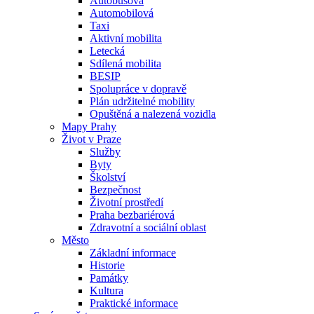
Autobusová
Automobilová
Taxi
Aktivní mobilita
Letecká
Sdílená mobilita
BESIP
Spolupráce v dopravě
Plán udržitelné mobility
Opuštěná a nalezená vozidla
Mapy Prahy
Život v Praze
Služby
Byty
Školství
Bezpečnost
Životní prostředí
Praha bezbariérová
Zdravotní a sociální oblast
Město
Základní informace
Historie
Památky
Kultura
Praktické informace