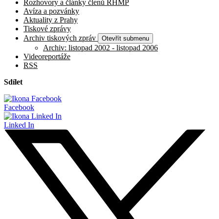
Rozhovory a články členů RHMP
Avíza a pozvánky
Aktuality z Prahy
Tiskové zprávy
Archiv tiskových zpráv
Otevřít submenu
Archiv: listopad 2002 - listopad 2006
Videoreportáže
RSS
Sdílet
Facebook
Linked In