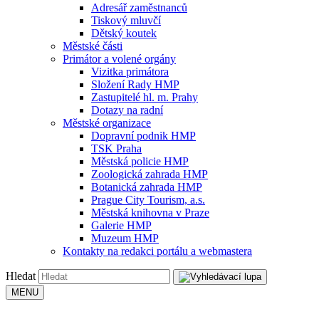
Adresář zaměstnanců
Tiskový mluvčí
Dětský koutek
Městské části
Primátor a volené orgány
Vizitka primátora
Složení Rady HMP
Zastupitelé hl. m. Prahy
Dotazy na radní
Městské organizace
Dopravní podnik HMP
TSK Praha
Městská policie HMP
Zoologická zahrada HMP
Botanická zahrada HMP
Prague City Tourism, a.s.
Městská knihovna v Praze
Galerie HMP
Muzeum HMP
Kontakty na redakci portálu a webmastera
Hledat
MENU