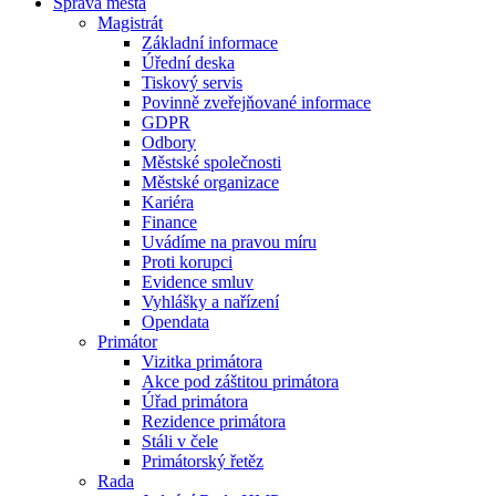
Správa města
Magistrát
Základní informace
Úřední deska
Tiskový servis
Povinně zveřejňované informace
GDPR
Odbory
Městské společnosti
Městské organizace
Kariéra
Finance
Uvádíme na pravou míru
Proti korupci
Evidence smluv
Vyhlášky a nařízení
Opendata
Primátor
Vizitka primátora
Akce pod záštitou primátora
Úřad primátora
Rezidence primátora
Stáli v čele
Primátorský řetěz
Rada