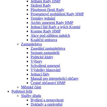
Jednání Rady HMP
Složení Rady
Působnost členů Rady
Programové prohlášení Rady HMP
Termíny jednání
Archiv usnesení Rady HMP
Jednací řád Rady a jejích Komisí
Komise Rady HMP
Akce pod záštitou radních
Koaliční smlouva
Zastupitelstvo
Zasedání zastupitelstva
Seznam zastupitelů
Politické kluby
Výbory
Schválená usnesení
Výsledky hlasování
Jednací řády
Manuál pro interpelující občany
Čestné občanství HMP
Městské části
Potřebuji řešit
Služby úřadu
Bydlení a nemovitosti
Doklady a oprávnění