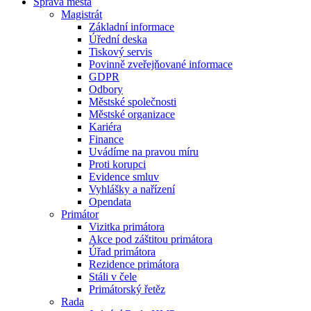
Správa města
Magistrát
Základní informace
Úřední deska
Tiskový servis
Povinně zveřejňované informace
GDPR
Odbory
Městské společnosti
Městské organizace
Kariéra
Finance
Uvádíme na pravou míru
Proti korupci
Evidence smluv
Vyhlášky a nařízení
Opendata
Primátor
Vizitka primátora
Akce pod záštitou primátora
Úřad primátora
Rezidence primátora
Stáli v čele
Primátorský řetěz
Rada