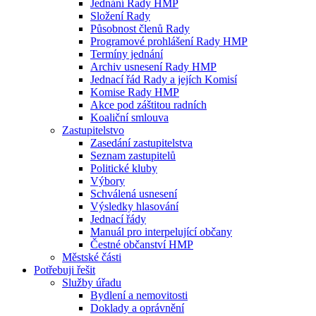
Jednání Rady HMP
Složení Rady
Působnost členů Rady
Programové prohlášení Rady HMP
Termíny jednání
Archiv usnesení Rady HMP
Jednací řád Rady a jejích Komisí
Komise Rady HMP
Akce pod záštitou radních
Koaliční smlouva
Zastupitelstvo
Zasedání zastupitelstva
Seznam zastupitelů
Politické kluby
Výbory
Schválená usnesení
Výsledky hlasování
Jednací řády
Manuál pro interpelující občany
Čestné občanství HMP
Městské části
Potřebuji řešit
Služby úřadu
Bydlení a nemovitosti
Doklady a oprávnění