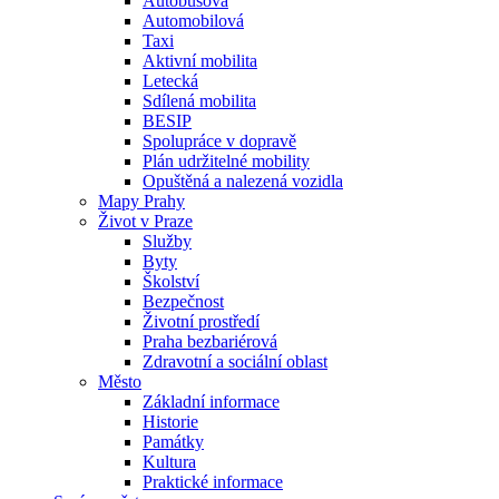
Autobusová
Automobilová
Taxi
Aktivní mobilita
Letecká
Sdílená mobilita
BESIP
Spolupráce v dopravě
Plán udržitelné mobility
Opuštěná a nalezená vozidla
Mapy Prahy
Život v Praze
Služby
Byty
Školství
Bezpečnost
Životní prostředí
Praha bezbariérová
Zdravotní a sociální oblast
Město
Základní informace
Historie
Památky
Kultura
Praktické informace