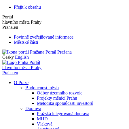
Přejít k obsahu
Portál
hlavního města Prahy
Praha.eu
Povinně zveřejňované informace
Městské části
Portál Pražana
Česky
English
Portál
hlavního města Prahy
Praha.eu
O Praze
Budoucnost města
Odbor územního rozvoje
Projekty měnící Prahu
Metodika spoluúčasti investorů
Doprava
Pražská integrovaná doprava
MHD
Vlaková