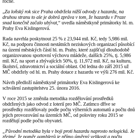
ročně.
„
Za loňský rok sice Praha obdržela nižší odvody z hazardu, na
druhou stranu to ale je dobrá zpráva v tom, že hazardu v Praze
snad konečně začalo ubývat,
“ uvedla náměstkyně primátorky hl. m.
Prahy Eva Kislingerová.
Rada navrhla poskytnout 25 % z 23,944 mil. Kč, tedy 5,986 mil.
Kč, na podporu činnosti nestátních neziskových organizací působící
na území městských částí hl. m. Prahy, které zajišťují dlouhodobě
organizovanou sportovní výchovu mládeže, dalších 25%, tj. 5,986
mil. Kč, na sport a zbývajících 50%, tj. 11,972 mil. Kč, na kulturu,
školství, zdravotnictví a sociální oblast. Od ledna do září 2015 už
MČ obdržely od hl. m. Prahy dotace z hazardu ve výši 276 mil. Kč.
Návrh předloží náměstkyně primátorky Eva Kislingerová ke
schválení zastupitelstvu 25. února 2016.
V roce 2015 se změnila metodika rozdělování prostředků
obdržených jako odvod z loterií pro MČ. Zatímco dříve se
prostředky rozdělovaly podle počtu výherních automatů a počtu dnů
jejich provozování na územích MČ, od poloviny roku 2015 se
rozdělují podle počtu obyvatel.
„Původní metodika byla v boji proti hazardu naprosto nelogická. Je
zřejmé, že poměr gamblerů je přímo úměrný velikosti a počtu