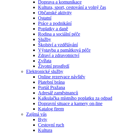
Doprava a komunikace
Kultura, sport, cestování a volný čas
Občanské aktivity
Ostatní
Práce a podnikání
Poplatky a daně
Rodina a sociální péče
Služby
Školství a vzdělávání
Výstavba a památková péče
Zdraví a zdravotnictví
Zvířata
Životní prostředí
Elektronické služby
Online rezervace návštěv
Platební brána
Portál Pražana
Adresář zaměstnanců
Kalkulačka místního poplatku za odpad
Dopravní situace a kamery on-line
Katalog firem
Zajímá vás
Byty
Cestovní ruch
Kultura