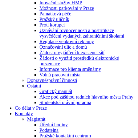
Inovační služby HMP
Možnosti parkování v Praze
Památková péče
Pražský uličník
Proti korupci
Uznávání rovnocennosti a nostrifikace
vysvědčení vydaných zahraničními školami
Regulace venkovní reklamy
Označování ulic a domů
Žádost o vyjádření k existenci sítí
Žádosti o využití prostředků elektronické
prezentace
Informace pro klienta směnárny
Volná pracovní místa
Dopravněsprávní činnosti
Ostatní
Grafický manuál
Akce pod záštitou radních hlavního města Prahy
Studentská právní poradna
Co dělat v Praze
Kontakty
Magistrát
Úřední hodiny
Podatelna
Pražské kontaktní centrum