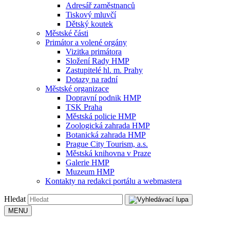
Adresář zaměstnanců
Tiskový mluvčí
Dětský koutek
Městské části
Primátor a volené orgány
Vizitka primátora
Složení Rady HMP
Zastupitelé hl. m. Prahy
Dotazy na radní
Městské organizace
Dopravní podnik HMP
TSK Praha
Městská policie HMP
Zoologická zahrada HMP
Botanická zahrada HMP
Prague City Tourism, a.s.
Městská knihovna v Praze
Galerie HMP
Muzeum HMP
Kontakty na redakci portálu a webmastera
Hledat
MENU