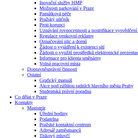
Inovační služby HMP
Možnosti parkování v Praze
Památková péče
Pražský uličník
Proti korupci
Uznávání rovnocennosti a nostrifikace vysvědčen
Regulace venkovní reklamy
Označování ulic a domů
Žádost o vyjádření k existenci sítí
Žádosti o využití prostředků elektronické prezenta
Informace pro klienta směnárny
Volná pracovní místa
Dopravněsprávní činnosti
Ostatní
Grafický manuál
Akce pod záštitou radních hlavního města Prahy
Studentská právní poradna
Co dělat v Praze
Kontakty
Magistrát
Úřední hodiny
Podatelna
Pražské kontaktní centrum
Adresář zaměstnanců
Tiskový mluvčí