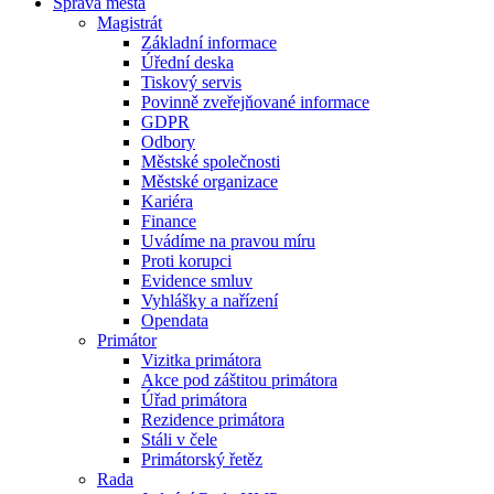
Správa města
Magistrát
Základní informace
Úřední deska
Tiskový servis
Povinně zveřejňované informace
GDPR
Odbory
Městské společnosti
Městské organizace
Kariéra
Finance
Uvádíme na pravou míru
Proti korupci
Evidence smluv
Vyhlášky a nařízení
Opendata
Primátor
Vizitka primátora
Akce pod záštitou primátora
Úřad primátora
Rezidence primátora
Stáli v čele
Primátorský řetěz
Rada