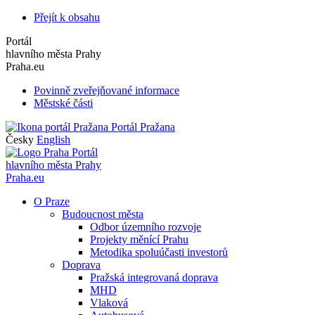
Přejít k obsahu
Portál
hlavního města Prahy
Praha.eu
Povinně zveřejňované informace
Městské části
Portál Pražana
Česky
English
Portál
hlavního města Prahy
Praha.eu
O Praze
Budoucnost města
Odbor územního rozvoje
Projekty měnící Prahu
Metodika spoluúčasti investorů
Doprava
Pražská integrovaná doprava
MHD
Vlaková