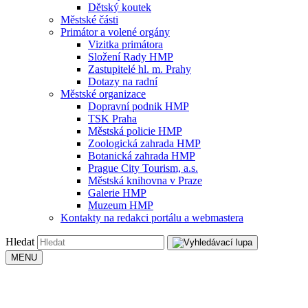
Dětský koutek
Městské části
Primátor a volené orgány
Vizitka primátora
Složení Rady HMP
Zastupitelé hl. m. Prahy
Dotazy na radní
Městské organizace
Dopravní podnik HMP
TSK Praha
Městská policie HMP
Zoologická zahrada HMP
Botanická zahrada HMP
Prague City Tourism, a.s.
Městská knihovna v Praze
Galerie HMP
Muzeum HMP
Kontakty na redakci portálu a webmastera
Hledat
MENU