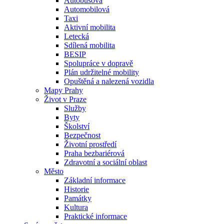
Autobusová
Automobilová
Taxi
Aktivní mobilita
Letecká
Sdílená mobilita
BESIP
Spolupráce v dopravě
Plán udržitelné mobility
Opuštěná a nalezená vozidla
Mapy Prahy
Život v Praze
Služby
Byty
Školství
Bezpečnost
Životní prostředí
Praha bezbariérová
Zdravotní a sociální oblast
Město
Základní informace
Historie
Památky
Kultura
Praktické informace