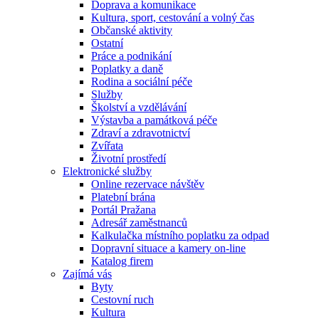
Doprava a komunikace
Kultura, sport, cestování a volný čas
Občanské aktivity
Ostatní
Práce a podnikání
Poplatky a daně
Rodina a sociální péče
Služby
Školství a vzdělávání
Výstavba a památková péče
Zdraví a zdravotnictví
Zvířata
Životní prostředí
Elektronické služby
Online rezervace návštěv
Platební brána
Portál Pražana
Adresář zaměstnanců
Kalkulačka místního poplatku za odpad
Dopravní situace a kamery on-line
Katalog firem
Zajímá vás
Byty
Cestovní ruch
Kultura