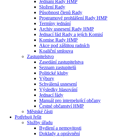
Jednání Rady HMP
Složení Rady
Působnost členů Rady
Programové prohlášení Rady HMP
Termíny jednání
Archiv usnesení Rady HMP
Jednací řád Rady a jejích Komisí
Komise Rady HMP
Akce pod záštitou radních
Koaliční smlouva
Zastupitelstvo
Zasedání zastupitelstva
Seznam zastupitelů
Politické kluby
Výbory
Schválená usnesení
Výsledky hlasování
Jednací řády
Manuál pro interpelující občany
Čestné občanství HMP
Městské části
Potřebuji řešit
Služby úřadu
Bydlení a nemovitosti
Doklady a oprávnění