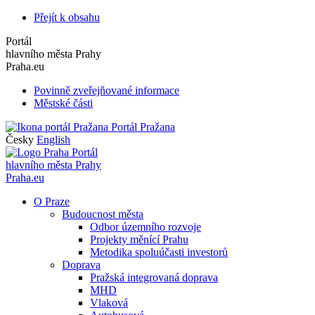
Přejít k obsahu
Portál
hlavního města Prahy
Praha.eu
Povinně zveřejňované informace
Městské části
Portál Pražana
Česky
English
Portál
hlavního města Prahy
Praha.eu
O Praze
Budoucnost města
Odbor územního rozvoje
Projekty měnící Prahu
Metodika spoluúčasti investorů
Doprava
Pražská integrovaná doprava
MHD
Vlaková