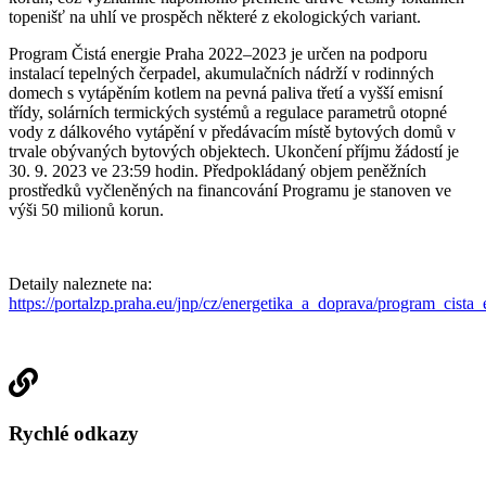
topenišť na uhlí ve prospěch některé z ekologických variant.
Program Čistá energie Praha 2022–2023 je určen na podporu
instalací tepelných čerpadel, akumulačních nádrží v rodinných
domech s vytápěním kotlem na pevná paliva třetí a vyšší emisní
třídy, solárních termických systémů a regulace parametrů otopné
vody z dálkového vytápění v předávacím místě bytových domů v
trvale obývaných bytových objektech. Ukončení příjmu žádostí je
30. 9. 2023 ve 23:59 hodin. Předpokládaný objem peněžních
prostředků vyčleněných na financování Programu je stanoven ve
výši 50 milionů korun.
Detaily naleznete na:
https://portalzp.praha.eu/jnp/cz/energetika_a_doprava/program_cista
Rychlé odkazy