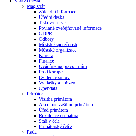
Správa města
Magistrát
Základní informace
Úřední deska
Tiskový servis
Povinně zveřejňované informace
GDPR
Odbory
Městské společnosti
Městské organizace
Kariéra
Finance
Uvádíme na pravou míru
Proti korupci
Evidence smluv
Vyhlášky a nařízení
Opendata
Primátor
Vizitka primátora
Akce pod záštitou primátora
Úřad primátora
Rezidence primátora
Stáli v čele
Primátorský řetěz
Rada