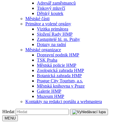
Adresář zaměstnanců
Tiskový mluvčí
Dětský koutek
Městské části
Primátor a volené orgány
Vizitka primátora
Složení Rady HMP
Zastupitelé hl. m. Prahy
Dotazy na radní
Městské organizace
Dopravní podnik HMP
TSK Praha
Městská policie HMP
Zoologická zahrada HMP
Botanická zahrada HMP
Prague City Tourism, a.s.
Městská knihovna v Praze
Galerie HMP
Muzeum HMP
Kontakty na redakci portálu a webmastera
Hledat
MENU