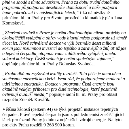
plně ve shodě s tímto závazkem. Praha za dobu trvání dotačního
programu již podpořila desetitisíce domácností a naše podpora
bude pokračovat i v následujících letech,“
říká náměstkyně
primátora hl. m. Prahy pro životní prostředí a klimatický plán Jana
Komrsková.
„Zlepšení ovzduší v Praze je naším dlouhodobým cílem, projekty na
ekologičtější vytápění a ohřev vody hlavní město podporuje už téměř
třicet let. Nově schválené dotace ve výši bezmála deset milionů
korun jsou rozumnou investicí do lepšího a zdravějšího žití, ať už jde
o tepelná čerpadla, otopnou vodu z dálkového vytápění, anebo
solární kolektory. Čistší vzduch je naším společným zájmem,“
doplňuje primátor hl. m. Prahy Bohuslav Svoboda.
„Praha dbá na zvyšování kvality ovzduší. Tato péče je umocněna
současnou energetickou krizí. Jsem rád, že podporujeme moderní a
udržitelnou energetiku. Dotace v programu Čistá energie jsou
aktuálně velkým přínosem pro čisté technologie, které pozitivně
ovlivňují ovzduší města,“
popisuje radní hl. m. Prahy pro oblast
rozpočtu Zdeněk Kovářík.
Většina žádostí (celkem 94) se týká projektů instalace tepelných
čerpadel. Právě tepelná čerpadla jsou z pohledu emisí znečišťujících
látek pro území Prahy jedním z nejčistších zdrojů energie. Na tyto
projekty Praha rozdělí 9 268 900 korun.