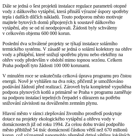
Dále se jedná o šest projektů instalace regulace parametrů otopné
vody z dálkového vytápění, která přináší výrazné úspory spotřeby
tepla i dalších dílčích nákladů. Touto podporou město motivuje
majitele bytových domů připojených k soustavě dálkového
vytápění, aby se od ní neodpojovali. Žádosti byly schváleny
v celkovém objemu 600 000 korun.
Poslední dva schválené projekty se týkají instalace solárního
termického systému. V zásadě se jedná o solární kolektory na ohřev
vody a přitápění, které snižují spotřebu plynu nebo elektřiny na
ohřev vody především v období mimo topnou sezónu. Celkem
Praha podpoří tyto žádosti 100 000 korunami.
V minulém roce se uskutečnila celková úprava programu pro čistou
energii. Nově je vyhlášen na dva roky, přičemž je umožňováno
podávání žádostí před realizací. Zároveň byla kompletně vypuštěna
podpora plynových kotlů a primárně se Praha v programu zaměřuje
na podporu instalací tepelných čerpadel s důrazem na potřebu
snižování závislosti na dováženém zemním plynu.
Hlavní město v rámci zlepšování životního prostředí poskytuje
dotace na projekty ekologického vytápění a ohřevu vody v
domácnostech již od roku 1994. Za celou dobu trvání podpořilo
město přibližně 54 tisíc domácností částkou větší než 670 milionů
korun, což významně napomohlo přeměně drtivé většiny lokálních