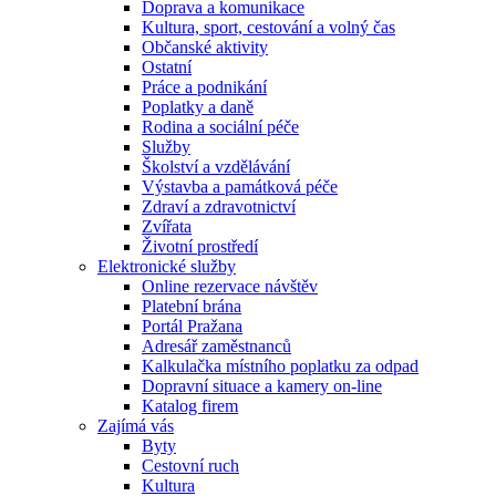
Doprava a komunikace
Kultura, sport, cestování a volný čas
Občanské aktivity
Ostatní
Práce a podnikání
Poplatky a daně
Rodina a sociální péče
Služby
Školství a vzdělávání
Výstavba a památková péče
Zdraví a zdravotnictví
Zvířata
Životní prostředí
Elektronické služby
Online rezervace návštěv
Platební brána
Portál Pražana
Adresář zaměstnanců
Kalkulačka místního poplatku za odpad
Dopravní situace a kamery on-line
Katalog firem
Zajímá vás
Byty
Cestovní ruch
Kultura