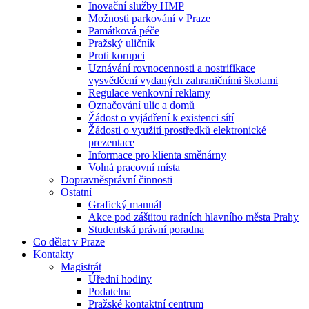
Inovační služby HMP
Možnosti parkování v Praze
Památková péče
Pražský uličník
Proti korupci
Uznávání rovnocennosti a nostrifikace
vysvědčení vydaných zahraničními školami
Regulace venkovní reklamy
Označování ulic a domů
Žádost o vyjádření k existenci sítí
Žádosti o využití prostředků elektronické
prezentace
Informace pro klienta směnárny
Volná pracovní místa
Dopravněsprávní činnosti
Ostatní
Grafický manuál
Akce pod záštitou radních hlavního města Prahy
Studentská právní poradna
Co dělat v Praze
Kontakty
Magistrát
Úřední hodiny
Podatelna
Pražské kontaktní centrum