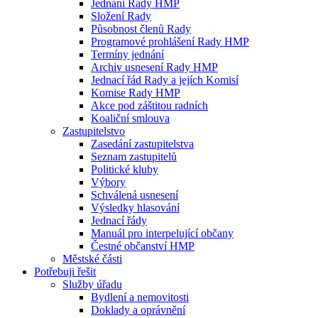
Jednání Rady HMP
Složení Rady
Působnost členů Rady
Programové prohlášení Rady HMP
Termíny jednání
Archiv usnesení Rady HMP
Jednací řád Rady a jejích Komisí
Komise Rady HMP
Akce pod záštitou radních
Koaliční smlouva
Zastupitelstvo
Zasedání zastupitelstva
Seznam zastupitelů
Politické kluby
Výbory
Schválená usnesení
Výsledky hlasování
Jednací řády
Manuál pro interpelující občany
Čestné občanství HMP
Městské části
Potřebuji řešit
Služby úřadu
Bydlení a nemovitosti
Doklady a oprávnění