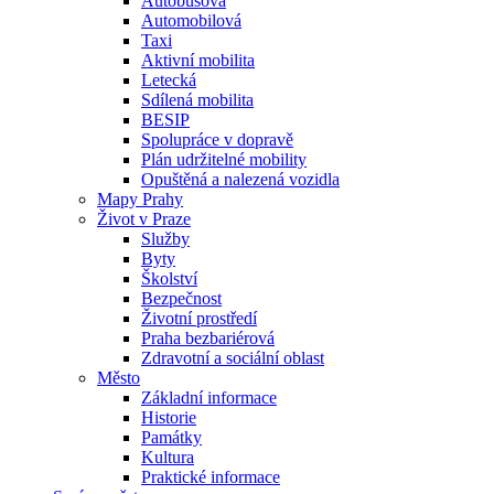
Autobusová
Automobilová
Taxi
Aktivní mobilita
Letecká
Sdílená mobilita
BESIP
Spolupráce v dopravě
Plán udržitelné mobility
Opuštěná a nalezená vozidla
Mapy Prahy
Život v Praze
Služby
Byty
Školství
Bezpečnost
Životní prostředí
Praha bezbariérová
Zdravotní a sociální oblast
Město
Základní informace
Historie
Památky
Kultura
Praktické informace