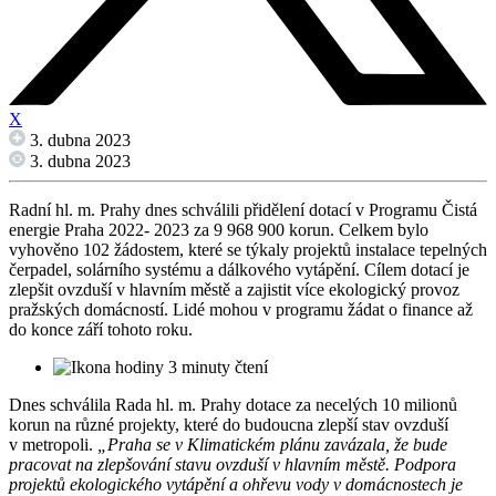
X
3. dubna 2023
3. dubna 2023
Radní hl. m. Prahy dnes schválili přidělení dotací v Programu Čistá
energie Praha 2022- 2023 za 9 968 900 korun. Celkem bylo
vyhověno 102 žádostem, které se týkaly projektů instalace tepelných
čerpadel, solárního systému a dálkového vytápění. Cílem dotací je
zlepšit ovzduší v hlavním městě a zajistit více ekologický provoz
pražských domácností. Lidé mohou v programu žádat o finance až
do konce září tohoto roku.
3 minuty čtení
Dnes schválila Rada hl. m. Prahy dotace za necelých 10 milionů
korun na různé projekty, které do budoucna zlepší stav ovzduší
v metropoli.
„Praha se v Klimatickém plánu zavázala, že bude
pracovat na zlepšování stavu ovzduší v hlavním městě. Podpora
projektů ekologického vytápění a ohřevu vody v domácnostech je