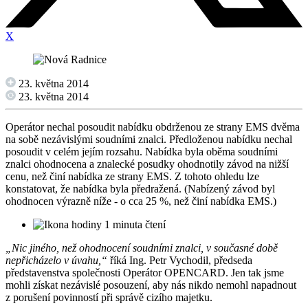
X
23. května 2014
23. května 2014
Operátor nechal posoudit nabídku obdrženou ze strany EMS dvěma
na sobě nezávislými soudními znalci. Předloženou nabídku nechal
posoudit v celém jejím rozsahu. Nabídka byla oběma soudními
znalci ohodnocena a znalecké posudky ohodnotily závod na nižší
cenu, než činí nabídka ze strany EMS. Z tohoto ohledu lze
konstatovat, že nabídka byla předražená. (Nabízený závod byl
ohodnocen výrazně níže - o cca 25 %, než činí nabídka EMS.)
1 minuta čtení
„Nic jiného, než ohodnocení soudními znalci, v současné době
nepřicházelo v úvahu,“
říká Ing. Petr Vychodil, předseda
představenstva společnosti Operátor OPENCARD. Jen tak jsme
mohli získat nezávislé posouzení, aby nás nikdo nemohl napadnout
z porušení povinností při správě cizího majetku.