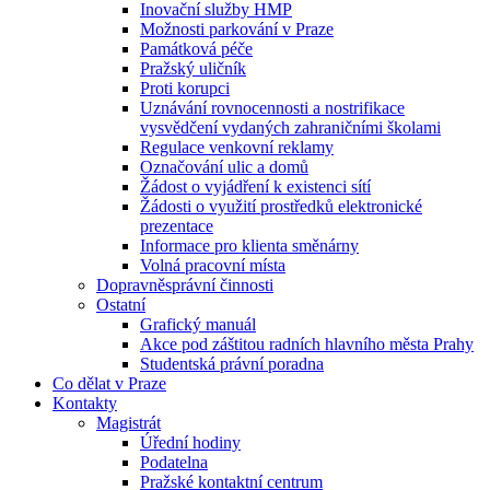
Inovační služby HMP
Možnosti parkování v Praze
Památková péče
Pražský uličník
Proti korupci
Uznávání rovnocennosti a nostrifikace
vysvědčení vydaných zahraničními školami
Regulace venkovní reklamy
Označování ulic a domů
Žádost o vyjádření k existenci sítí
Žádosti o využití prostředků elektronické
prezentace
Informace pro klienta směnárny
Volná pracovní místa
Dopravněsprávní činnosti
Ostatní
Grafický manuál
Akce pod záštitou radních hlavního města Prahy
Studentská právní poradna
Co dělat v Praze
Kontakty
Magistrát
Úřední hodiny
Podatelna
Pražské kontaktní centrum