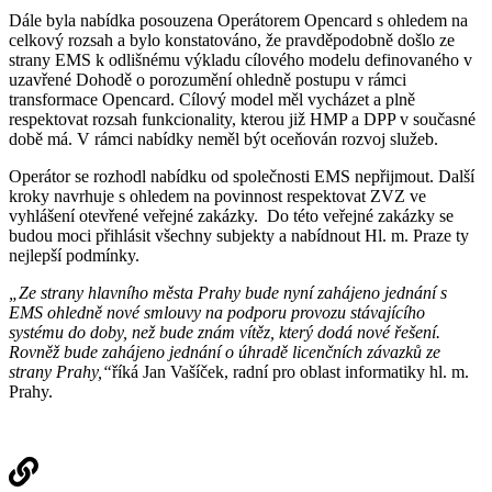
Dále byla nabídka posouzena Operátorem Opencard s ohledem na
celkový rozsah a bylo konstatováno, že pravděpodobně došlo ze
strany EMS k odlišnému výkladu cílového modelu definovaného v
uzavřené Dohodě o porozumění ohledně postupu v rámci
transformace Opencard. Cílový model měl vycházet a plně
respektovat rozsah funkcionality, kterou již HMP a DPP v současné
době má. V rámci nabídky neměl být oceňován rozvoj služeb.
Operátor se rozhodl nabídku od společnosti EMS nepřijmout. Další
kroky navrhuje s ohledem na povinnost respektovat ZVZ ve
vyhlášení otevřené veřejné zakázky. Do této veřejné zakázky se
budou moci přihlásit všechny subjekty a nabídnout Hl. m. Praze ty
nejlepší podmínky.
„Ze strany hlavního města Prahy bude nyní zahájeno jednání s
EMS ohledně nové smlouvy na podporu provozu stávajícího
systému do doby, než bude znám vítěz, který dodá nové řešení.
Rovněž bude zahájeno jednání o úhradě licenčních závazků ze
strany Prahy,“
říká Jan Vašíček, radní pro oblast informatiky hl. m.
Prahy.