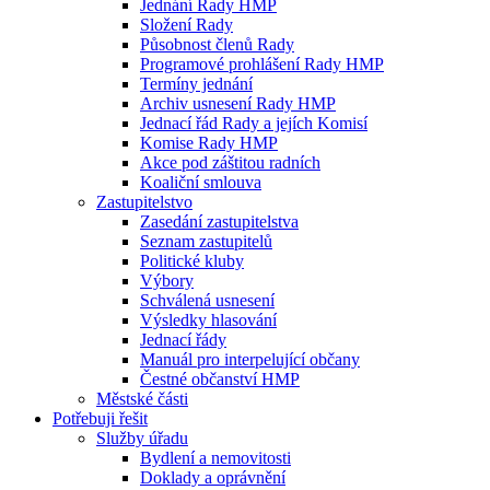
Jednání Rady HMP
Složení Rady
Působnost členů Rady
Programové prohlášení Rady HMP
Termíny jednání
Archiv usnesení Rady HMP
Jednací řád Rady a jejích Komisí
Komise Rady HMP
Akce pod záštitou radních
Koaliční smlouva
Zastupitelstvo
Zasedání zastupitelstva
Seznam zastupitelů
Politické kluby
Výbory
Schválená usnesení
Výsledky hlasování
Jednací řády
Manuál pro interpelující občany
Čestné občanství HMP
Městské části
Potřebuji řešit
Služby úřadu
Bydlení a nemovitosti
Doklady a oprávnění