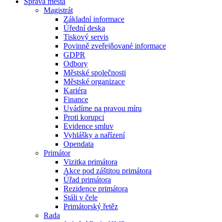
Správa města
Magistrát
Základní informace
Úřední deska
Tiskový servis
Povinně zveřejňované informace
GDPR
Odbory
Městské společnosti
Městské organizace
Kariéra
Finance
Uvádíme na pravou míru
Proti korupci
Evidence smluv
Vyhlášky a nařízení
Opendata
Primátor
Vizitka primátora
Akce pod záštitou primátora
Úřad primátora
Rezidence primátora
Stáli v čele
Primátorský řetěz
Rada