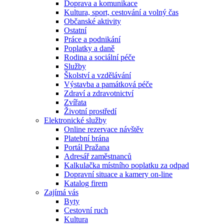
Doprava a komunikace
Kultura, sport, cestování a volný čas
Občanské aktivity
Ostatní
Práce a podnikání
Poplatky a daně
Rodina a sociální péče
Služby
Školství a vzdělávání
Výstavba a památková péče
Zdraví a zdravotnictví
Zvířata
Životní prostředí
Elektronické služby
Online rezervace návštěv
Platební brána
Portál Pražana
Adresář zaměstnanců
Kalkulačka místního poplatku za odpad
Dopravní situace a kamery on-line
Katalog firem
Zajímá vás
Byty
Cestovní ruch
Kultura