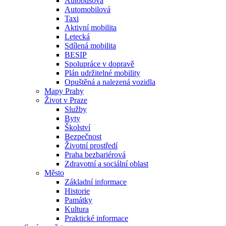
Autobusová
Automobilová
Taxi
Aktivní mobilita
Letecká
Sdílená mobilita
BESIP
Spolupráce v dopravě
Plán udržitelné mobility
Opuštěná a nalezená vozidla
Mapy Prahy
Život v Praze
Služby
Byty
Školství
Bezpečnost
Životní prostředí
Praha bezbariérová
Zdravotní a sociální oblast
Město
Základní informace
Historie
Památky
Kultura
Praktické informace