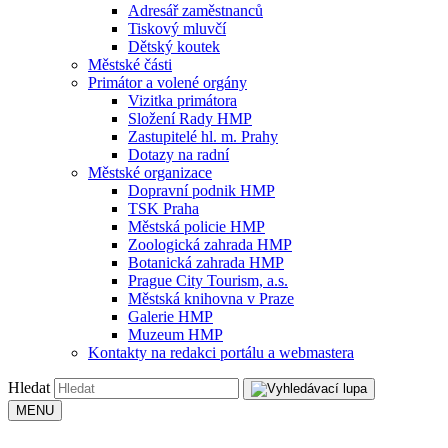
Adresář zaměstnanců
Tiskový mluvčí
Dětský koutek
Městské části
Primátor a volené orgány
Vizitka primátora
Složení Rady HMP
Zastupitelé hl. m. Prahy
Dotazy na radní
Městské organizace
Dopravní podnik HMP
TSK Praha
Městská policie HMP
Zoologická zahrada HMP
Botanická zahrada HMP
Prague City Tourism, a.s.
Městská knihovna v Praze
Galerie HMP
Muzeum HMP
Kontakty na redakci portálu a webmastera
Hledat
MENU