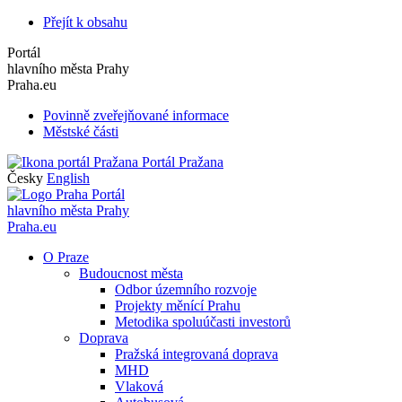
Přejít k obsahu
Portál
hlavního města Prahy
Praha.eu
Povinně zveřejňované informace
Městské části
Portál Pražana
Česky
English
Portál
hlavního města Prahy
Praha.eu
O Praze
Budoucnost města
Odbor územního rozvoje
Projekty měnící Prahu
Metodika spoluúčasti investorů
Doprava
Pražská integrovaná doprava
MHD
Vlaková