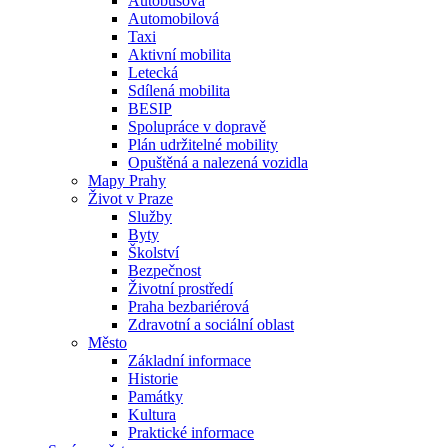
Autobusová
Automobilová
Taxi
Aktivní mobilita
Letecká
Sdílená mobilita
BESIP
Spolupráce v dopravě
Plán udržitelné mobility
Opuštěná a nalezená vozidla
Mapy Prahy
Život v Praze
Služby
Byty
Školství
Bezpečnost
Životní prostředí
Praha bezbariérová
Zdravotní a sociální oblast
Město
Základní informace
Historie
Památky
Kultura
Praktické informace