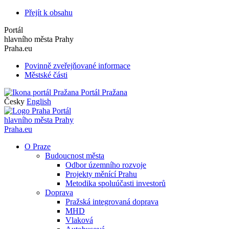
Přejít k obsahu
Portál
hlavního města Prahy
Praha.eu
Povinně zveřejňované informace
Městské části
Portál Pražana
Česky
English
Portál
hlavního města Prahy
Praha.eu
O Praze
Budoucnost města
Odbor územního rozvoje
Projekty měnící Prahu
Metodika spoluúčasti investorů
Doprava
Pražská integrovaná doprava
MHD
Vlaková