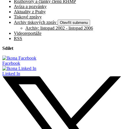
Rozhovory a články členů RHMP
Avíza a pozvánky
Aktuality z Prahy
Tiskové zprávy
Archiv tiskových zpráv
Otevřít submenu
Archiv: listopad 2002 - listopad 2006
Videoreportáže
RSS
Sdílet
Facebook
Linked In