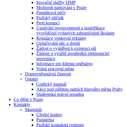
Inovační služby HMP
Možnosti parkování v Praze
Památková péče
Pražský uličník
Proti korupci
Uznávání rovnocennosti a nostrifikace
vysvědčení vydaných zahraničními školami
Regulace venkovní reklamy
Označování ulic a domů
Žádost o vyjádření k existenci sítí
Žádosti o využití prostředků elektronické
prezentace
Informace pro klienta směnárny
Volná pracovní místa
Dopravněsprávní činnosti
Ostatní
Grafický manuál
Akce pod záštitou radních hlavního města Prahy
Studentská právní poradna
Co dělat v Praze
Kontakty
Magistrát
Úřední hodiny
Podatelna
Pražské kontaktní centrum