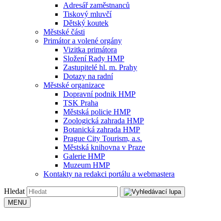
Adresář zaměstnanců
Tiskový mluvčí
Dětský koutek
Městské části
Primátor a volené orgány
Vizitka primátora
Složení Rady HMP
Zastupitelé hl. m. Prahy
Dotazy na radní
Městské organizace
Dopravní podnik HMP
TSK Praha
Městská policie HMP
Zoologická zahrada HMP
Botanická zahrada HMP
Prague City Tourism, a.s.
Městská knihovna v Praze
Galerie HMP
Muzeum HMP
Kontakty na redakci portálu a webmastera
Hledat
MENU