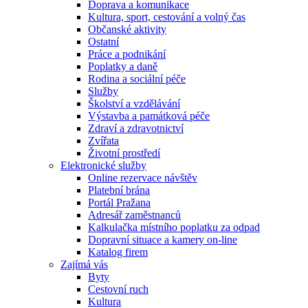
Doprava a komunikace
Kultura, sport, cestování a volný čas
Občanské aktivity
Ostatní
Práce a podnikání
Poplatky a daně
Rodina a sociální péče
Služby
Školství a vzdělávání
Výstavba a památková péče
Zdraví a zdravotnictví
Zvířata
Životní prostředí
Elektronické služby
Online rezervace návštěv
Platební brána
Portál Pražana
Adresář zaměstnanců
Kalkulačka místního poplatku za odpad
Dopravní situace a kamery on-line
Katalog firem
Zajímá vás
Byty
Cestovní ruch
Kultura