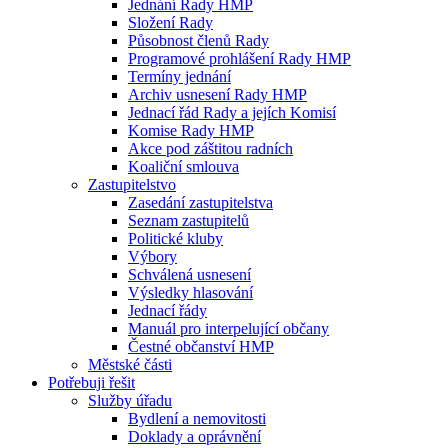
Jednání Rady HMP
Složení Rady
Působnost členů Rady
Programové prohlášení Rady HMP
Termíny jednání
Archiv usnesení Rady HMP
Jednací řád Rady a jejích Komisí
Komise Rady HMP
Akce pod záštitou radních
Koaliční smlouva
Zastupitelstvo
Zasedání zastupitelstva
Seznam zastupitelů
Politické kluby
Výbory
Schválená usnesení
Výsledky hlasování
Jednací řády
Manuál pro interpelující občany
Čestné občanství HMP
Městské části
Potřebuji řešit
Služby úřadu
Bydlení a nemovitosti
Doklady a oprávnění