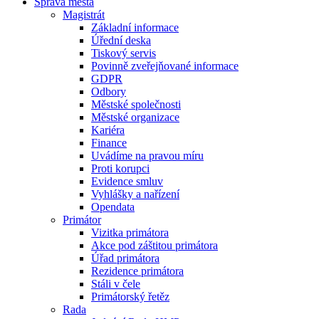
Správa města
Magistrát
Základní informace
Úřední deska
Tiskový servis
Povinně zveřejňované informace
GDPR
Odbory
Městské společnosti
Městské organizace
Kariéra
Finance
Uvádíme na pravou míru
Proti korupci
Evidence smluv
Vyhlášky a nařízení
Opendata
Primátor
Vizitka primátora
Akce pod záštitou primátora
Úřad primátora
Rezidence primátora
Stáli v čele
Primátorský řetěz
Rada