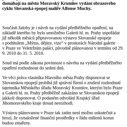
domáhají na městu Moravský Krumlov vydání obrazového
cyklu Slovanská epopej malíře Alfonse Muchy.
Součásti žaloby je i návrh na vydání předběžného opatření, na
základě kterého by bylo umožněno Galerii hl. m. Prahy uspořádat
již několik měsíců připravovanou výstavu Slovanské epopeje
s podtitulem „Mýtus, dějiny, vize“ v prostorách Národní galerie
v Praze ve Veletržním paláci, původně plánovanou v termínu od 29.
9. 2010 do 31. 5. 2010.
Soud má podle zákona povinnost o návrhu na vydání předběžného
opatření rozhodnout do sedmi dnů.
Ve věci práva vlastníka Hlavního města Prahy disponovat se
Slovanskou epopejí probíhá již správní řízení o zrušení rozhodnutí
tajemníka Městského úřadu Moravský Krumlov, kterým bylo Praze
a Galerii hl. m. Prahy předběžně zakázáno se Slovanskou epopejí
jakkoli disponovat. O podaném odvolání Krajský úřad
Jihomoravského kraje dosud nerozhodl.
Výstavu plánovanou v Praze tak zatím není možno uskutečnit a
hrozí, že vynaložené finanční prostředky v řádu milionů korun
budou zmařeny.