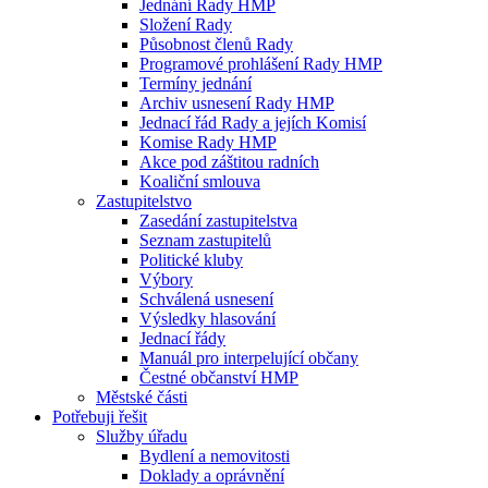
Jednání Rady HMP
Složení Rady
Působnost členů Rady
Programové prohlášení Rady HMP
Termíny jednání
Archiv usnesení Rady HMP
Jednací řád Rady a jejích Komisí
Komise Rady HMP
Akce pod záštitou radních
Koaliční smlouva
Zastupitelstvo
Zasedání zastupitelstva
Seznam zastupitelů
Politické kluby
Výbory
Schválená usnesení
Výsledky hlasování
Jednací řády
Manuál pro interpelující občany
Čestné občanství HMP
Městské části
Potřebuji řešit
Služby úřadu
Bydlení a nemovitosti
Doklady a oprávnění