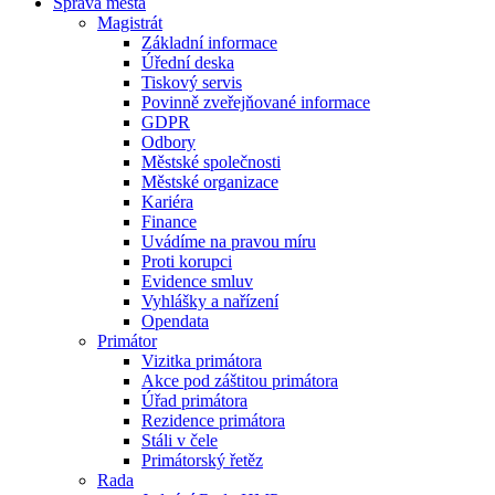
Správa města
Magistrát
Základní informace
Úřední deska
Tiskový servis
Povinně zveřejňované informace
GDPR
Odbory
Městské společnosti
Městské organizace
Kariéra
Finance
Uvádíme na pravou míru
Proti korupci
Evidence smluv
Vyhlášky a nařízení
Opendata
Primátor
Vizitka primátora
Akce pod záštitou primátora
Úřad primátora
Rezidence primátora
Stáli v čele
Primátorský řetěz
Rada