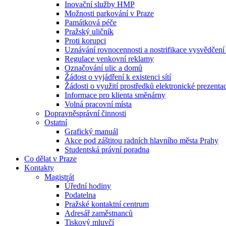
Inovační služby HMP
Možnosti parkování v Praze
Památková péče
Pražský uličník
Proti korupci
Uznávání rovnocennosti a nostrifikace vysvědčen
Regulace venkovní reklamy
Označování ulic a domů
Žádost o vyjádření k existenci sítí
Žádosti o využití prostředků elektronické prezenta
Informace pro klienta směnárny
Volná pracovní místa
Dopravněsprávní činnosti
Ostatní
Grafický manuál
Akce pod záštitou radních hlavního města Prahy
Studentská právní poradna
Co dělat v Praze
Kontakty
Magistrát
Úřední hodiny
Podatelna
Pražské kontaktní centrum
Adresář zaměstnanců
Tiskový mluvčí