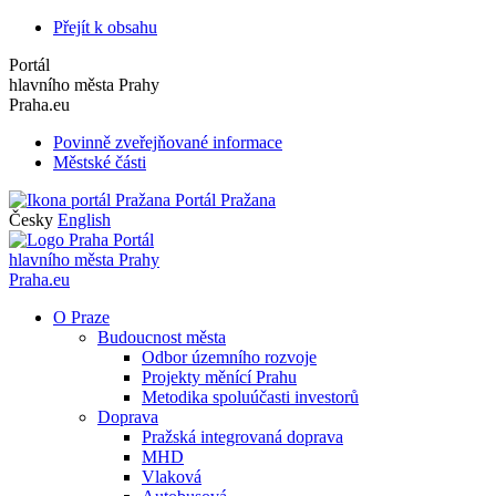
Přejít k obsahu
Portál
hlavního města Prahy
Praha.eu
Povinně zveřejňované informace
Městské části
Portál Pražana
Česky
English
Portál
hlavního města Prahy
Praha.eu
O Praze
Budoucnost města
Odbor územního rozvoje
Projekty měnící Prahu
Metodika spoluúčasti investorů
Doprava
Pražská integrovaná doprava
MHD
Vlaková