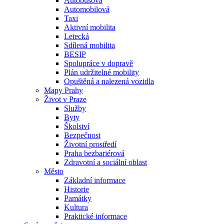
Autobusová
Automobilová
Taxi
Aktivní mobilita
Letecká
Sdílená mobilita
BESIP
Spolupráce v dopravě
Plán udržitelné mobility
Opuštěná a nalezená vozidla
Mapy Prahy
Život v Praze
Služby
Byty
Školství
Bezpečnost
Životní prostředí
Praha bezbariérová
Zdravotní a sociální oblast
Město
Základní informace
Historie
Památky
Kultura
Praktické informace