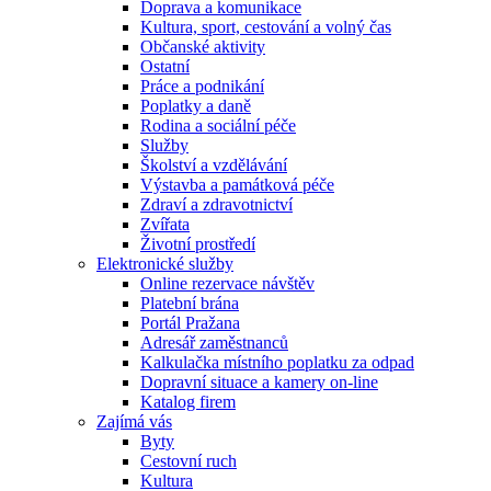
Doprava a komunikace
Kultura, sport, cestování a volný čas
Občanské aktivity
Ostatní
Práce a podnikání
Poplatky a daně
Rodina a sociální péče
Služby
Školství a vzdělávání
Výstavba a památková péče
Zdraví a zdravotnictví
Zvířata
Životní prostředí
Elektronické služby
Online rezervace návštěv
Platební brána
Portál Pražana
Adresář zaměstnanců
Kalkulačka místního poplatku za odpad
Dopravní situace a kamery on-line
Katalog firem
Zajímá vás
Byty
Cestovní ruch
Kultura