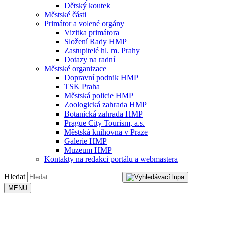
Dětský koutek
Městské části
Primátor a volené orgány
Vizitka primátora
Složení Rady HMP
Zastupitelé hl. m. Prahy
Dotazy na radní
Městské organizace
Dopravní podnik HMP
TSK Praha
Městská policie HMP
Zoologická zahrada HMP
Botanická zahrada HMP
Prague City Tourism, a.s.
Městská knihovna v Praze
Galerie HMP
Muzeum HMP
Kontakty na redakci portálu a webmastera
Hledat
MENU