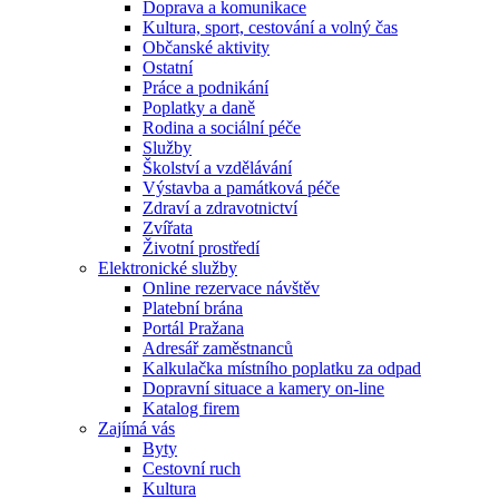
Doprava a komunikace
Kultura, sport, cestování a volný čas
Občanské aktivity
Ostatní
Práce a podnikání
Poplatky a daně
Rodina a sociální péče
Služby
Školství a vzdělávání
Výstavba a památková péče
Zdraví a zdravotnictví
Zvířata
Životní prostředí
Elektronické služby
Online rezervace návštěv
Platební brána
Portál Pražana
Adresář zaměstnanců
Kalkulačka místního poplatku za odpad
Dopravní situace a kamery on-line
Katalog firem
Zajímá vás
Byty
Cestovní ruch
Kultura