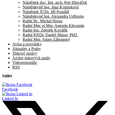
Náměstek doc. Ing. arch. Petr Hlaváček
Náměstkyně Ing. Jana Komrsková
Náměstek JUDr. Jiří Pospíšil
Náměstkyně Ing. Alexandra Udženija
Radní Bc. Michal Hroza
Radní Mgr. et Mgr. Antonín Klecanda
Radní Ing. Zdeněk Kovářík
Radní RNDr. Daniel Mazur, PhD.
Radní Mgr. Adam Zábranský
Avíza a pozvánky
Aktuality z Prahy
Tiskové zprávy
Archiv tiskových zpráv
Videoreportáže
RSS
Sdílet
Facebook
Linked In