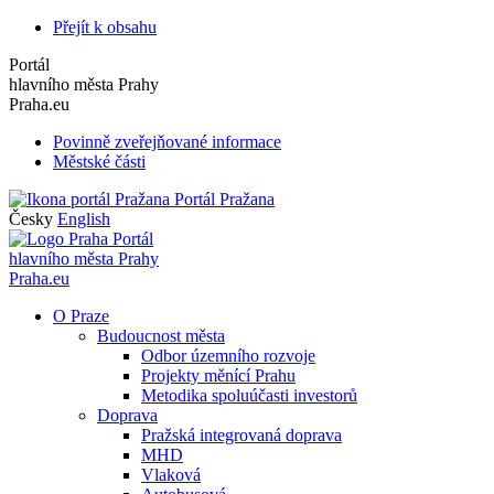
Přejít k obsahu
Portál
hlavního města Prahy
Praha.eu
Povinně zveřejňované informace
Městské části
Portál Pražana
Česky
English
Portál
hlavního města Prahy
Praha.eu
O Praze
Budoucnost města
Odbor územního rozvoje
Projekty měnící Prahu
Metodika spoluúčasti investorů
Doprava
Pražská integrovaná doprava
MHD
Vlaková