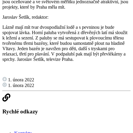
jsou oceňované a ve světovém měřítku jednoznačně atraktivní, jsou
projekty, které by Praha měla mít.
Jaroslav Šetlík, redaktor:
Lázně mají mít tvar dvoupodlažní lodě a s pevninou je bude
spojovat lávka. Horní paluba vytvořená z dřevěných latí má sloužit
k ležení a sezení. Z paluby se má sestupovat k plovoucímu tělesu
tvořenému třemi bazény, které budou samostatně plout na hladině
Vltavy. Jeden bazén je navržen pro děti, další s tryskami pro
relaxaci, třetí pro plavání. V podpalubí pak mají být převlékárny a
sprchy. Jaroslav Šetlík, televize Praha.
1. února 2022
1. února 2022
Rychlé odkazy