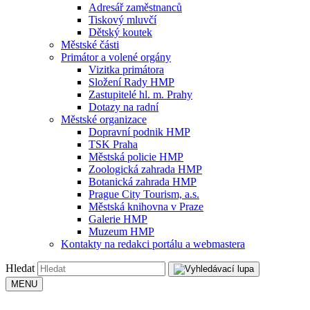
Adresář zaměstnanců
Tiskový mluvčí
Dětský koutek
Městské části
Primátor a volené orgány
Vizitka primátora
Složení Rady HMP
Zastupitelé hl. m. Prahy
Dotazy na radní
Městské organizace
Dopravní podnik HMP
TSK Praha
Městská policie HMP
Zoologická zahrada HMP
Botanická zahrada HMP
Prague City Tourism, a.s.
Městská knihovna v Praze
Galerie HMP
Muzeum HMP
Kontakty na redakci portálu a webmastera
Hledat
MENU