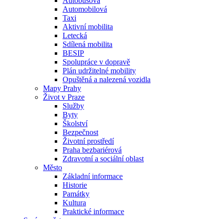
Autobusová
Automobilová
Taxi
Aktivní mobilita
Letecká
Sdílená mobilita
BESIP
Spolupráce v dopravě
Plán udržitelné mobility
Opuštěná a nalezená vozidla
Mapy Prahy
Život v Praze
Služby
Byty
Školství
Bezpečnost
Životní prostředí
Praha bezbariérová
Zdravotní a sociální oblast
Město
Základní informace
Historie
Památky
Kultura
Praktické informace