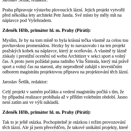
Praha připravuje výstavbu plovoucích lázní. Jejich projekt vytvořil
před několika lety architekt Petr Janda. Své místo by měly mít na
náplavce pod Vyšehradem.
Zdeněk Hřib, primátor hl. m. Prahy (Piráti):
Myslím, že by na tom místě to byla krásná tečka vlastně za celou tou
povltavskou promenádou. Hezky by to navazovalo i na ten projekt
pražských kobek na náplavce, který je oceňován. A vlastně ty lázně
získaly i prestižní ocenění od webu Architizer v sekci sport a volný
čas. A proto jsem požádal pana radního Víta Šimrala, který má právě
sport a volný čas na starosti, aby neprodleně zahájil s investičním
odborem magistrátu projektovou přípravu na projektování těch lázní.
Jaroslav Šetlík, redaktor:
Celý projekt v samém počátku a vedení magistrátu počítá s tím, že
by případná realizace probíhala až v příštím volebním období. Jasno
není zatím ani ve výši nákladů.
Zdeněk Hřib, primátor hl. m. Prahy (Piráti):
Tak to je ještě otázka. Pochopitelně je otázkou i režim provozování
těch lázní. Ale já jsem přesvědčen, že takové unikátní projekty, které