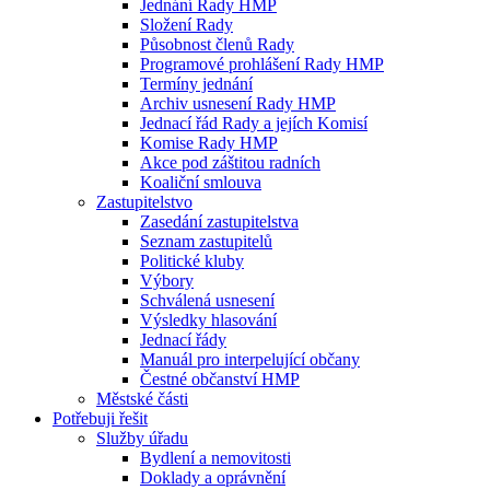
Jednání Rady HMP
Složení Rady
Působnost členů Rady
Programové prohlášení Rady HMP
Termíny jednání
Archiv usnesení Rady HMP
Jednací řád Rady a jejích Komisí
Komise Rady HMP
Akce pod záštitou radních
Koaliční smlouva
Zastupitelstvo
Zasedání zastupitelstva
Seznam zastupitelů
Politické kluby
Výbory
Schválená usnesení
Výsledky hlasování
Jednací řády
Manuál pro interpelující občany
Čestné občanství HMP
Městské části
Potřebuji řešit
Služby úřadu
Bydlení a nemovitosti
Doklady a oprávnění