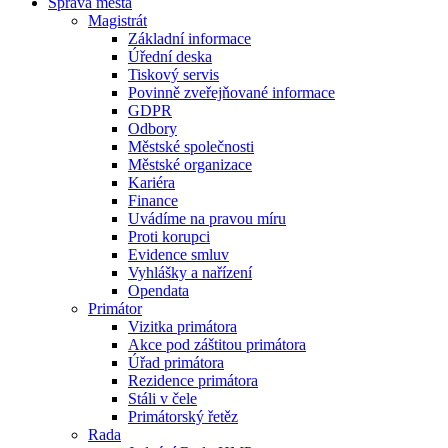
Správa města
Magistrát
Základní informace
Úřední deska
Tiskový servis
Povinně zveřejňované informace
GDPR
Odbory
Městské společnosti
Městské organizace
Kariéra
Finance
Uvádíme na pravou míru
Proti korupci
Evidence smluv
Vyhlášky a nařízení
Opendata
Primátor
Vizitka primátora
Akce pod záštitou primátora
Úřad primátora
Rezidence primátora
Stáli v čele
Primátorský řetěz
Rada