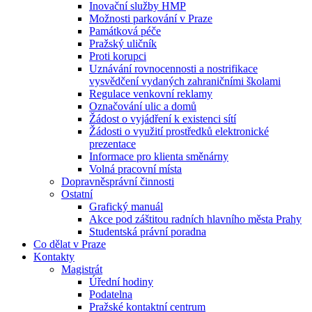
Inovační služby HMP
Možnosti parkování v Praze
Památková péče
Pražský uličník
Proti korupci
Uznávání rovnocennosti a nostrifikace
vysvědčení vydaných zahraničními školami
Regulace venkovní reklamy
Označování ulic a domů
Žádost o vyjádření k existenci sítí
Žádosti o využití prostředků elektronické
prezentace
Informace pro klienta směnárny
Volná pracovní místa
Dopravněsprávní činnosti
Ostatní
Grafický manuál
Akce pod záštitou radních hlavního města Prahy
Studentská právní poradna
Co dělat v Praze
Kontakty
Magistrát
Úřední hodiny
Podatelna
Pražské kontaktní centrum