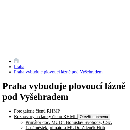
Praha
Praha vybuduje plovoucí lázně pod Vyšehradem
Praha vybuduje plovoucí lázně
pod Vyšehradem
Fotogalerie členů RHMP
Rozhovory a články členů RHMP
Otevřít submenu
Primátor doc. MUDr. Bohuslav Svoboda, CSc.
1. náměstek primátora MUDr. Zdeněk Hřib