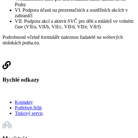
Prahy
VI. Podpora účasti na prezentačních a soutěžních akcích v
zahraničí
VII. Podpora akcí a aktivit SVČ pro děti a mládež ve volném
čase (VII/a, VII/b, VII/c, VII/d, VII/e, VII/f)
Podrobnosti včetně formuláře naleznou žadatelé na webových
stránkách praha.eu.
Rychlé odkazy
Kontakty
Potřebuji řešit
Tiskový servis