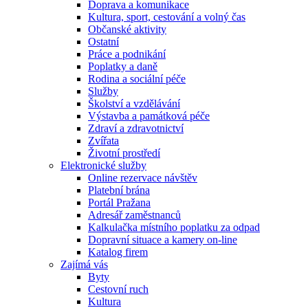
Doprava a komunikace
Kultura, sport, cestování a volný čas
Občanské aktivity
Ostatní
Práce a podnikání
Poplatky a daně
Rodina a sociální péče
Služby
Školství a vzdělávání
Výstavba a památková péče
Zdraví a zdravotnictví
Zvířata
Životní prostředí
Elektronické služby
Online rezervace návštěv
Platební brána
Portál Pražana
Adresář zaměstnanců
Kalkulačka místního poplatku za odpad
Dopravní situace a kamery on-line
Katalog firem
Zajímá vás
Byty
Cestovní ruch
Kultura