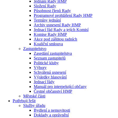
Jednání Rady HMP
Složení Rady
Působnost členů Rady
Programové prohlášení Rady HMP
Termíny jednání
Archiv usnesení Rady HMP
Jednací řád Rady a jejích Komisí
Komise Rady HMP
Akce pod záštitou radních
Koaliční smlouva
Zastupitelstvo
Zasedání zastupitelstva
Seznam zastupitelů
Politické kluby
Výbory
Schválená usnesení
Výsledky hlasování
Jednací řády
Manuál pro interpelující občany
Čestné občanství HMP
Městské části
Potřebuji řešit
Služby úřadu
Bydlení a nemovitosti
Doklady a oprávnění