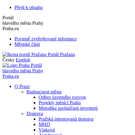
Přejít k obsahu
Portál
hlavního města Prahy
Praha.eu
Povinně zveřejňované informace
Městské části
Portál Pražana
Česky
English
Portál
hlavního města Prahy
Praha.eu
O Praze
Budoucnost města
Odbor územního rozvoje
Projekty měnící Prahu
Metodika spoluúčasti investorů
Doprava
Pražská integrovaná doprava
MHD
Vlaková