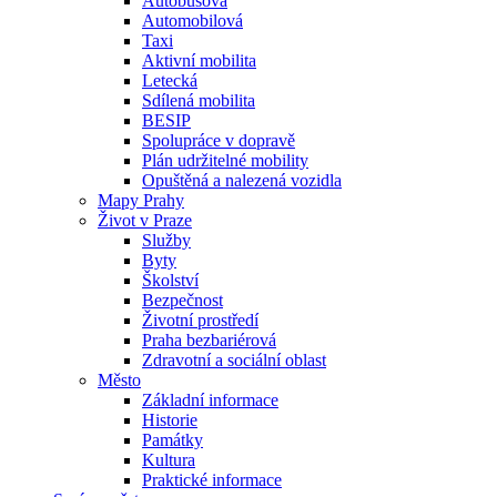
Autobusová
Automobilová
Taxi
Aktivní mobilita
Letecká
Sdílená mobilita
BESIP
Spolupráce v dopravě
Plán udržitelné mobility
Opuštěná a nalezená vozidla
Mapy Prahy
Život v Praze
Služby
Byty
Školství
Bezpečnost
Životní prostředí
Praha bezbariérová
Zdravotní a sociální oblast
Město
Základní informace
Historie
Památky
Kultura
Praktické informace