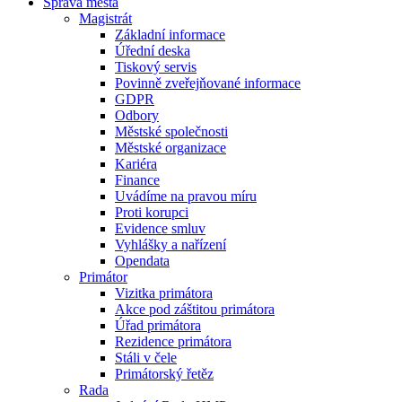
Správa města
Magistrát
Základní informace
Úřední deska
Tiskový servis
Povinně zveřejňované informace
GDPR
Odbory
Městské společnosti
Městské organizace
Kariéra
Finance
Uvádíme na pravou míru
Proti korupci
Evidence smluv
Vyhlášky a nařízení
Opendata
Primátor
Vizitka primátora
Akce pod záštitou primátora
Úřad primátora
Rezidence primátora
Stáli v čele
Primátorský řetěz
Rada