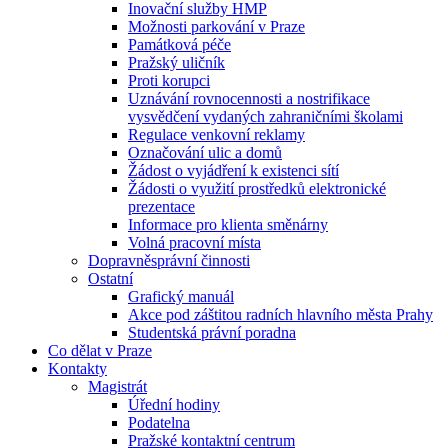
Inovační služby HMP
Možnosti parkování v Praze
Památková péče
Pražský uličník
Proti korupci
Uznávání rovnocennosti a nostrifikace
vysvědčení vydaných zahraničními školami
Regulace venkovní reklamy
Označování ulic a domů
Žádost o vyjádření k existenci sítí
Žádosti o využití prostředků elektronické
prezentace
Informace pro klienta směnárny
Volná pracovní místa
Dopravněsprávní činnosti
Ostatní
Grafický manuál
Akce pod záštitou radních hlavního města Prahy
Studentská právní poradna
Co dělat v Praze
Kontakty
Magistrát
Úřední hodiny
Podatelna
Pražské kontaktní centrum