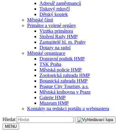
Adresář zaměstnanců
Tiskový mluvčí
Dětský koutek
Městské části
Primátor a volené orgány
Vizitka primátora
Složení Rady HMP
Zastupitelé hl. m. Prahy
Dotazy na radní
Městské organizace
Dopravní podnik HMP
TSK Praha
Městská policie HMP
Zoologická zahrada HMP
Botanická zahrada HMP
Prague City Tourism, a.s.
Městská knihovna v Praze
Galerie HMP
Muzeum HMP
Kontakty na redakci portálu a webmastera
Hledat
MENU