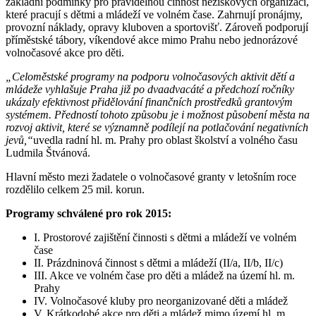
základní podmínky pro pravidelnou činnost neziskových organizací,
které pracují s dětmi a mládeží ve volném čase. Zahrnují pronájmy,
provozní náklady, opravy kluboven a sportovišť. Zároveň podporují
příměstské tábory, víkendové akce mimo Prahu nebo jednorázové
volnočasové akce pro děti.
„Celoměstské programy na podporu volnočasových aktivit dětí a
mládeže vyhlašuje Praha již po dvaadvacáté a předchozí ročníky
ukázaly efektivnost přidělování finančních prostředků grantovým
systémem. Předností tohoto způsobu je i možnost působení města na
rozvoj aktivit, které se významně podílejí na potlačování negativních
jevů,“
uvedla radní hl. m. Prahy pro oblast školství a volného času
Ludmila Štvánová.
Hlavní město mezi žadatele o volnočasové granty v letošním roce
rozdělilo celkem 25 mil. korun.
Programy schválené pro rok 2015:
I. Prostorové zajištění činnosti s dětmi a mládeží ve volném
čase
II. Prázdninová činnost s dětmi a mládeží (II/a, II/b, II/c)
III. Akce ve volném čase pro děti a mládež na území hl. m.
Prahy
IV. Volnočasové kluby pro neorganizované děti a mládež
V. Krátkodobé akce pro děti a mládež mimo území hl. m.