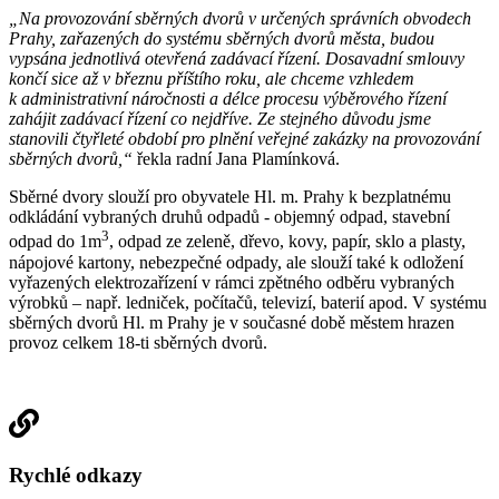
„Na provozování sběrných dvorů v určených správních obvodech
Prahy, zařazených do systému sběrných dvorů města, budou
vypsána jednotlivá otevřená zadávací řízení. Dosavadní smlouvy
končí sice až v březnu příštího roku, ale chceme vzhledem
k administrativní náročnosti a délce procesu výběrového řízení
zahájit zadávací řízení co nejdříve. Ze stejného důvodu jsme
stanovili čtyřleté období pro plnění veřejné zakázky na provozování
sběrných dvorů,“
řekla radní Jana Plamínková.
Sběrné dvory slouží pro obyvatele Hl. m. Prahy k bezplatnému
odkládání vybraných druhů odpadů - objemný odpad, stavební
3
odpad do 1m
, odpad ze zeleně, dřevo, kovy, papír, sklo a plasty,
nápojové kartony, nebezpečné odpady, ale slouží také k odložení
vyřazených elektrozařízení v rámci zpětného odběru vybraných
výrobků – např. ledniček, počítačů, televizí, baterií apod. V systému
sběrných dvorů Hl. m Prahy je v současné době městem hrazen
provoz celkem 18-ti sběrných dvorů.
Rychlé odkazy