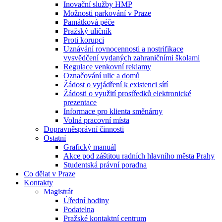
Inovační služby HMP
Možnosti parkování v Praze
Památková péče
Pražský uličník
Proti korupci
Uznávání rovnocennosti a nostrifikace
vysvědčení vydaných zahraničními školami
Regulace venkovní reklamy
Označování ulic a domů
Žádost o vyjádření k existenci sítí
Žádosti o využití prostředků elektronické
prezentace
Informace pro klienta směnárny
Volná pracovní místa
Dopravněsprávní činnosti
Ostatní
Grafický manuál
Akce pod záštitou radních hlavního města Prahy
Studentská právní poradna
Co dělat v Praze
Kontakty
Magistrát
Úřední hodiny
Podatelna
Pražské kontaktní centrum