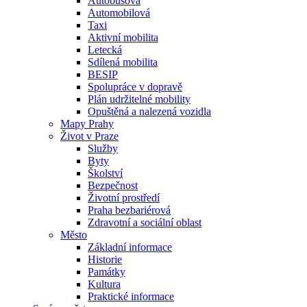
Autobusová
Automobilová
Taxi
Aktivní mobilita
Letecká
Sdílená mobilita
BESIP
Spolupráce v dopravě
Plán udržitelné mobility
Opuštěná a nalezená vozidla
Mapy Prahy
Život v Praze
Služby
Byty
Školství
Bezpečnost
Životní prostředí
Praha bezbariérová
Zdravotní a sociální oblast
Město
Základní informace
Historie
Památky
Kultura
Praktické informace