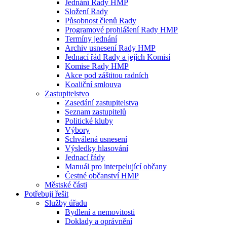
Jednání Rady HMP
Složení Rady
Působnost členů Rady
Programové prohlášení Rady HMP
Termíny jednání
Archiv usnesení Rady HMP
Jednací řád Rady a jejích Komisí
Komise Rady HMP
Akce pod záštitou radních
Koaliční smlouva
Zastupitelstvo
Zasedání zastupitelstva
Seznam zastupitelů
Politické kluby
Výbory
Schválená usnesení
Výsledky hlasování
Jednací řády
Manuál pro interpelující občany
Čestné občanství HMP
Městské části
Potřebuji řešit
Služby úřadu
Bydlení a nemovitosti
Doklady a oprávnění