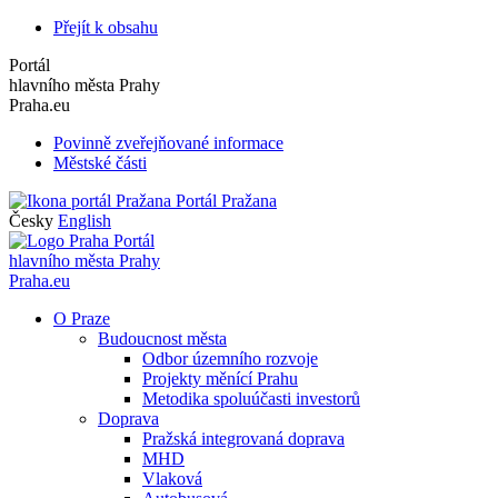
Přejít k obsahu
Portál
hlavního města Prahy
Praha.eu
Povinně zveřejňované informace
Městské části
Portál Pražana
Česky
English
Portál
hlavního města Prahy
Praha.eu
O Praze
Budoucnost města
Odbor územního rozvoje
Projekty měnící Prahu
Metodika spoluúčasti investorů
Doprava
Pražská integrovaná doprava
MHD
Vlaková