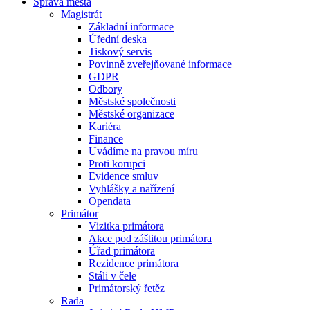
Správa města
Magistrát
Základní informace
Úřední deska
Tiskový servis
Povinně zveřejňované informace
GDPR
Odbory
Městské společnosti
Městské organizace
Kariéra
Finance
Uvádíme na pravou míru
Proti korupci
Evidence smluv
Vyhlášky a nařízení
Opendata
Primátor
Vizitka primátora
Akce pod záštitou primátora
Úřad primátora
Rezidence primátora
Stáli v čele
Primátorský řetěz
Rada