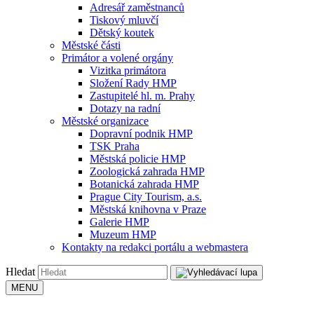
Adresář zaměstnanců
Tiskový mluvčí
Dětský koutek
Městské části
Primátor a volené orgány
Vizitka primátora
Složení Rady HMP
Zastupitelé hl. m. Prahy
Dotazy na radní
Městské organizace
Dopravní podnik HMP
TSK Praha
Městská policie HMP
Zoologická zahrada HMP
Botanická zahrada HMP
Prague City Tourism, a.s.
Městská knihovna v Praze
Galerie HMP
Muzeum HMP
Kontakty na redakci portálu a webmastera
Hledat
MENU