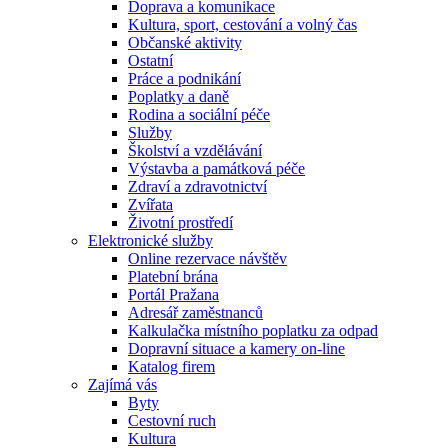
Doprava a komunikace
Kultura, sport, cestování a volný čas
Občanské aktivity
Ostatní
Práce a podnikání
Poplatky a daně
Rodina a sociální péče
Služby
Školství a vzdělávání
Výstavba a památková péče
Zdraví a zdravotnictví
Zvířata
Životní prostředí
Elektronické služby
Online rezervace návštěv
Platební brána
Portál Pražana
Adresář zaměstnanců
Kalkulačka místního poplatku za odpad
Dopravní situace a kamery on-line
Katalog firem
Zajímá vás
Byty
Cestovní ruch
Kultura