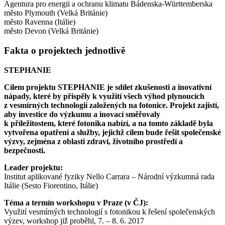
Agentura pro energii a ochranu klimatu Bádenska-Württemberska
město Plymouth (Velká Británie)
město Ravenna (Itálie)
město Devon (Velká Británie)
Fakta o projektech jednotlivě
STEPHANIE
Cílem projektu STEPHANIE je sdílet zkušenosti a inovativní
nápady, které by přispěly k využití všech výhod plynoucích
z vesmírných technologií založených na fotonice. Projekt zajistí,
aby investice do výzkumu a inovací směřovaly
k příležitostem, které fotonika nabízí, a na tomto základě byla
vytvořena opatření a služby, jejichž cílem bude řešit společenské
výzvy, zejména z oblasti zdraví, životního prostředí a
bezpečnosti.
Leader projektu:
Institut aplikované fyziky Nello Carrara – Národní výzkumná rada
Itálie (Sesto Fiorentino, Itálie)
Téma a termín workshopu v Praze (v ČJ):
Využití vesmírných technologií s fotonikou k řešení společenských
výzev, workshop již proběhl, 7. – 8. 6. 2017