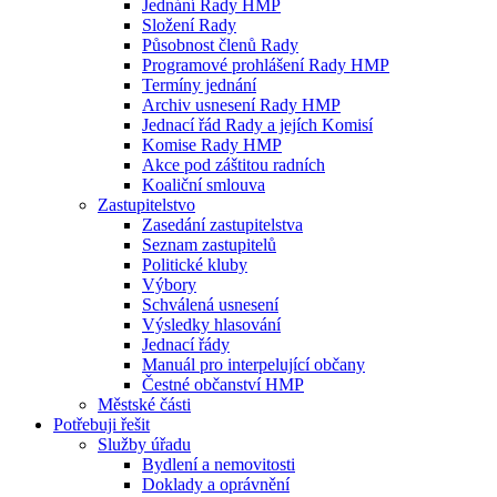
Jednání Rady HMP
Složení Rady
Působnost členů Rady
Programové prohlášení Rady HMP
Termíny jednání
Archiv usnesení Rady HMP
Jednací řád Rady a jejích Komisí
Komise Rady HMP
Akce pod záštitou radních
Koaliční smlouva
Zastupitelstvo
Zasedání zastupitelstva
Seznam zastupitelů
Politické kluby
Výbory
Schválená usnesení
Výsledky hlasování
Jednací řády
Manuál pro interpelující občany
Čestné občanství HMP
Městské části
Potřebuji řešit
Služby úřadu
Bydlení a nemovitosti
Doklady a oprávnění