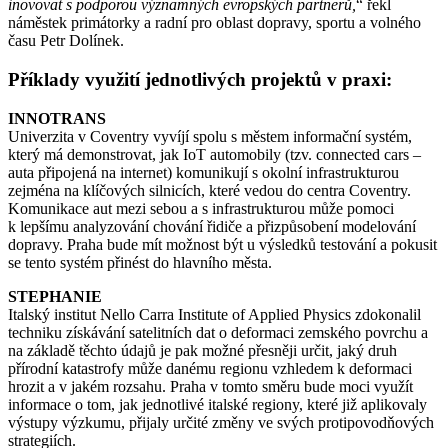
inovovat s podporou významných evropských partnerů,
“ řekl
náměstek primátorky a radní pro oblast dopravy, sportu a volného
času Petr Dolínek.
Příklady využití jednotlivých projektů v praxi:
INNOTRANS
Univerzita v Coventry vyvíjí spolu s městem informační systém,
který má demonstrovat, jak IoT automobily (tzv. connected cars –
auta připojená na internet) komunikují s okolní infrastrukturou
zejména na klíčových silnicích, které vedou do centra Coventry.
Komunikace aut mezi sebou a s infrastrukturou může pomoci
k lepšímu analyzování chování řidiče a přizpůsobení modelování
dopravy. Praha bude mít možnost být u výsledků testování a pokusit
se tento systém přinést do hlavního města.
STEPHANIE
Italský institut Nello Carra Institute of Applied Physics zdokonalil
techniku získávání satelitních dat o deformaci zemského povrchu a
na základě těchto údajů je pak možné přesněji určit, jaký druh
přírodní katastrofy může danému regionu vzhledem k deformaci
hrozit a v jakém rozsahu. Praha v tomto směru bude moci využít
informace o tom, jak jednotlivé italské regiony, které již aplikovaly
výstupy výzkumu, přijaly určité změny ve svých protipovodňových
strategiích.