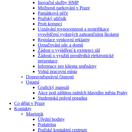
Inovační služby HMP
Možnosti parkování v Praze
Památková péče
Pražský uličník
Proti korupci
Uznávání rovnocennosti a nostrifikace
vysvědčení vydaných zahraničními školami
Regulace venkovní reklamy
Označování ulic a domů
Žádost o vyjádření k existenci sítí
Žádosti o využití prostředků elektronické
prezentace
Informace pro klienta směnárny
Volná pracovní místa
Dopravněsprávní činnosti
Ostatní
Grafický manuál
Akce pod záštitou radních hlavního města Prahy
Studentská právní poradna
Co dělat v Praze
Kontakty
Magistrát
Úřední hodiny
Podatelna
Pražské kontaktní centrum