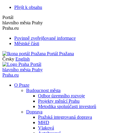
Přejít k obsahu
Portál
hlavního města Prahy
Praha.eu
Povinně zveřejňované informace
Městské části
Portál Pražana
Česky
English
Portál
hlavního města Prahy
Praha.eu
O Praze
Budoucnost města
Odbor územního rozvoje
Projekty měnící Prahu
Metodika spoluúčasti investorů
Doprava
Pražská integrovaná doprava
MHD
Vlaková