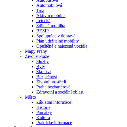
Autobusová
Automobilová
Taxi
Aktivní mobilita
Letecká
Sdílená mobilita
BESIP
Spolupráce v dopravě
Plán udržitelné mobility
Opuštěná a nalezená vozidla
Mapy Prahy
Život v Praze
Služby
Byty
Školství
Bezpečnost
Životní prostředí
Praha bezbariérová
Zdravotní a sociální oblast
Město
Základní informace
Historie
Památky
Kultura
Praktické informace