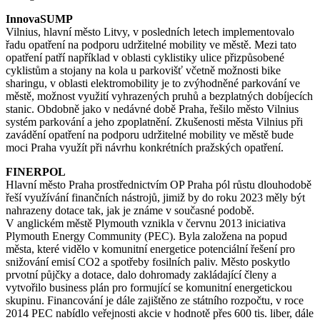
InnovaSUMP
Vilnius, hlavní město Litvy, v posledních letech implementovalo
řadu opatření na podporu udržitelné mobility ve městě. Mezi tato
opatření patří například v oblasti cyklistiky ulice přizpůsobené
cyklistům a stojany na kola u parkovišť včetně možnosti bike
sharingu, v oblasti elektromobility je to zvýhodněné parkování ve
městě, možnost využití vyhrazených pruhů a bezplatných dobíjecích
stanic. Obdobně jako v nedávné době Praha, řešilo město Vilnius
systém parkování a jeho zpoplatnění. Zkušenosti města Vilnius při
zavádění opatření na podporu udržitelné mobility ve městě bude
moci Praha využít při návrhu konkrétních pražských opatření.
FINERPOL
Hlavní město Praha prostřednictvím OP Praha pól růstu dlouhodobě
řeší využívání finančních nástrojů, jimiž by do roku 2023 měly být
nahrazeny dotace tak, jak je známe v současné podobě.
V anglickém městě Plymouth vznikla v červnu 2013 iniciativa
Plymouth Energy Community (PEC). Byla založena na popud
města, které vidělo v komunitní energetice potenciální řešení pro
snižování emisí CO2 a spotřeby fosilních paliv. Město poskytlo
prvotní půjčky a dotace, dalo dohromady zakládající členy a
vytvořilo business plán pro formující se komunitní energetickou
skupinu. Financování je dále zajištěno ze státního rozpočtu, v roce
2014 PEC nabídlo veřejnosti akcie v hodnotě přes 600 tis. liber, dále