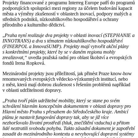
Projekty financované z programu Interreg Europe patří do programů
podporujících spolupráci mezi regiony za účelem budování kapacit
města a výměny zkušeností v oblastech inovací, podpory malých a
středních podniků, nízkouhlíkového hospodářství a ochrany
přírodního a kulturního dědictví.
„
Praha nyní realizuje dva projekty v oblasti inovací (STEPHANIE a
INNOTRANS) a dva s tématem nízkouhlíkového hospodářství
(FINERPOL a InnovaSUMP). Projekty mají vytvořit akční plány
s konkrétními projekty, které by se v daném regionu mohly
zrealizovat,“
uvedla pražská radní pro oblast školství a evropských
fondů Irena Ropková.
Mezinárodní projekty jsou příležitostí, jak přinést Praze know-how
renomovaných evropských vědecko-výzkumných institucí, nebo
z měst, která mají dobrou zkušenost s řešením problémů například
v oblasti udržitelnosti dopravy.
„
Praha tvoří plán udržitelné mobility, který se stane po svém
schválení hlavním koncepčním dokumentem v oblasti dopravy pro
Hlavní město Prahu s přesahem do Středočeského kraje. Ambicí
plánu je nastavit fungování dopravy tak, aby se již více
nezhoršovalo životní prostředí (hluk, znečištění vzduchu) a přitom
lidé neztratili svobodu pohybu. Takto zásadní dokument je zapotřebí
zasadit do mezinárodního kontextu a nevyhovující dopravní systémy