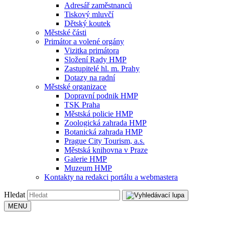
Adresář zaměstnanců
Tiskový mluvčí
Dětský koutek
Městské části
Primátor a volené orgány
Vizitka primátora
Složení Rady HMP
Zastupitelé hl. m. Prahy
Dotazy na radní
Městské organizace
Dopravní podnik HMP
TSK Praha
Městská policie HMP
Zoologická zahrada HMP
Botanická zahrada HMP
Prague City Tourism, a.s.
Městská knihovna v Praze
Galerie HMP
Muzeum HMP
Kontakty na redakci portálu a webmastera
Hledat
MENU