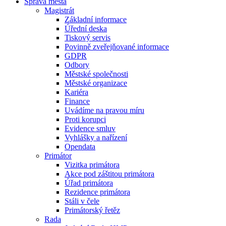
Správa města
Magistrát
Základní informace
Úřední deska
Tiskový servis
Povinně zveřejňované informace
GDPR
Odbory
Městské společnosti
Městské organizace
Kariéra
Finance
Uvádíme na pravou míru
Proti korupci
Evidence smluv
Vyhlášky a nařízení
Opendata
Primátor
Vizitka primátora
Akce pod záštitou primátora
Úřad primátora
Rezidence primátora
Stáli v čele
Primátorský řetěz
Rada