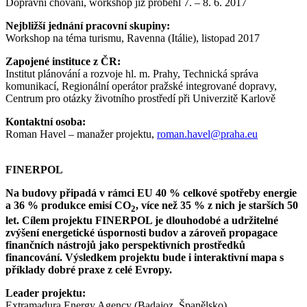
Dopravní chování, workshop již proběhl 7. – 8. 6. 2017
Nejbližší jednání pracovní skupiny:
Workshop na téma turismu, Ravenna (Itálie), listopad 2017
Zapojené instituce z ČR:
Institut plánování a rozvoje hl. m. Prahy, Technická správa
komunikací, Regionální operátor pražské integrované dopravy,
Centrum pro otázky životního prostředí při Univerzitě Karlově
Kontaktní osoba:
Roman Havel – manažer projektu,
roman.havel@praha.eu
FINERPOL
Na budovy připadá v rámci EU 40 % celkové spotřeby energie
a 36 % produkce emisí CO
, více než 35 % z nich je starších 50
2
let. Cílem projektu FINERPOL je dlouhodobé a udržitelné
zvýšení energetické úspornosti budov a zároveň propagace
finančních nástrojů jako perspektivních prostředků
financování. Výsledkem projektu bude i interaktivní mapa s
příklady dobré praxe z celé Evropy.
Leader projektu:
Extramadura Energy Agency (Badajoz, Španělsko)