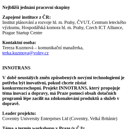
Nejbližší jednání pracovní skupiny
Zapojené instituce z ČR:
Institut plánování a rozvoje hl. m. Prahy, ČVUT, Centrum leteckého
výzkumu, Hospodářská komora hl. m. Prahy, Czech ICT Alliance,
Prague Startup Centre
Kontaktní osoba:
Tereza Kuzmová – komunikační manažerka,
terka.kuzmova@volny.cz
INNOTRANS
V době neustálých změn způsobených novými technologiemi je
potřeba být inovativní, pokud chcete zůstat
konkurenceschopní. Projekt INNOTRANS, který propojuje
téma inovací a dopravy, má Praze pomoci obsah dotačních
programů lépe zacílit na zdokonalování produktů a služeb v
dopravě.
Leader projektu:
Coventry University Enterprises Ltd (Coventry, Velká Británie)
Téma a termín workshopu v Praze (v ČJ):