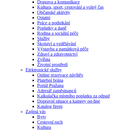
Doprava a komunikace
Kultura, sport, cestování a volný čas
Občanské aktivity
Ostatní
Práce a podnikání
Poplatky a daně
Rodina a sociální péče
Služby
Školství a vzdělávání
Výstavba a památková péče
Zdraví a zdravotnictví
Zvířata
Životní prostředí
Elektronické služby
Online rezervace návštěv
Platební brána
Portál Pražana
Adresář zaměstnanců
Kalkulačka místního poplatku za odpad
Dopravní situace a kamery on-line
Katalog firem
Zajímá vás
Byty
Cestovní ruch
Kultura