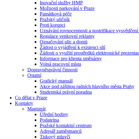
Inovační služby HMP
Možnosti parkování v Praze
Památková péče
Pražský uličník
Proti korupci
Uznávání rovnocennosti a nostrifikace vysvědčen
Regulace venkovní reklamy
Označování ulic a domů
Žádost o vyjádření k existenci sítí
Žádosti o využití prostředků elektronické prezenta
Informace pro klienta směnárny
Volná pracovní místa
Dopravněsprávní činnosti
Ostatní
Grafický manuál
Akce pod záštitou radních hlavního města Prahy
Studentská právní poradna
Co dělat v Praze
Kontakty
Magistrát
Úřední hodiny
Podatelna
Pražské kontaktní centrum
Adresář zaměstnanců
Tiskový mluvčí