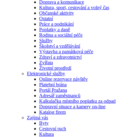
Doprava a komunikace
Kultura, sport, cestování a volný čas
Občanské aktivity
Ostatní
Práce a podnikání
Poplatky a daně
Rodina a sociální péče
Služby
Školství a vzdělávání
Výstavba a památková péče
Zdraví a zdravotnictví
Zvířata
Životní prostředí
Elektronické služby
Online rezervace návštěv
Platební brána
Portál Pražana
Adresář zaměstnanců
Kalkulačka místního poplatku za odpad
Dopravní situace a kamery on-line
Katalog firem
Zajímá vás
Byty
Cestovní ruch
Kultura