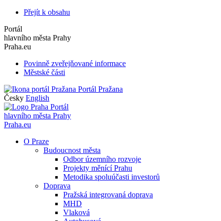
Přejít k obsahu
Portál
hlavního města Prahy
Praha.eu
Povinně zveřejňované informace
Městské části
Portál Pražana
Česky
English
Portál
hlavního města Prahy
Praha.eu
O Praze
Budoucnost města
Odbor územního rozvoje
Projekty měnící Prahu
Metodika spoluúčasti investorů
Doprava
Pražská integrovaná doprava
MHD
Vlaková