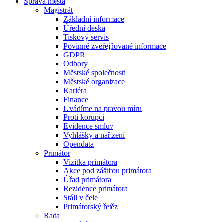
Správa města
Magistrát
Základní informace
Úřední deska
Tiskový servis
Povinně zveřejňované informace
GDPR
Odbory
Městské společnosti
Městské organizace
Kariéra
Finance
Uvádíme na pravou míru
Proti korupci
Evidence smluv
Vyhlášky a nařízení
Opendata
Primátor
Vizitka primátora
Akce pod záštitou primátora
Úřad primátora
Rezidence primátora
Stáli v čele
Primátorský řetěz
Rada