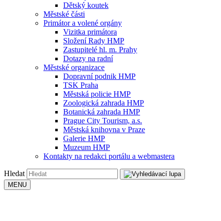
Dětský koutek
Městské části
Primátor a volené orgány
Vizitka primátora
Složení Rady HMP
Zastupitelé hl. m. Prahy
Dotazy na radní
Městské organizace
Dopravní podnik HMP
TSK Praha
Městská policie HMP
Zoologická zahrada HMP
Botanická zahrada HMP
Prague City Tourism, a.s.
Městská knihovna v Praze
Galerie HMP
Muzeum HMP
Kontakty na redakci portálu a webmastera
Hledat
MENU