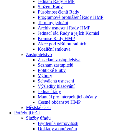
Jednání Rady HMP
Složení Rady
Působnost členů Rady
Programové prohlášení Rady HMP
Termíny jednání
Archiv usnesení Rady HMP
Jednací řád Rady a jejích Komisí
Komise Rady HMP
Akce pod záštitou radních
Koaliční smlouva
Zastupitelstvo
Zasedání zastupitelstva
Seznam zastupitelů
Politické kluby
Výbory
Schválená usnesení
Výsledky hlasování
Jednací řády
Manuál pro interpelující občany
Čestné občanství HMP
Městské části
Potřebuji řešit
Služby úřadu
Bydlení a nemovitosti
Doklady a oprávnění