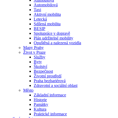
Autobusová
Automobilová
Taxi
Aktivní mobilita
Letecká
Sdílená mobilita
BESIP
Spolupráce v dopravě
Plán udržitelné mobility
Opuštěná a nalezená vozidla
Mapy Prahy
Život v Praze
Služby
Byty
Školství
Bezpečnost
Životní prostředí
Praha bezbariérová
Zdravotní a sociální oblast
Město
Základní informace
Historie
Památky
Kultura
Praktické informace