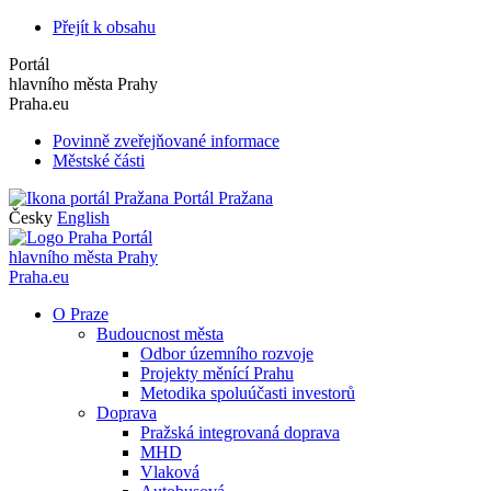
Přejít k obsahu
Portál
hlavního města Prahy
Praha.eu
Povinně zveřejňované informace
Městské části
Portál Pražana
Česky
English
Portál
hlavního města Prahy
Praha.eu
O Praze
Budoucnost města
Odbor územního rozvoje
Projekty měnící Prahu
Metodika spoluúčasti investorů
Doprava
Pražská integrovaná doprava
MHD
Vlaková