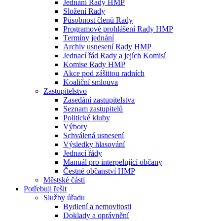
Jednání Rady HMP
Složení Rady
Působnost členů Rady
Programové prohlášení Rady HMP
Termíny jednání
Archiv usnesení Rady HMP
Jednací řád Rady a jejích Komisí
Komise Rady HMP
Akce pod záštitou radních
Koaliční smlouva
Zastupitelstvo
Zasedání zastupitelstva
Seznam zastupitelů
Politické kluby
Výbory
Schválená usnesení
Výsledky hlasování
Jednací řády
Manuál pro interpelující občany
Čestné občanství HMP
Městské části
Potřebuji řešit
Služby úřadu
Bydlení a nemovitosti
Doklady a oprávnění