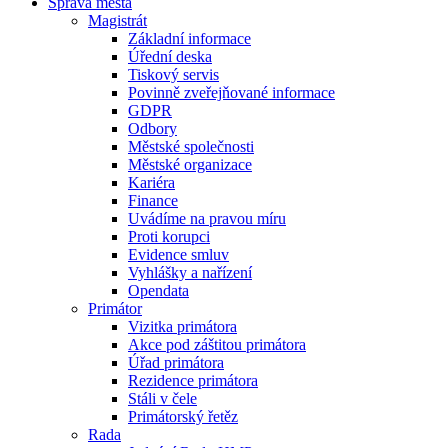
Správa města
Magistrát
Základní informace
Úřední deska
Tiskový servis
Povinně zveřejňované informace
GDPR
Odbory
Městské společnosti
Městské organizace
Kariéra
Finance
Uvádíme na pravou míru
Proti korupci
Evidence smluv
Vyhlášky a nařízení
Opendata
Primátor
Vizitka primátora
Akce pod záštitou primátora
Úřad primátora
Rezidence primátora
Stáli v čele
Primátorský řetěz
Rada