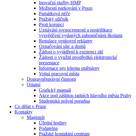
Inovační služby HMP
Možnosti parkování v Praze
Památková péče
Pražský uličník
Proti korupci
Uznávání rovnocennosti a nostrifikace
vysvědčení vydaných zahraničními školami
Regulace venkovní reklamy
Označování ulic a domů
Žádost o vyjádření k existenci sítí
Žádosti o využití prostředků elektronické
prezentace
Informace pro klienta směnárny
Volná pracovní místa
Dopravněsprávní činnosti
Ostatní
Grafický manuál
Akce pod záštitou radních hlavního města Prahy
Studentská právní poradna
Co dělat v Praze
Kontakty
Magistrát
Úřední hodiny
Podatelna
Pražské kontaktní centrum