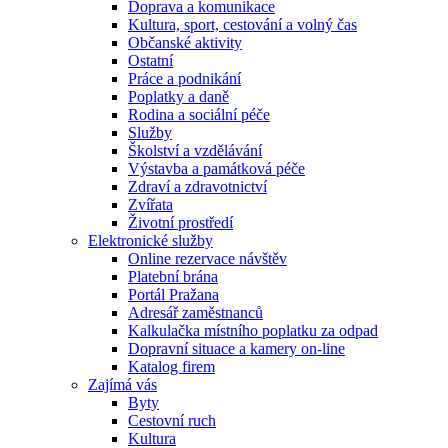
Doprava a komunikace
Kultura, sport, cestování a volný čas
Občanské aktivity
Ostatní
Práce a podnikání
Poplatky a daně
Rodina a sociální péče
Služby
Školství a vzdělávání
Výstavba a památková péče
Zdraví a zdravotnictví
Zvířata
Životní prostředí
Elektronické služby
Online rezervace návštěv
Platební brána
Portál Pražana
Adresář zaměstnanců
Kalkulačka místního poplatku za odpad
Dopravní situace a kamery on-line
Katalog firem
Zajímá vás
Byty
Cestovní ruch
Kultura