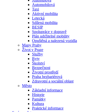
Autobusová
Automobilová
Taxi
Aktivní mobilita
Letecká
Sdílená mobilita
BESIP
Spolupráce v dopravě
Plán udržitelné mobility
Opuštěná a nalezená vozidla
Mapy Prahy
Život v Praze
Služby
Byty
Školství
Bezpečnost
Životní prostředí
Praha bezbariérová
Zdravotní a sociální oblast
Město
Základní informace
Historie
Památky
Kultura
Praktické informace