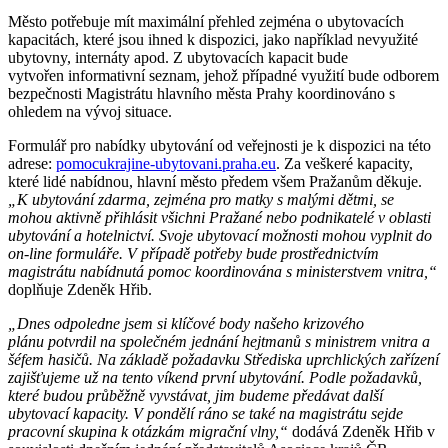
Město potřebuje mít maximální přehled zejména o ubytovacích
kapacitách, které jsou ihned k dispozici, jako například nevyužité
ubytovny, internáty apod. Z ubytovacích kapacit bude
vytvořen informativní seznam, jehož případné využití bude odborem
bezpečnosti Magistrátu hlavního města Prahy koordinováno s
ohledem na vývoj situace.
Formulář pro nabídky ubytování od veřejnosti je k dispozici na této
adrese:
pomocukrajine-ubytovani.praha.eu
. Za veškeré kapacity,
které lidé nabídnou, hlavní město předem všem Pražanům děkuje.
„K ubytování zdarma, zejména pro matky s malými dětmi, se
mohou aktivně přihlásit všichni Pražané nebo podnikatelé v oblasti
ubytování a hotelnictví. Svoje ubytovací možnosti mohou vyplnit do
on-line formuláře. V případě potřeby bude prostřednictvím
magistrátu nabídnutá pomoc koordinována s ministerstvem vnitra,“
doplňuje Zdeněk Hřib.
„Dnes odpoledne jsem si klíčové body našeho krizového
plánu potvrdil na společném jednání hejtmanů s ministrem vnitra a
šéfem hasičů. Na základě požadavku Střediska uprchlických zařízení
zajišťujeme už na tento víkend první ubytování. Podle požadavků,
které budou průběžně vyvstávat, jim budeme předávat další
ubytovací kapacity. V pondělí ráno se také na magistrátu sejde
pracovní skupina k otázkám migrační vlny,“
dodává Zdeněk Hřib v