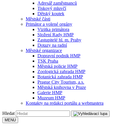
Adresář zaměstnanců
Tiskový mluvčí
Dětský koutek
Městské části
Primátor a volené orgány
Vizitka primátora
Složení Rady HMP
Zastupitelé hl. m. Prahy
Dotazy na radní
Městské organizace
Dopravní podnik HMP
TSK Praha
Městská policie HMP
Zoologická zahrada HMP
Botanická zahrada HMP
Prague City Tourism, a.s.
Městská knihovna v Praze
Galerie HMP
Muzeum HMP
Kontakty na redakci portálu a webmastera
Hledat
MENU