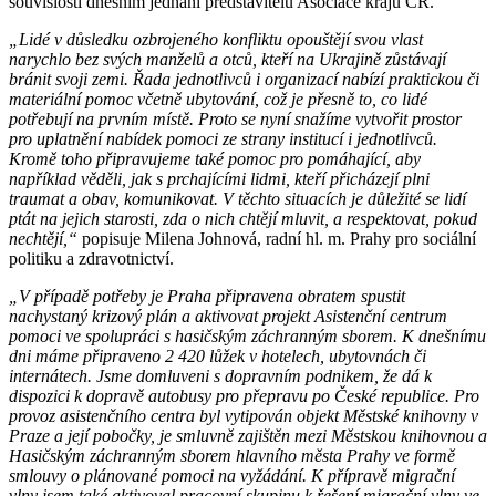
souvislosti dnešním jednání představitelů Asociace krajů ČR.
„Lidé v důsledku ozbrojeného konfliktu opouštějí svou vlast
narychlo bez svých manželů a otců, kteří na Ukrajině zůstávají
bránit svoji zemi. Řada jednotlivců i organizací nabízí praktickou či
materiální pomoc včetně ubytování, což je přesně to, co lidé
potřebují na prvním místě. Proto se nyní snažíme vytvořit prostor
pro uplatnění nabídek pomoci ze strany institucí i jednotlivců.
Kromě toho připravujeme také pomoc pro pomáhající, aby
například věděli, jak s prchajícími lidmi, kteří přicházejí plni
traumat a obav, komunikovat. V těchto situacích je důležité se lidí
ptát na jejich starosti, zda o nich chtějí mluvit, a respektovat, pokud
nechtějí,“
popisuje Milena Johnová, radní hl. m. Prahy pro sociální
politiku a zdravotnictví.
„V případě potřeby je Praha připravena obratem spustit
nachystaný krizový plán a aktivovat projekt Asistenční centrum
pomoci ve spolupráci s hasičským záchranným sborem. K dnešnímu
dni máme připraveno 2 420 lůžek v hotelech, ubytovnách či
internátech. Jsme domluveni s dopravním podnikem, že dá k
dispozici k dopravě autobusy pro přepravu po České republice. Pro
provoz asistenčního centra byl vytipován objekt Městské knihovny v
Praze a její pobočky, je smluvně zajištěn mezi Městskou knihovnou a
Hasičským záchranným sborem hlavního města Prahy ve formě
smlouvy o plánované pomoci na vyžádání. K přípravě migrační
vlny jsem také aktivoval pracovní skupinu k řešení migrační vlny ve