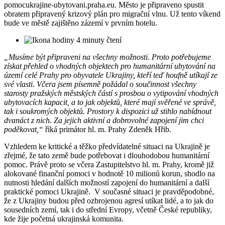
pomocukrajine-ubytovani.praha.eu. Město je připraveno spustit
obratem připravený krizový plán pro migrační vlnu. Už tento víkend
bude ve městě zajištěno zázemí v prvním hotelu.
4 minuty čtení
„Musíme být připraveni na všechny možnosti. Proto potřebujeme
získat přehled o vhodných objektech pro humanitární ubytování na
území celé Prahy pro obyvatele Ukrajiny, kteří teď houfně utíkají ze
své vlasti. Včera jsem písemně požádal o součinnost všechny
starosty pražských městských částí s prosbou o vytipování vhodných
ubytovacích kapacit, a to jak objektů, které mají svěřené ve správě,
tak i soukromých objektů. Prostory k dispozici už stihlo nabídnout
dvanáct z nich. Za jejich aktivní a dobrovolné zapojení jim chci
poděkovat,“
říká primátor hl. m. Prahy Zdeněk Hřib.
Vzhledem ke kritické a těžko předvídatelné situaci na Ukrajině je
zřejmé, že tato země bude potřebovat i dlouhodobou humanitární
pomoc. Právě proto se včera Zastupitelstvo hl. m. Prahy, kromě již
alokované finanční pomoci v hodnotě 10 milionů korun, shodlo na
nutnosti hledání dalších možností zapojení do humanitární a další
praktické pomoci Ukrajině. V současné situaci je pravděpodobné,
že z Ukrajiny budou před ozbrojenou agresí utíkat lidé, a to jak do
sousedních zemí, tak i do střední Evropy, včetně České republiky,
kde žije početná ukrajinská komunita.