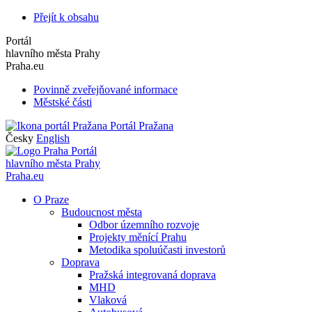
Přejít k obsahu
Portál
hlavního města Prahy
Praha.eu
Povinně zveřejňované informace
Městské části
Portál Pražana
Česky
English
Portál
hlavního města Prahy
Praha.eu
O Praze
Budoucnost města
Odbor územního rozvoje
Projekty měnící Prahu
Metodika spoluúčasti investorů
Doprava
Pražská integrovaná doprava
MHD
Vlaková