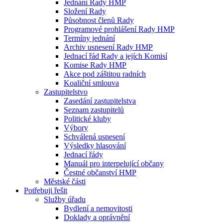
Jednání Rady HMP
Složení Rady
Působnost členů Rady
Programové prohlášení Rady HMP
Termíny jednání
Archiv usnesení Rady HMP
Jednací řád Rady a jejích Komisí
Komise Rady HMP
Akce pod záštitou radních
Koaliční smlouva
Zastupitelstvo
Zasedání zastupitelstva
Seznam zastupitelů
Politické kluby
Výbory
Schválená usnesení
Výsledky hlasování
Jednací řády
Manuál pro interpelující občany
Čestné občanství HMP
Městské části
Potřebuji řešit
Služby úřadu
Bydlení a nemovitosti
Doklady a oprávnění