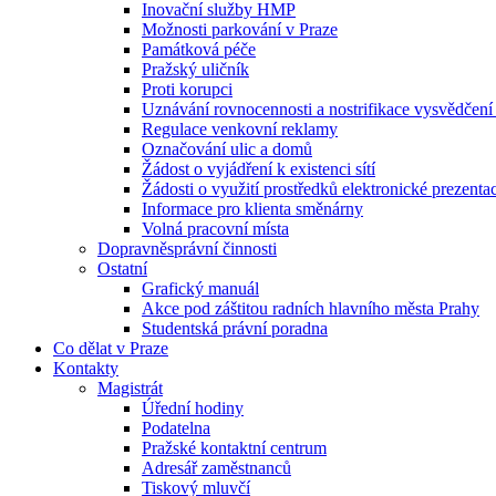
Inovační služby HMP
Možnosti parkování v Praze
Památková péče
Pražský uličník
Proti korupci
Uznávání rovnocennosti a nostrifikace vysvědčen
Regulace venkovní reklamy
Označování ulic a domů
Žádost o vyjádření k existenci sítí
Žádosti o využití prostředků elektronické prezenta
Informace pro klienta směnárny
Volná pracovní místa
Dopravněsprávní činnosti
Ostatní
Grafický manuál
Akce pod záštitou radních hlavního města Prahy
Studentská právní poradna
Co dělat v Praze
Kontakty
Magistrát
Úřední hodiny
Podatelna
Pražské kontaktní centrum
Adresář zaměstnanců
Tiskový mluvčí