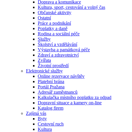
Doprava a komunikace
Kultura, sport, cestování a volný čas
Občanské aktivity
Ostatní
Práce a podnikání
Poplatky a daně
Rodina a sociální péče
Služby
Školství a vzdělávání
Výstavba a památková péče
Zdraví a zdravotnictví
Zvířata
Životní prostředí
Elektronické služby
Online rezervace návštěv
Platební brána
Portál Pražana
Adresář zaměstnanců
Kalkulačka místního poplatku za odpad
Dopravní situace a kamery on-line
Katalog firem
Zajímá vás
Byty
Cestovní ruch
Kultura