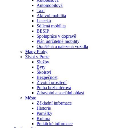
Autobusová
Automobilová
Taxi
Aktivní mobilita
Letecká
Sdílená mobilita
BESIP
Spolupráce v dopravě
Plán udržitelné mobility
Opuštěná a nalezená vozidla
Mapy Prahy
Život v Praze
Služby
Byty
Školství
Bezpečnost
Životní prostředí
Praha bezbariérová
Zdravotní a sociální oblast
Město
Základní informace
Historie
Památky
Kultura
Praktické informace