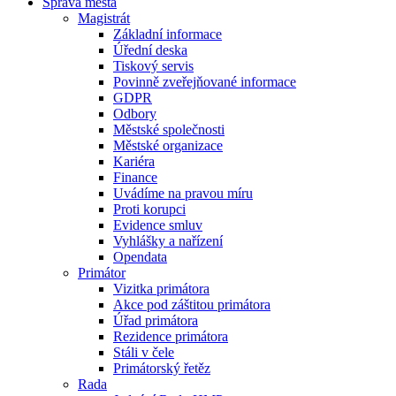
Správa města
Magistrát
Základní informace
Úřední deska
Tiskový servis
Povinně zveřejňované informace
GDPR
Odbory
Městské společnosti
Městské organizace
Kariéra
Finance
Uvádíme na pravou míru
Proti korupci
Evidence smluv
Vyhlášky a nařízení
Opendata
Primátor
Vizitka primátora
Akce pod záštitou primátora
Úřad primátora
Rezidence primátora
Stáli v čele
Primátorský řetěz
Rada