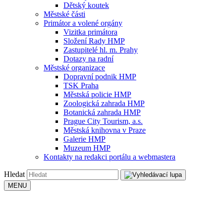
Dětský koutek
Městské části
Primátor a volené orgány
Vizitka primátora
Složení Rady HMP
Zastupitelé hl. m. Prahy
Dotazy na radní
Městské organizace
Dopravní podnik HMP
TSK Praha
Městská policie HMP
Zoologická zahrada HMP
Botanická zahrada HMP
Prague City Tourism, a.s.
Městská knihovna v Praze
Galerie HMP
Muzeum HMP
Kontakty na redakci portálu a webmastera
Hledat
MENU