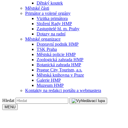
Dětský koutek
Městské části
Primátor a volené orgány
Vizitka primátora
Složení Rady HMP
Zastupitelé hl. m. Prahy
Dotazy na radní
Městské organizace
Dopravní podnik HMP
TSK Praha
Městská policie HMP
Zoologická zahrada HMP
Botanická zahrada HMP
Prague City Tourism, a.s.
Městská knihovna v Praze
Galerie HMP
Muzeum HMP
Kontakty na redakci portálu a webmastera
Hledat
MENU