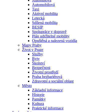
Autobusová
Automobilová
Taxi
Aktivní mobilita
Letecká
Sdílená mobilita
BESIP
Spolupráce v dopravě
Plán udržitelné mobility
Opuštěná a nalezená vozidla
Mapy Prahy
Život v Praze
Služby
Byty
Školství
Bezpečnost
Životní prostředí
Praha bezbariérová
Zdravotní a sociální oblast
Město
Základní informace
Historie
Památky
Kultura
Praktické informace