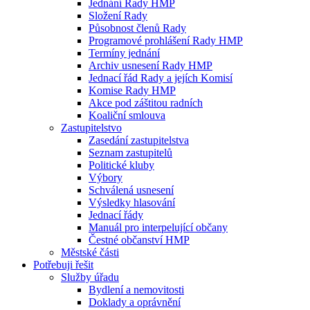
Jednání Rady HMP
Složení Rady
Působnost členů Rady
Programové prohlášení Rady HMP
Termíny jednání
Archiv usnesení Rady HMP
Jednací řád Rady a jejích Komisí
Komise Rady HMP
Akce pod záštitou radních
Koaliční smlouva
Zastupitelstvo
Zasedání zastupitelstva
Seznam zastupitelů
Politické kluby
Výbory
Schválená usnesení
Výsledky hlasování
Jednací řády
Manuál pro interpelující občany
Čestné občanství HMP
Městské části
Potřebuji řešit
Služby úřadu
Bydlení a nemovitosti
Doklady a oprávnění