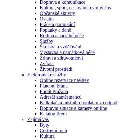
Doprava a komunikace
Kultura, sport, cestování a volný čas
Občanské aktivity
Ostatní
Práce a podnikání
Poplatky a daně
Rodina a sociální péče
Služby
Školství a vzdělávání
Výstavba a památková péče
Zdraví a zdravotnictví
Zvířata
Životní prostředí
Elektronické služby
Online rezervace návštěv
Platební brána
Portál Pražana
Adresář zaměstnanců
Kalkulačka místního poplatku za odpad
Dopravní situace a kamery on-line
Katalog firem
Zajímá vás
Byty
Cestovní ruch
Kultura