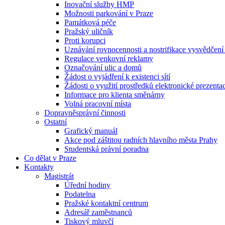
Inovační služby HMP
Možnosti parkování v Praze
Památková péče
Pražský uličník
Proti korupci
Uznávání rovnocennosti a nostrifikace vysvědčen
Regulace venkovní reklamy
Označování ulic a domů
Žádost o vyjádření k existenci sítí
Žádosti o využití prostředků elektronické prezenta
Informace pro klienta směnárny
Volná pracovní místa
Dopravněsprávní činnosti
Ostatní
Grafický manuál
Akce pod záštitou radních hlavního města Prahy
Studentská právní poradna
Co dělat v Praze
Kontakty
Magistrát
Úřední hodiny
Podatelna
Pražské kontaktní centrum
Adresář zaměstnanců
Tiskový mluvčí