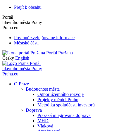
Přejít k obsahu
Portál
hlavního města Prahy
Praha.eu
Povinně zveřejňované informace
Městské části
Portál Pražana
Česky
English
Portál
hlavního města Prahy
Praha.eu
O Praze
Budoucnost města
Odbor územního rozvoje
Projekty měnící Prahu
Metodika spoluúčasti investorů
Doprava
Pražská integrovaná doprava
MHD
Vlaková