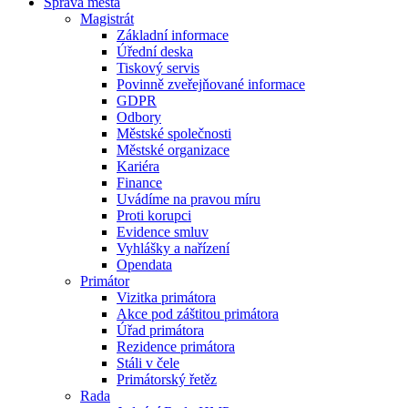
Správa města
Magistrát
Základní informace
Úřední deska
Tiskový servis
Povinně zveřejňované informace
GDPR
Odbory
Městské společnosti
Městské organizace
Kariéra
Finance
Uvádíme na pravou míru
Proti korupci
Evidence smluv
Vyhlášky a nařízení
Opendata
Primátor
Vizitka primátora
Akce pod záštitou primátora
Úřad primátora
Rezidence primátora
Stáli v čele
Primátorský řetěz
Rada