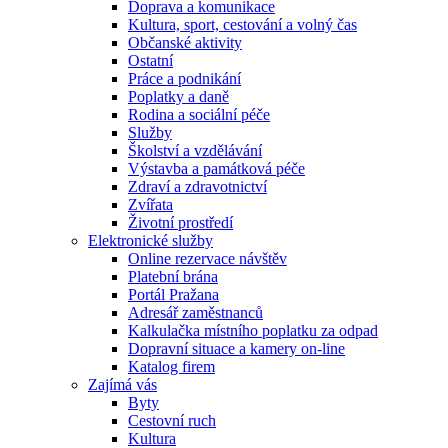
Doprava a komunikace
Kultura, sport, cestování a volný čas
Občanské aktivity
Ostatní
Práce a podnikání
Poplatky a daně
Rodina a sociální péče
Služby
Školství a vzdělávání
Výstavba a památková péče
Zdraví a zdravotnictví
Zvířata
Životní prostředí
Elektronické služby
Online rezervace návštěv
Platební brána
Portál Pražana
Adresář zaměstnanců
Kalkulačka místního poplatku za odpad
Dopravní situace a kamery on-line
Katalog firem
Zajímá vás
Byty
Cestovní ruch
Kultura