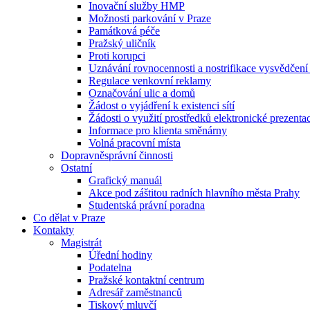
Inovační služby HMP
Možnosti parkování v Praze
Památková péče
Pražský uličník
Proti korupci
Uznávání rovnocennosti a nostrifikace vysvědčen
Regulace venkovní reklamy
Označování ulic a domů
Žádost o vyjádření k existenci sítí
Žádosti o využití prostředků elektronické prezenta
Informace pro klienta směnárny
Volná pracovní místa
Dopravněsprávní činnosti
Ostatní
Grafický manuál
Akce pod záštitou radních hlavního města Prahy
Studentská právní poradna
Co dělat v Praze
Kontakty
Magistrát
Úřední hodiny
Podatelna
Pražské kontaktní centrum
Adresář zaměstnanců
Tiskový mluvčí