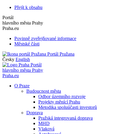
Přejít k obsahu
Portál
hlavního města Prahy
Praha.eu
Povinně zveřejňované informace
Městské části
Portál Pražana
Česky
English
Portál
hlavního města Prahy
Praha.eu
O Praze
Budoucnost města
Odbor územního rozvoje
Projekty měnící Prahu
Metodika spoluúčasti investorů
Doprava
Pražská integrovaná doprava
MHD
Vlaková