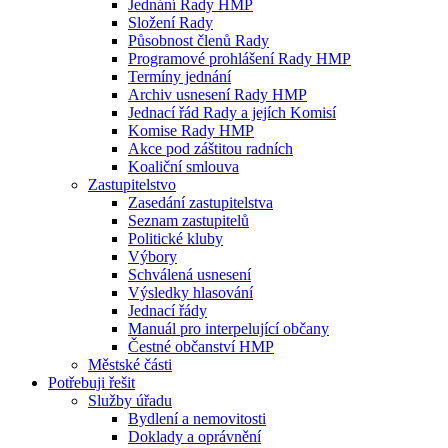
Jednání Rady HMP
Složení Rady
Působnost členů Rady
Programové prohlášení Rady HMP
Termíny jednání
Archiv usnesení Rady HMP
Jednací řád Rady a jejích Komisí
Komise Rady HMP
Akce pod záštitou radních
Koaliční smlouva
Zastupitelstvo
Zasedání zastupitelstva
Seznam zastupitelů
Politické kluby
Výbory
Schválená usnesení
Výsledky hlasování
Jednací řády
Manuál pro interpelující občany
Čestné občanství HMP
Městské části
Potřebuji řešit
Služby úřadu
Bydlení a nemovitosti
Doklady a oprávnění