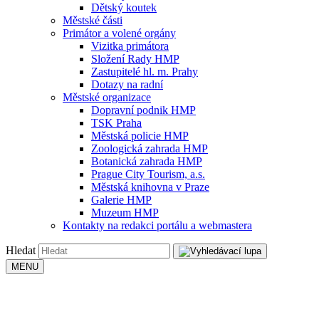
Dětský koutek
Městské části
Primátor a volené orgány
Vizitka primátora
Složení Rady HMP
Zastupitelé hl. m. Prahy
Dotazy na radní
Městské organizace
Dopravní podnik HMP
TSK Praha
Městská policie HMP
Zoologická zahrada HMP
Botanická zahrada HMP
Prague City Tourism, a.s.
Městská knihovna v Praze
Galerie HMP
Muzeum HMP
Kontakty na redakci portálu a webmastera
Hledat
MENU