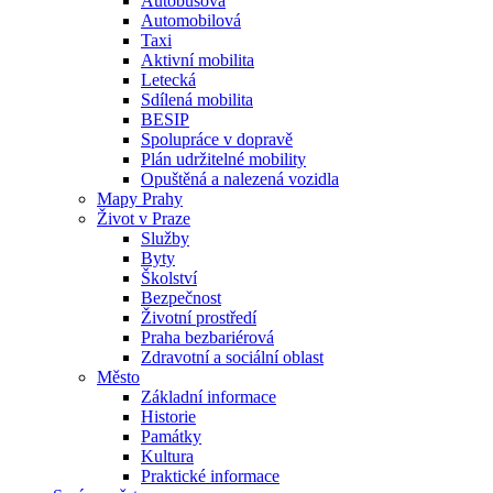
Autobusová
Automobilová
Taxi
Aktivní mobilita
Letecká
Sdílená mobilita
BESIP
Spolupráce v dopravě
Plán udržitelné mobility
Opuštěná a nalezená vozidla
Mapy Prahy
Život v Praze
Služby
Byty
Školství
Bezpečnost
Životní prostředí
Praha bezbariérová
Zdravotní a sociální oblast
Město
Základní informace
Historie
Památky
Kultura
Praktické informace