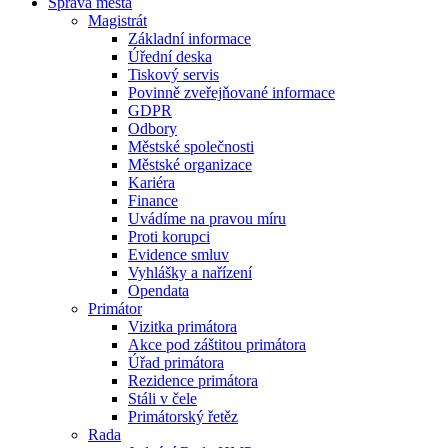
Správa města
Magistrát
Základní informace
Úřední deska
Tiskový servis
Povinně zveřejňované informace
GDPR
Odbory
Městské společnosti
Městské organizace
Kariéra
Finance
Uvádíme na pravou míru
Proti korupci
Evidence smluv
Vyhlášky a nařízení
Opendata
Primátor
Vizitka primátora
Akce pod záštitou primátora
Úřad primátora
Rezidence primátora
Stáli v čele
Primátorský řetěz
Rada