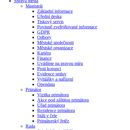
Správa města
Magistrát
Základní informace
Úřední deska
Tiskový servis
Povinně zveřejňované informace
GDPR
Odbory
Městské společnosti
Městské organizace
Kariéra
Finance
Uvádíme na pravou míru
Proti korupci
Evidence smluv
Vyhlášky a nařízení
Opendata
Primátor
Vizitka primátora
Akce pod záštitou primátora
Úřad primátora
Rezidence primátora
Stáli v čele
Primátorský řetěz
Rada