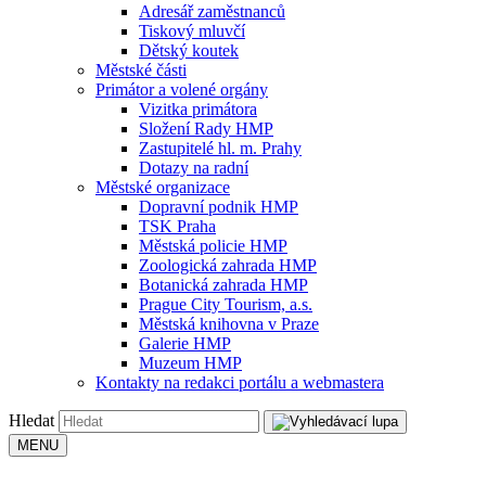
Adresář zaměstnanců
Tiskový mluvčí
Dětský koutek
Městské části
Primátor a volené orgány
Vizitka primátora
Složení Rady HMP
Zastupitelé hl. m. Prahy
Dotazy na radní
Městské organizace
Dopravní podnik HMP
TSK Praha
Městská policie HMP
Zoologická zahrada HMP
Botanická zahrada HMP
Prague City Tourism, a.s.
Městská knihovna v Praze
Galerie HMP
Muzeum HMP
Kontakty na redakci portálu a webmastera
Hledat
MENU