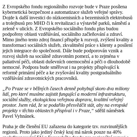
Z Evropského fondu regionálního rozvoje bude v Praze posílena
kybernetická bezpečnost a automatizace služeb veřejné správy.
Dojde k další investici do nízkoemisních a bezemisních elektrobusů
a trolejbusů pro MHD či k revitalizaci a výstavbě parků, náměstí a
zeleně v ulicích. Z Evropského sociálního fondu plus budou
podpořeny oblasti vzdělávání, sociálního začleňování a zdraví.
Mimo jiného tento zdroj financí přispěje k rozvoji, zvýšení kvality a
transformaci sociálních služeb, zkvalitnění práce s klienty a posílení
jejich integrace do společnosti. Dále bude podporován vznik a
rozvoj služeb na sociálně zdravotním pomezí, a to zejména v
paliativní péči, oblasti duševních onemocnění a péči o dlouhodobě
nemocné. Podpora bude směřovat i na projekty přispívající k
reformě primární péče a ke zvyšování kvality postgraduálního
vzdělávání zdravotnických pracovníků.
„Po Praze se v běžných časech denně pohybují skoro dva miliony
lidí, pro které musíme zajistit fungující a moderní infrastrukturu,
sociální služby, ekologickou veřejnou dopravu, kvalitní veřejný
prostor. Jsem rád, že se podařilo přesvědčit stát, aby na evropské
projekty v těchto oblastech přispíval i v Praze,“
sdělil náměstek
Pavel Vyhnánek.
Praha je dle členění EU zařazena do kategorie tzv. rozvinutějších
regionů. Proto jako jediný český kraj má nárok pouze na 40%