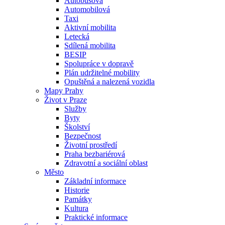
Autobusová
Automobilová
Taxi
Aktivní mobilita
Letecká
Sdílená mobilita
BESIP
Spolupráce v dopravě
Plán udržitelné mobility
Opuštěná a nalezená vozidla
Mapy Prahy
Život v Praze
Služby
Byty
Školství
Bezpečnost
Životní prostředí
Praha bezbariérová
Zdravotní a sociální oblast
Město
Základní informace
Historie
Památky
Kultura
Praktické informace