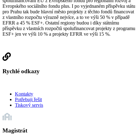
spolufinancování EU z Evropského fondu pro regionální rozvoj a
Evropského sociálního fondu plus. I po vyjednaném příspěvku státu
pro Prahu tak bude hlavní město projekty z těchto fondů financovat
z vlastního rozpočtu výrazně nejvíce, a to ve výši 50 % v případě
EFRR a 45 % ESF+. Ostatní regiony budou i díky státnímu
příspěvku z vlastních rozpočtů spolufinancovat projekty z programu
ESF+ jen ve výši 10 % a projekty EFRR ve výši 15 %.
Rychlé odkazy
Kontakty
Potřebuji řešit
Tiskový servis
Magistrát