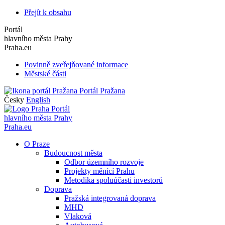
Přejít k obsahu
Portál
hlavního města Prahy
Praha.eu
Povinně zveřejňované informace
Městské části
Portál Pražana
Česky
English
Portál
hlavního města Prahy
Praha.eu
O Praze
Budoucnost města
Odbor územního rozvoje
Projekty měnící Prahu
Metodika spoluúčasti investorů
Doprava
Pražská integrovaná doprava
MHD
Vlaková