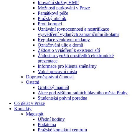
Inovační služby HMP
Možnosti parkování v Praze
Památková péče
Pražský uličník
Proti korupci
Uznávání rovnocennosti a nostrifikace
vysvědčení vydaných zahraničními školami
Regulace venkovní reklamy
Označování ulic a domů
Žádost o vyjádření k existenci sítí
Žádosti o využití prostředků elektronické
prezentace
Informace pro klienta směnárny
Volná pracovní místa
Dopravněsprávní činnosti
Ostatní
Grafický manuál
Akce pod záštitou radních hlavního města Prahy
Studentská právní poradna
Co dělat v Praze
Kontakty
Magistrát
Úřední hodiny
Podatelna
Pražské kontaktní centrum