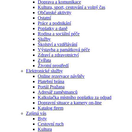
Doprava a komunikace
Kultura, sport, cestování a volný čas
Občanské aktivity
Ostatní
Práce a podnikání
Poplatky a daně
Rodina a sociální péče
Služby
Školství a vzdělávání
Výstavba a památková péče
Zdraví a zdravotnictví
Zvířata
Životní prostředí
Elektronické služby
Online rezervace návštěv
Platební brána
Portál Pražana
Adresář zaměstnanců
Kalkulačka místního poplatku za odpad
Dopravní situace a kamery on-line
Katalog firem
Zajímá vás
Byty
Cestovní ruch
Kultura