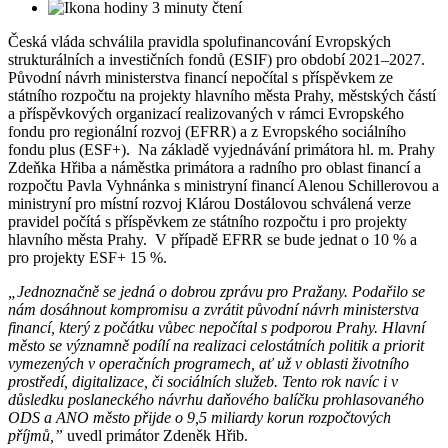
3 minuty čtení
Česká vláda schválila pravidla spolufinancování Evropských
strukturálních a investičních fondů (ESIF) pro období 2021–2027.
Původní návrh ministerstva financí nepočítal s příspěvkem ze
státního rozpočtu na projekty hlavního města Prahy, městských částí
a příspěvkových organizací realizovaných v rámci Evropského
fondu pro regionální rozvoj (EFRR) a z Evropského sociálního
fondu plus (ESF+). Na základě vyjednávání primátora hl. m. Prahy
Zdeňka Hřiba a náměstka primátora a radního pro oblast financí a
rozpočtu Pavla Vyhnánka s ministryní financí Alenou Schillerovou a
ministryní pro místní rozvoj Klárou Dostálovou schválená verze
pravidel počítá s příspěvkem ze státního rozpočtu i pro projekty
hlavního města Prahy. V případě EFRR se bude jednat o 10 % a
pro projekty ESF+ 15 %.
„Jednoznačně se jedná o dobrou zprávu pro Pražany. Podařilo se
nám dosáhnout kompromisu a zvrátit původní návrh ministerstva
financí, který z počátku vůbec nepočítal s podporou Prahy. Hlavní
město se významně podílí na realizaci celostátních politik a priorit
vymezených v operačních programech, ať už v oblasti životního
prostředí, digitalizace, či sociálních služeb. Tento rok navíc i v
důsledku poslaneckého návrhu daňového balíčku prohlasovaného
ODS a ANO město přijde o 9,5 miliardy korun rozpočtových
příjmů,”
uvedl primátor Zdeněk Hřib.