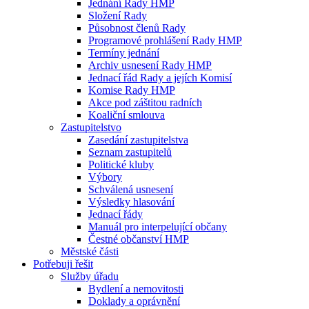
Jednání Rady HMP
Složení Rady
Působnost členů Rady
Programové prohlášení Rady HMP
Termíny jednání
Archiv usnesení Rady HMP
Jednací řád Rady a jejích Komisí
Komise Rady HMP
Akce pod záštitou radních
Koaliční smlouva
Zastupitelstvo
Zasedání zastupitelstva
Seznam zastupitelů
Politické kluby
Výbory
Schválená usnesení
Výsledky hlasování
Jednací řády
Manuál pro interpelující občany
Čestné občanství HMP
Městské části
Potřebuji řešit
Služby úřadu
Bydlení a nemovitosti
Doklady a oprávnění