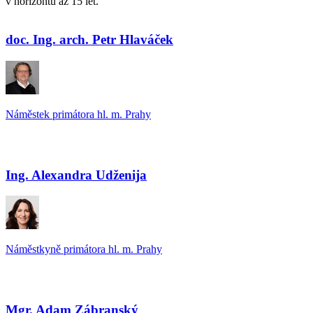
v horizontu až 15 let.
doc. Ing. arch. Petr Hlaváček
Náměstek primátora hl. m. Prahy
Ing. Alexandra Udženija
Náměstkyně primátora hl. m. Prahy
Mgr. Adam Zábranský