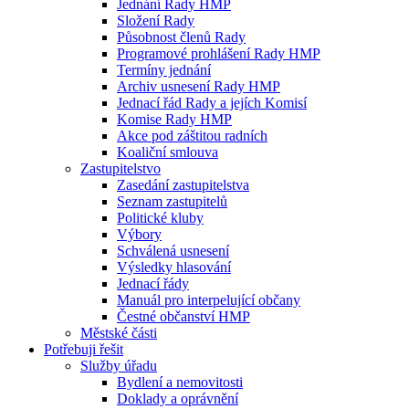
Jednání Rady HMP
Složení Rady
Působnost členů Rady
Programové prohlášení Rady HMP
Termíny jednání
Archiv usnesení Rady HMP
Jednací řád Rady a jejích Komisí
Komise Rady HMP
Akce pod záštitou radních
Koaliční smlouva
Zastupitelstvo
Zasedání zastupitelstva
Seznam zastupitelů
Politické kluby
Výbory
Schválená usnesení
Výsledky hlasování
Jednací řády
Manuál pro interpelující občany
Čestné občanství HMP
Městské části
Potřebuji řešit
Služby úřadu
Bydlení a nemovitosti
Doklady a oprávnění