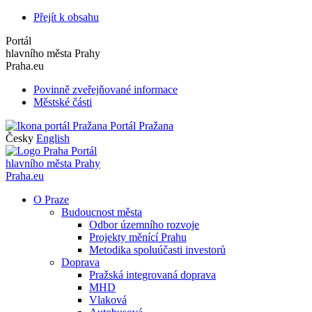
Přejít k obsahu
Portál
hlavního města Prahy
Praha.eu
Povinně zveřejňované informace
Městské části
Portál Pražana
Česky
English
Portál
hlavního města Prahy
Praha.eu
O Praze
Budoucnost města
Odbor územního rozvoje
Projekty měnící Prahu
Metodika spoluúčasti investorů
Doprava
Pražská integrovaná doprava
MHD
Vlaková