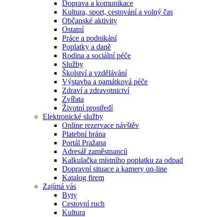
Doprava a komunikace
Kultura, sport, cestování a volný čas
Občanské aktivity
Ostatní
Práce a podnikání
Poplatky a daně
Rodina a sociální péče
Služby
Školství a vzdělávání
Výstavba a památková péče
Zdraví a zdravotnictví
Zvířata
Životní prostředí
Elektronické služby
Online rezervace návštěv
Platební brána
Portál Pražana
Adresář zaměstnanců
Kalkulačka místního poplatku za odpad
Dopravní situace a kamery on-line
Katalog firem
Zajímá vás
Byty
Cestovní ruch
Kultura