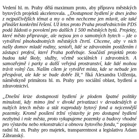
Vedení hl. m. Prahy dělá maximum proto, aby přípravu městských
bytových projektů akcelerovala.
„Dostupnost bydlení je dnes jedno
z nejpalčivějších témat a my o něm nechceme jen mluvit, ale také
přinášet konkrétní řešení. Už letos proto Praha prostřednictvím PDS
podá žádosti o povolení pro dalších 1 500 městských bytů. Projekty,
které město připravuje, ale nejsou jen o samotných bytech – jde o
vytváření plnohodnotných městských čtvrtí. Chceme, aby v nich
našly domov mladé rodiny, senioři, lidé se zdravotním postižením i
zástupci profesí, které Praha potřebuje. Součástí projektů proto
budou také školy, služby, včetně sociálních i zdravotních. A
samozřejmě i parky a další veřejná prostranství, kde lidé mohou
trávit volný čas. Naším cílem je vytvářet místa, kde se nebude jen
přespávat, ale kde se bude dobře žít,“
říká Alexandra Udženija,
náměstkyně primátora hl. m. Prahy pro sociální oblast, bydlení a
zdravotnictví.
„Dnešní krize dostupnosti bydlení je plodem špatné politiky
minulosti, kdy mimo jiné v divoké privatizaci v devadesátých a
nultých letech město a stát rozprodaly bytový fond a nejcennější
pozemky. Kromě posílení tržní výstavby je pro dostupné bydlení
nezbytná i role města, proto vykupujeme pozemky a budovy vhodné
pro výstavbu nebo rekonstrukci a obnovu bytového fondu,“
popisuje
radní hl. m. Prahy pro majetek, transparentnost a legislativu Adam
Zábranský.