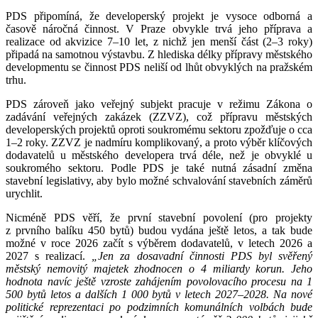
PDS připomíná, že developerský projekt je vysoce odborná a
časově náročná činnost. V Praze obvykle trvá jeho příprava a
realizace od akvizice 7–10 let, z nichž jen menší část (2–3 roky)
připadá na samotnou výstavbu. Z hlediska délky přípravy městského
developmentu se činnost PDS neliší od lhůt obvyklých na pražském
trhu.
PDS zároveň jako veřejný subjekt pracuje v režimu Zákona o
zadávání veřejných zakázek (ZZVZ), což přípravu městských
developerských projektů oproti soukromému sektoru zpožďuje o cca
1–2 roky. ZZVZ je nadmíru komplikovaný, a proto výběr klíčových
dodavatelů u městského developera trvá déle, než je obvyklé u
soukromého sektoru. Podle PDS je také nutná zásadní změna
stavební legislativy, aby bylo možné schvalování stavebních záměrů
urychlit.
Nicméně PDS věří, že první stavební povolení (pro projekty
z prvního balíku 450 bytů) budou vydána ještě letos, a tak bude
možné v roce 2026 začít s výběrem dodavatelů, v letech 2026 a
2027 s realizací.
„Jen za dosavadní činnosti PDS byl svěřený
městský nemovitý majetek zhodnocen o 4 miliardy korun. Jeho
hodnota navíc ještě vzroste zahájením povolovacího procesu na 1
500 bytů letos a dalších 1 000 bytů v letech 2027
–
2028. Na nové
politické reprezentaci po podzimních komunálních volbách bude