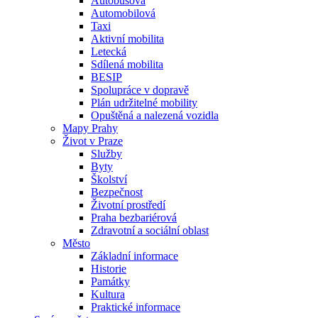
Autobusová
Automobilová
Taxi
Aktivní mobilita
Letecká
Sdílená mobilita
BESIP
Spolupráce v dopravě
Plán udržitelné mobility
Opuštěná a nalezená vozidla
Mapy Prahy
Život v Praze
Služby
Byty
Školství
Bezpečnost
Životní prostředí
Praha bezbariérová
Zdravotní a sociální oblast
Město
Základní informace
Historie
Památky
Kultura
Praktické informace