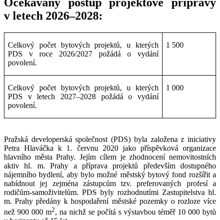
Očekávaný postup projektové přípravy
v letech 2026–2028:
Celkový počet bytových projektů, u kterých
1 500
PDS v roce 2026/2027 požádá o vydání
povolení.
Celkový počet bytových projektů, u kterých
1 000
PDS v letech 2027–2028 požádá o vydání
povolení.
Pražská developerská společnost (PDS) byla založena z iniciativy
Petra Hlaváčka k 1. červnu 2020 jako příspěvková organizace
hlavního města Prahy. Jejím cílem je zhodnocení nemovitostních
aktiv hl. m. Prahy a příprava projektů především dostupného
nájemního bydlení, aby bylo možné městský bytový fond rozšířit a
nabídnout jej zejména zástupcům tzv. preferovaných profesí a
rodičům-samoživitelům. PDS byly rozhodnutími Zastupitelstva hl.
m. Prahy předány k hospodaření městské pozemky o rozloze více
2
než 900 000 m
, na nichž se počítá s výstavbou téměř 10 000 bytů