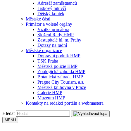
Adresář zaměstnanců
Tiskový mluvčí
Dětský koutek
Městské části
Primátor a volené orgány
Vizitka primátora
Složení Rady HMP
Zastupitelé hl. m. Prahy
Dotazy na radní
Městské organizace
Dopravní podnik HMP
TSK Praha
Městská policie HMP
Zoologická zahrada HMP
Botanická zahrada HMP
Prague City Tourism, a.s.
Městská knihovna v Praze
Galerie HMP
Muzeum HMP
Kontakty na redakci portálu a webmastera
Hledat
MENU