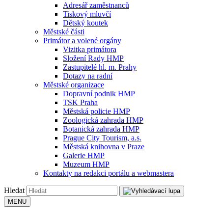
Adresář zaměstnanců
Tiskový mluvčí
Dětský koutek
Městské části
Primátor a volené orgány
Vizitka primátora
Složení Rady HMP
Zastupitelé hl. m. Prahy
Dotazy na radní
Městské organizace
Dopravní podnik HMP
TSK Praha
Městská policie HMP
Zoologická zahrada HMP
Botanická zahrada HMP
Prague City Tourism, a.s.
Městská knihovna v Praze
Galerie HMP
Muzeum HMP
Kontakty na redakci portálu a webmastera
Hledat
MENU