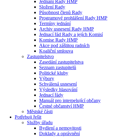
Jednání Rady HMP
Složení Rady
Působnost členů Rady
Programové prohlášení Rady HMP
Termíny jednání
Archiv usnesení Rady HMP
Jednací řád Rady a jejích Komisí
Komise Rady HMP
Akce pod záštitou radních
Koaliční smlouva
Zastupitelstvo
Zasedání zastupitelstva
Seznam zastupitelů
Politické kluby
Výbory
Schválená usnesení
Výsledky hlasování
Jednací řády
Manuál pro interpelující občany
Čestné občanství HMP
Městské části
Potřebuji řešit
Služby úřadu
Bydlení a nemovitosti
Doklady a oprávnění