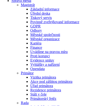
Správa města
Magistrát
Základní informace
Úřední deska
Tiskový servis
Povinně zveřejňované informace
GDPR
Odbory
Městské společnosti
Městské organizace
Kariéra
Finance
Uvádíme na pravou míru
Proti korupci
Evidence smluv
Vyhlášky a nařízení
Opendata
Primátor
Vizitka primátora
Akce pod záštitou primátora
Úřad primátora
Rezidence primátora
Stáli v čele
Primátorský řetěz
Rada