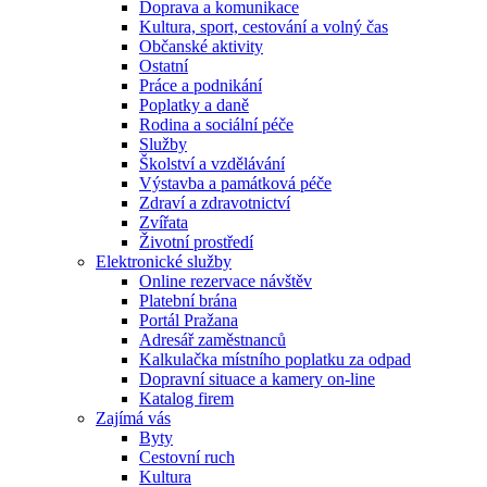
Doprava a komunikace
Kultura, sport, cestování a volný čas
Občanské aktivity
Ostatní
Práce a podnikání
Poplatky a daně
Rodina a sociální péče
Služby
Školství a vzdělávání
Výstavba a památková péče
Zdraví a zdravotnictví
Zvířata
Životní prostředí
Elektronické služby
Online rezervace návštěv
Platební brána
Portál Pražana
Adresář zaměstnanců
Kalkulačka místního poplatku za odpad
Dopravní situace a kamery on-line
Katalog firem
Zajímá vás
Byty
Cestovní ruch
Kultura