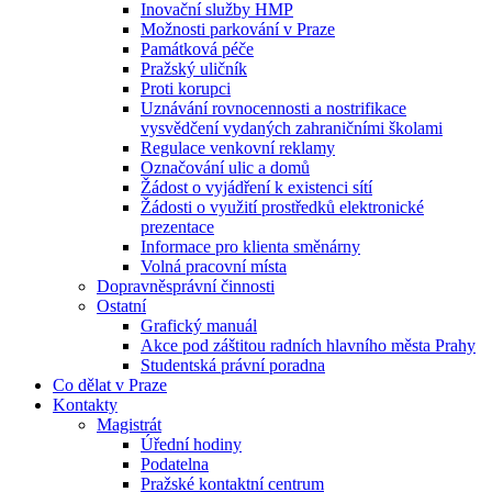
Inovační služby HMP
Možnosti parkování v Praze
Památková péče
Pražský uličník
Proti korupci
Uznávání rovnocennosti a nostrifikace
vysvědčení vydaných zahraničními školami
Regulace venkovní reklamy
Označování ulic a domů
Žádost o vyjádření k existenci sítí
Žádosti o využití prostředků elektronické
prezentace
Informace pro klienta směnárny
Volná pracovní místa
Dopravněsprávní činnosti
Ostatní
Grafický manuál
Akce pod záštitou radních hlavního města Prahy
Studentská právní poradna
Co dělat v Praze
Kontakty
Magistrát
Úřední hodiny
Podatelna
Pražské kontaktní centrum