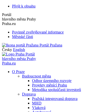
Přejít k obsahu
Portál
hlavního města Prahy
Praha.eu
Povinně zveřejňované informace
Městské části
Portál Pražana
Česky
English
Portál
hlavního města Prahy
Praha.eu
O Praze
Budoucnost města
Odbor územního rozvoje
Projekty měnící Prahu
Metodika spoluúčasti investorů
Doprava
Pražská integrovaná doprava
MHD
Vlaková