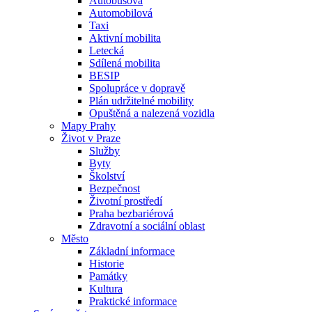
Autobusová
Automobilová
Taxi
Aktivní mobilita
Letecká
Sdílená mobilita
BESIP
Spolupráce v dopravě
Plán udržitelné mobility
Opuštěná a nalezená vozidla
Mapy Prahy
Život v Praze
Služby
Byty
Školství
Bezpečnost
Životní prostředí
Praha bezbariérová
Zdravotní a sociální oblast
Město
Základní informace
Historie
Památky
Kultura
Praktické informace