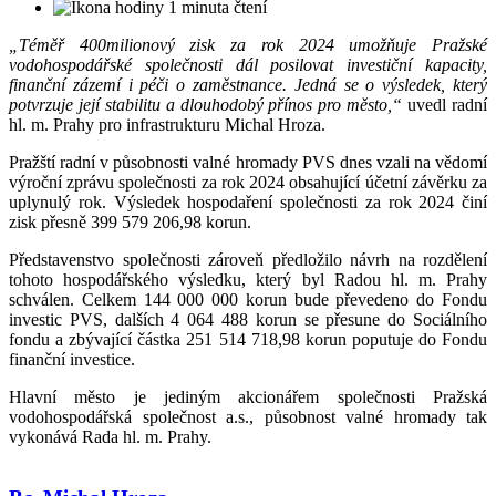
1 minuta čtení
„Téměř 400milionový zisk za rok 2024 umožňuje Pražské
vodohospodářské společnosti dál posilovat investiční kapacity,
finanční zázemí i péči o zaměstnance. Jedná se o výsledek, který
potvrzuje její stabilitu a dlouhodobý přínos pro město,“
uvedl radní
hl. m. Prahy pro infrastrukturu Michal Hroza.
Pražští radní v působnosti valné hromady PVS dnes vzali na vědomí
výroční zprávu společnosti za rok 2024 obsahující účetní závěrku za
uplynulý rok. Výsledek hospodaření společnosti za rok 2024 činí
zisk přesně 399 579 206,98 korun.
Představenstvo společnosti zároveň předložilo návrh na rozdělení
tohoto hospodářského výsledku, který byl Radou hl. m. Prahy
schválen. Celkem 144 000 000 korun bude převedeno do Fondu
investic PVS, dalších 4 064 488 korun se přesune do Sociálního
fondu a zbývající částka 251 514 718,98 korun poputuje do Fondu
finanční investice.
Hlavní město je jediným akcionářem společnosti Pražská
vodohospodářská společnost a.s., působnost valné hromady tak
vykonává Rada hl. m. Prahy.