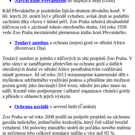
Návrat koně Převalského
do asijských stepí (Gobi)
Kůň Převalského je posledním žijícím druhem divokého koně. V
60. letech 20. století byl v přírodě vyhuben, avšak druh se podařilo
zachránit díky chovu v lidské péči. Zoo Praha sehrává dlouhodobě
klíčovou roli v záchraně tohoto ohroženého druhu. Od roku 1959
vede Zoo Praha mezinárodní plemennou knihu koní Převalského.
Toulavý autobus
a ochrana (nejen) goril ve střední Africe
(Rezervace Dja)
Toulavý autobus je jedním z klíčových in situ projektů Zoo Praha. V
jeho rámci se zaměřujeme především na ochranu goril a dalších
ohrožených druhů ve střední Africe prostřednictvím vzdělávání
mladé generace. Již od roku 2013 seznamujeme kamerunské děti s
myšlenkou udržitelného využívání pralesa a přinášíme jim možnost
poznat gorily jako fascinující živé tvory, nikoliv jen jako maso na
talíři. Kromě toho podporujeme i některé organizace chránící gorily
a přírodu v oblastech jejich výskytu.
Ochrana gaviálů
v severní Indii (Čambal)
Zoo Praha se od roku 2008 podílí na podpoře projektů na záchranu
gaviála indického, jedinečného krokodýla, který čelí vážné hrozbě
vyhubení. Od poloviny minulého století do počátku nového milénia
se početnost jeho celkové populace snížila o více než 95 %.