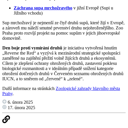
Záchrana supa mrchožravého
v jižní Evropě (Supi u
Jižního vchodu)
Sup mrchožravý je nejmenší ze čtyř druhů supů, které žijí v Evropě,
a zároveň mu náleží smutné prvenství druhu nejohroženějšího. Zoo
Praha proto rozvíjí projekt na pomoc supům v jejich jihoevropské
domovině.
Den boje proti vymírání druhů
je iniciativa vytvořená hnutím
„Reverse the Red“ a vyzývá k mezinárodní strategické spolupráci
zaměřené na zajištění přežití volně žijících druhů a ekosystémů.
Cílem je zlepšení ochrany ohrožených druhů, zastavení poklesu
biologické rozmanitosti a v ideálním případě snížení kategorie
ohrožení dotčených druhů v Červeném seznamu ohrožených druhů
IUCN, a to směrem od „červené“ k „zelené“.
Další informace na stránkách
Zoologické zahrady hlavního města
Prahy
.
6. února 2025
17. února 2025