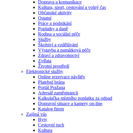
Doprava a komunikace
Kultura, sport, cestování a volný čas
Občanské aktivity
Ostatní
Práce a podnikání
Poplatky a daně
Rodina a sociální péče
Služby
Školství a vzdělávání
Výstavba a památková péče
Zdraví a zdravotnictví
Zvířata
Životní prostředí
Elektronické služby
Online rezervace návštěv
Platební brána
Portál Pražana
Adresář zaměstnanců
Kalkulačka místního poplatku za odpad
Dopravní situace a kamery on-line
Katalog firem
Zajímá vás
Byty
Cestovní ruch
Kultura