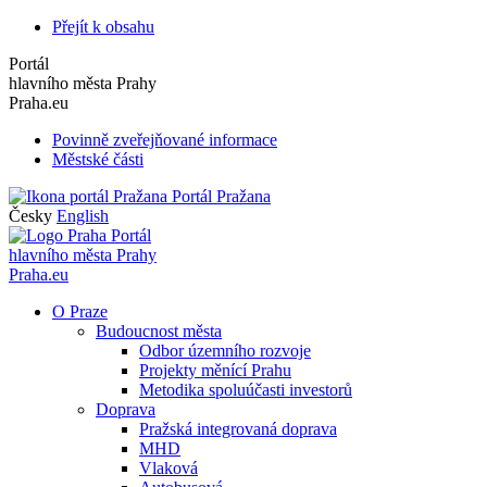
Přejít k obsahu
Portál
hlavního města Prahy
Praha.eu
Povinně zveřejňované informace
Městské části
Portál Pražana
Česky
English
Portál
hlavního města Prahy
Praha.eu
O Praze
Budoucnost města
Odbor územního rozvoje
Projekty měnící Prahu
Metodika spoluúčasti investorů
Doprava
Pražská integrovaná doprava
MHD
Vlaková