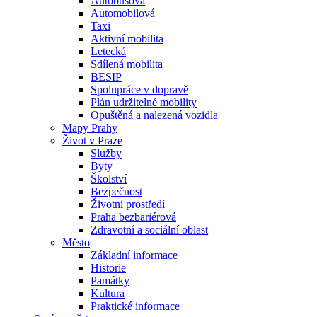
Autobusová
Automobilová
Taxi
Aktivní mobilita
Letecká
Sdílená mobilita
BESIP
Spolupráce v dopravě
Plán udržitelné mobility
Opuštěná a nalezená vozidla
Mapy Prahy
Život v Praze
Služby
Byty
Školství
Bezpečnost
Životní prostředí
Praha bezbariérová
Zdravotní a sociální oblast
Město
Základní informace
Historie
Památky
Kultura
Praktické informace