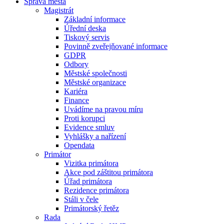
Správa města
Magistrát
Základní informace
Úřední deska
Tiskový servis
Povinně zveřejňované informace
GDPR
Odbory
Městské společnosti
Městské organizace
Kariéra
Finance
Uvádíme na pravou míru
Proti korupci
Evidence smluv
Vyhlášky a nařízení
Opendata
Primátor
Vizitka primátora
Akce pod záštitou primátora
Úřad primátora
Rezidence primátora
Stáli v čele
Primátorský řetěz
Rada