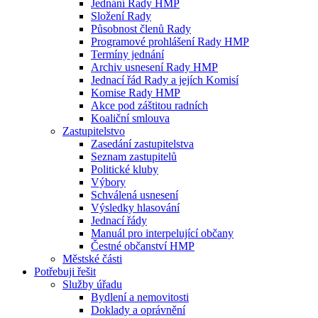
Jednání Rady HMP
Složení Rady
Působnost členů Rady
Programové prohlášení Rady HMP
Termíny jednání
Archiv usnesení Rady HMP
Jednací řád Rady a jejích Komisí
Komise Rady HMP
Akce pod záštitou radních
Koaliční smlouva
Zastupitelstvo
Zasedání zastupitelstva
Seznam zastupitelů
Politické kluby
Výbory
Schválená usnesení
Výsledky hlasování
Jednací řády
Manuál pro interpelující občany
Čestné občanství HMP
Městské části
Potřebuji řešit
Služby úřadu
Bydlení a nemovitosti
Doklady a oprávnění