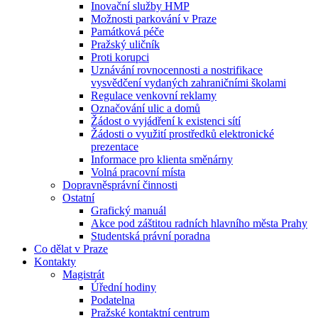
Inovační služby HMP
Možnosti parkování v Praze
Památková péče
Pražský uličník
Proti korupci
Uznávání rovnocennosti a nostrifikace
vysvědčení vydaných zahraničními školami
Regulace venkovní reklamy
Označování ulic a domů
Žádost o vyjádření k existenci sítí
Žádosti o využití prostředků elektronické
prezentace
Informace pro klienta směnárny
Volná pracovní místa
Dopravněsprávní činnosti
Ostatní
Grafický manuál
Akce pod záštitou radních hlavního města Prahy
Studentská právní poradna
Co dělat v Praze
Kontakty
Magistrát
Úřední hodiny
Podatelna
Pražské kontaktní centrum