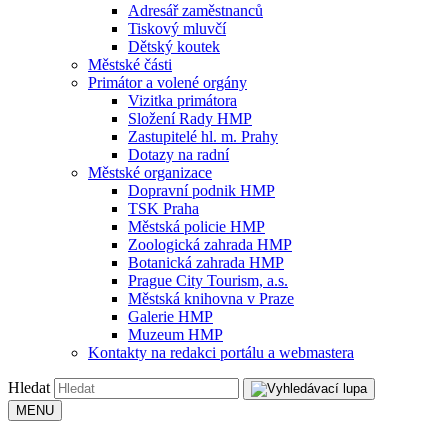
Adresář zaměstnanců
Tiskový mluvčí
Dětský koutek
Městské části
Primátor a volené orgány
Vizitka primátora
Složení Rady HMP
Zastupitelé hl. m. Prahy
Dotazy na radní
Městské organizace
Dopravní podnik HMP
TSK Praha
Městská policie HMP
Zoologická zahrada HMP
Botanická zahrada HMP
Prague City Tourism, a.s.
Městská knihovna v Praze
Galerie HMP
Muzeum HMP
Kontakty na redakci portálu a webmastera
Hledat
MENU